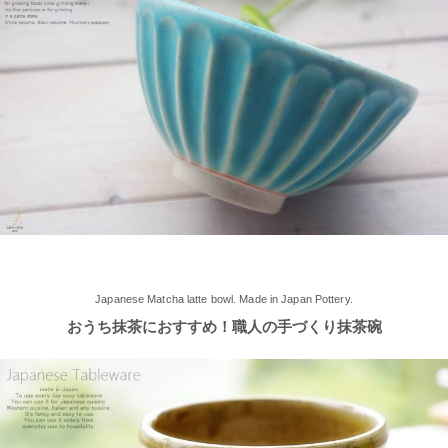
す♪ みなさまのご来店、お待ちしております。
2025/5/9
≪らいすぼ～るのお皿がパッケージに使用されました！≫ 5月7
日（水）に発売『よしもとカレー 北海道こしみず 三種のじゃが
いも編』レトルトカレーのパッケージに、当店のオリジナル商品
【でっかいどー 北の大地パーティーメインプレート】が使用さ
れました！
2025/5/2
≪軽井沢店2025年オープンしました！≫ 今シーズンオープンし
Japanese Matcha latte bowl. Made in Japan Pottery.
ました！新商品もたくさんご用意しております♪ みなさまのご来
おうち抹茶におすすめ！職人の手づくり抹茶碗
店、お待ちしております。
2025/4/16
≪テレビで紹介されました≫ 2025年4月16日～30日 CCNet ケー
ブルテレビ しょぴもる『まちの素敵な歩き方』で 白いごはん器