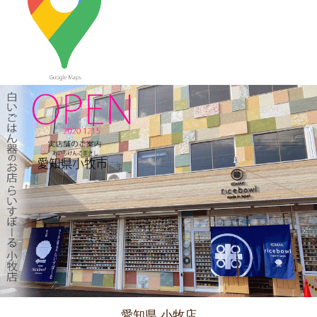
2023/12/22
≪おすすめ≫ 少し大きめで使いやすい！カラフルオーバルボー
ル♪
2023/12/15
≪新着商品≫ 波佐見焼のアップル柄とラフランス柄の小さめテ
ィーポット新入荷しました♪数量限定販売中！！
2023/12/1
≪おすすめ≫ 寒～い朝には、具沢山のあったか～いスープを信
楽焼スープカップでいかがでしょうか？
2023/11/16
≪新着商品≫ 波佐見焼のラフランスとりんごのマグカップ新入
荷しました♪先行販売中！！
愛知県 小牧店