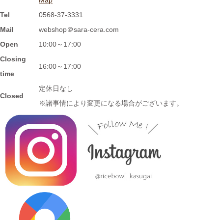
Tel
0568-37-3331
2024/2/2
Mail
webshop＠sara-cera.com
≪おすすめ≫ 信楽焼のモザイクプレート数量限定販売！
Open
10:00～17:00
Closing
2024/1/15
16:00～17:00
time
≪おすすめ≫ 信楽焼のコーヒーカップでほっと一息しません
定休日なし
か？
Closed
※諸事情により変更になる場合がございます。
2024/1/12
≪おすすめ≫ お正月の暴飲暴食。。。ワンプレートで彩りよく
バランスの良い食事を♪
2024/1/3
≪おすすめ≫ 七草粥の準備は出来ましたか？お粥に麺類と色々
使える小どんぶりはいかかでしょうか？