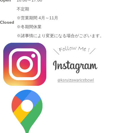
ガジンWind 2021年3月号「田縣神社前駅」に 白いごはん器のお
不定期
店 らいすぼーる 小牧店が掲載されました。
※営業期間 4月～11月
Closed
※冬期間休業
2024/3/12
※諸事情により変更になる場合がございます。
≪テレビで紹介されました≫ 2020年11月6日 中京テレビ ぐっと
『お米特集』コーナーで MAG!C☆PRINCEの平野泰新さんが白
いごはん器のお店 らいすぼーる 春日井店にいらっしゃいまし
た。
2024/3/12
≪テレビで紹介されました≫ 2019年10月14日 、メ～テレ ドデ
スカ！ハピスタ『美味しく見える!?器の選び方』コーナーで 白い
ごはん器のお店 らいすぼーる 春日井店が紹介されました。
2024/3/12
≪マガジンで掲載されました≫ 流行発信MOOK おでかけ春日井