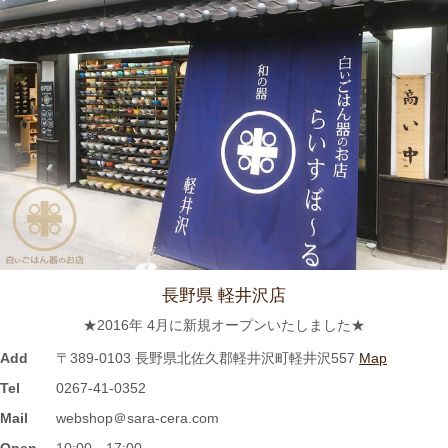
≪テレビで紹介されました≫ 2021年7月12日 CBCテレビ まちイ
チ nice to people『春日井市・専門店』巡りで TKOの木本武宏さ
んが白いごはん器のお店 らいすぼーる 春日井店にいらっしゃい
ました。
2024/3/12
≪ラジオで紹介されました≫ 2021年7月8日 CBCラジオ ドラ魂
キング『レポドラ中継』コーナーに 白いごはん器のお店 らいす
ぼーる 小牧店が出演しました。
2024/3/12
長野県 軽井沢店
≪テレビで紹介されました≫ 2021年5月18日 CBCテレビ チャン
★2016年 4月に新規オープンいたしました★
ト！『食卓を彩る豆皿活用術』コーナーに 白いごはん器のお店
らいすぼーる 小牧店が紹介されました。
Add
〒389-0103 長野県北佐久郡軽井沢町軽井沢557
Map
Tel
0267-41-0352
2024/3/12
Mail
webshop＠sara-cera.com
≪マガジンで掲載されました≫ 名鉄グループエリア 魅力発見マ
Open
10:00～17:00