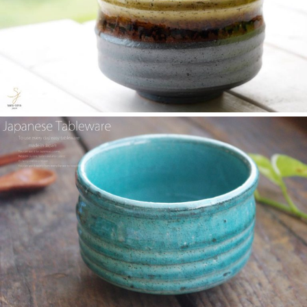
のお店 らいすぼーる 小牧店が紹介されました。
2025/2/6
≪テレビで紹介されました≫ 2024年2月29日 中京テレビ キャッ
チ！『名鉄小牧線ぶらり旅～味岡駅編～』で 白いごはん器のお
店 らいすぼーる 小牧店が紹介されました。
2025/2/5
らいすぼ～るのYouTube公式チャンネルがスタートしました！ぜ
ひご覧ください。チャンネル登録お願いします♪
2025/2/5
≪テレビで紹介されました≫ 2024年1月21日 大垣ケーブルテレ
ビ『里見まさとのご町内探訪 おちょぼさんの参道をぶらぶら歩
くふれあい散歩』で 白いごはん器のお店 らいすぼーる 千代保稲
荷神社店が紹介されました。