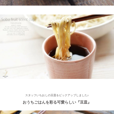
2025/2/4
≪おすすめ≫ちょこっとがうれしい♪何個あっても便利な手づく
り豆皿
2025/2/4
≪第2弾 公式Youtubeチャンネル お買い物モニターアンバサダー
大募集☆≫ 詳しくはらいすぼ～るインスタグラムをチェッ
ク！！
2025/2/4
≪テレビで紹介されました≫ 2021年11月1日 東海テレビ スイッ
チ！『笑う門には福来る』コーナーで 矢野･兵動の兵動大樹さん
スタッフいちおしの豆皿をピックアップしました♪
が白いごはん器のお店 らいすぼーる 春日井店にいらっしゃいま
した。
おうちごはんを彩る可愛らしい『豆皿』