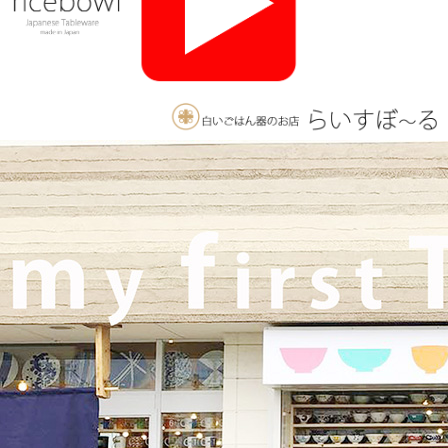
2025/11/26
≪おすすめ≫ 釉薬のグラデーションが美しい、手づくりの抹茶
碗。実店舗でも手にとっていただけます♪海外発送も承っており
ます！
2025/10/26
≪軽井沢店営業のお知らせ≫ いつもご覧いただきありがとうご
ざいます。軽井沢店2026年はGW頃オープンとなります！ご期待
くださいませ！！ 2025年は11月3日（火）
までの営業となり
ます。
2025/9/26
≪テレビで紹介されました≫ 2025年9月26日 東海テレビ 『ニュ
ースONE』 ひとつに特化で差別化！「東海地方の専門店」コー
ナーで白いごはん器のお店 らいすぼーる 春日井店が紹介されま