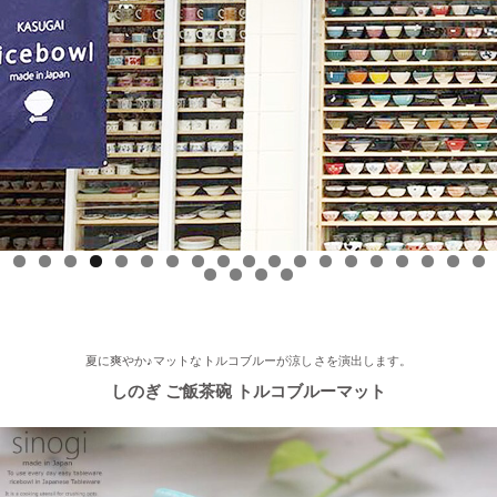
した！
2025/9/17
≪中日新聞に掲載されました≫ 2025年9月17日 中日新聞朝刊18
面 近郊版 『わが街ぶらり探訪』コーナーにて白いごはん器のお
店 らいすぼーる 小牧店が紹介されました！ 近郊版(犬山、小牧
市、春日井市、豊山町、扶桑町、大口町)の地域の方、ぜひご覧
ください～★
2025/8/17
0
1
2
3
4
5
6
7
8
9
0
1
2
3
≪テレビで紹介されました≫ 2025年8月17日 フジテレビ 『なり
ゆき街道旅』で 白いごはん器のお店 らいすぼーる 軽井沢店が紹
介されました。
夏に爽やか♪マットなトルコブルーが涼しさを演出します。
しのぎ ご飯茶碗 トルコブルーマット
2025/7/23
≪軽井沢店オープンしております！≫ 今シーズンも元気に営業
中！実店舗でしか取り扱ってない商品たくさんご用意しておりま