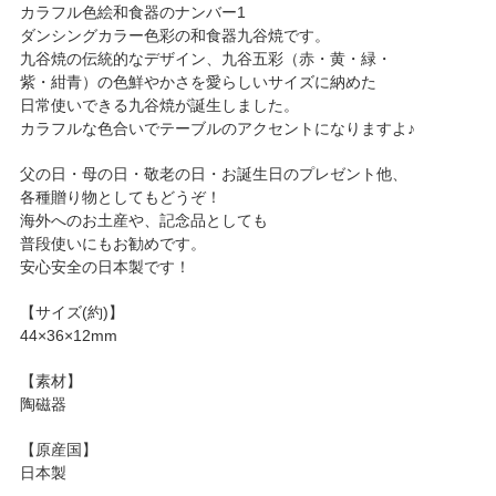
カラフル色絵和食器のナンバー1
ダンシングカラー色彩の和食器九谷焼です。
九谷焼の伝統的なデザイン、九谷五彩（赤・黄・緑・
紫・紺青）の色鮮やかさを愛らしいサイズに納めた
日常使いできる九谷焼が誕生しました。
カラフルな色合いでテーブルのアクセントになりますよ♪
父の日・母の日・敬老の日・お誕生日のプレゼント他、
各種贈り物としてもどうぞ！
海外へのお土産や、記念品としても
普段使いにもお勧めです。
安心安全の日本製です！
【サイズ(約)】
44×36×12mm
【素材】
陶磁器
【原産国】
日本製