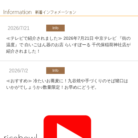
2026/7/21
≪テレビで紹介されました≫ 2026年7月21日 中京テレビ 『街の
温度』で 白いごはん器のお店 らいすぼーる 千代保稲荷神社店が
紹介されました！
2026/7/2
≪おすすめ≫ 冷たいお蕎麦に！九谷焼や手づくりのそば猪口は
いかがでしょうか♪数量限定！お早めにどうぞ。
2026/4/25
≪軽井沢店営業のお知らせ≫ いつもご覧いただきありがとうご
ざいます。軽井沢店2026年オープンしました！新商品をたくさ
んご用意しております。みなさまのご来店をお待ちしております
♪