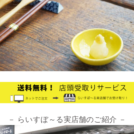
2025/2/4
≪テレビで紹介されました≫ 2021年9月5日 中京テレビ キャッ
チ！『金額当て中継 コレいくらでSHOW！』生放送のコーナー
で 白いごはん器のお店 らいすぼーる 小牧店が出演しました。
2024/12/4
オフィシャルショップがリニューアルしました！お客様により快
適にお買い物をお楽しみいただけるよう、表示速度などを改善し
ました。みなさまのご利用をお待ちしております。
2024/10/26
≪第1弾 公式Youtubeチャンネル お買い物モニターアンバサダー
大募集☆≫ 詳しくはらいすぼ～るインスタグラムをチェッ
ク！！
－ らいすぼ～る実店舗のご紹介 －
2024/3/12