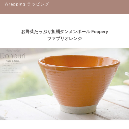
・Wrapping ラッピング
2023/4/13
≪おすすめ≫茶碗にスープ、煮物にも！活躍は無限大
every碗
シリーズ
お野菜たっぷり担麺タンメンボール Foppery
ファブリオレンジ
2023/4/7
≪おすすめ≫自然感じる食卓、今日も美味しくいただきます！大
地の恵みで生きているシリーズ
2023/3/31
≪おすすめ≫ぬくもりカラーでほっこり♪波佐見焼 琥珀シリー
ズ
2023/3/20
≪新着商品≫ 映える食卓
トルコブルーのきれいな器、入荷し
ました♪