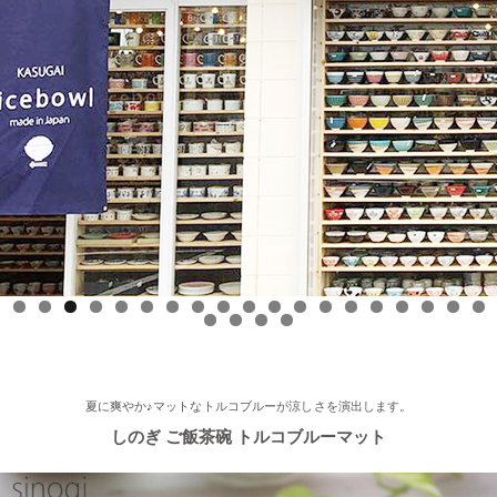
ースONE』 ひとつに特化で差別化！「東海地方の専門店」コー
ナーで白いごはん器のお店 らいすぼーる 春日井店が紹介されま
した！
2025/9/17
≪中日新聞に掲載されました≫ 2025年9月17日 中日新聞朝刊18
面 近郊版 『わが街ぶらり探訪』コーナーにて白いごはん器のお
店 らいすぼーる 小牧店が紹介されました！ 近郊版(犬山、小牧
市、春日井市、豊山町、扶桑町、大口町)の地域の方、ぜひご覧
ください～★
2025/8/17
0
1
2
3
4
5
6
7
8
9
0
1
2
3
≪テレビで紹介されました≫ 2025年8月17日 フジテレビ 『なり
ゆき街道旅』で 白いごはん器のお店 らいすぼーる 軽井沢店が紹
介されました。
夏に爽やか♪マットなトルコブルーが涼しさを演出します。
しのぎ ご飯茶碗 トルコブルーマット
2025/7/23