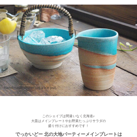
2022/11/09
≪人気商品≫ 焼き魚がおいしい季節ですね♪長角皿はぴったりの
アイテムです！
2022/11/09
≪おすすめ≫ お料理メニューを選ばない すごい和食器セット
光沢ある真っ黒な和モダン食器 ポカポカ春さくらの舞桜 24ピー
ス家族セット
このシェイプは間違いなく北海道♪
大皿はメインプレートやお野菜たっぷりサラダの
盛り付けにおすすめです！
でっかいどー 北の大地パーティーメインプレートは