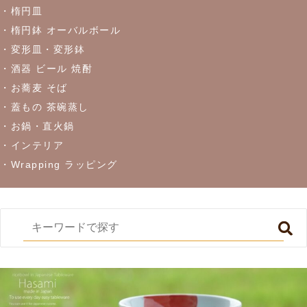
・楕円皿
・楕円鉢 オーバルボール
・変形皿・変形鉢
・酒器 ビール 焼酎
・お蕎麦 そば
・蓋もの 茶碗蒸し
・お鍋・直火鍋
・インテリア
・Wrapping ラッピング