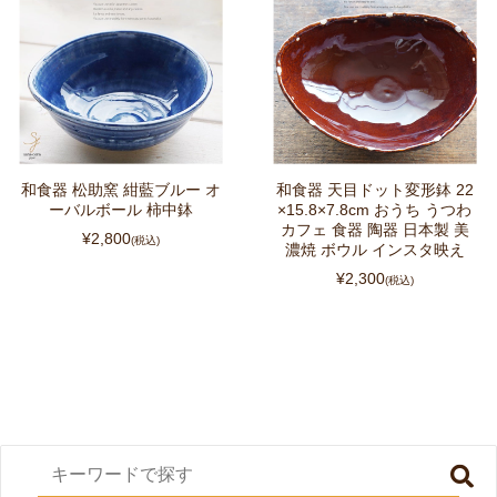
和食器 松助窯 紺藍ブルー オ
和食器 天目ドット変形鉢 22
ーバルボール 柿中鉢
×15.8×7.8cm おうち うつわ
カフェ 食器 陶器 日本製 美
¥2,800
(税込)
濃焼 ボウル インスタ映え
¥2,300
(税込)