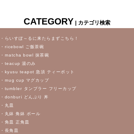
CATEGORY
| カテゴリ検索
・らいすぼ～るに来たらまずこちら！
・ricebowl ご飯茶碗
・matcha bowl 抹茶碗
・teacup 湯のみ
・kyusu teapot 急須 ティーポット
・mug cup マグカップ
・tumbler タンブラー フリーカップ
・donburi どんぶり 丼
・丸皿
・丸鉢 角鉢 ボール
・角皿 正角皿
・長角皿