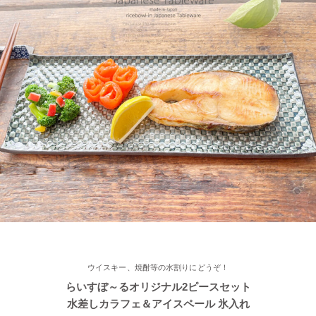
2022/11/22
≪再入荷≫ お待たせしました！窯出し入荷しました♪職人の手で
そ～っとくぼませた変型どんぶり 黒釉ブラック
2022/11/15
≪おすすめ≫ さむ～い朝にあったかスープ♪松助窯 しのぎ 片手
スープカップ
2022/11/12
≪おすすめ≫ あったか鍋をお楽しみください♪とんすい小鉢がつ
いたお鍋セットです。
2022/11/09
ウイスキー、焼酎等の水割りにどうぞ！
≪新着商品≫ たっぷりお父さん湯飲み 南蛮カラー♪そろそろ温か
らいすぼ～るオリジナル2ピースセット
い飲み物が欲しくなりますね！
水差しカラフェ＆アイスペール 氷入れ