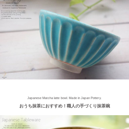
≪軽井沢店オープンしております！≫ 今シーズンも元気に営業
中！実店舗でしか取り扱ってない商品たくさんご用意しておりま
す♪ みなさまのご来店、お待ちしております。
2025/5/9
≪らいすぼ～るのお皿がパッケージに使用されました！≫ 5月7
日（水）に発売『よしもとカレー 北海道こしみず 三種のじゃが
いも編』レトルトカレーのパッケージに、当店のオリジナル商品
【でっかいどー 北の大地パーティーメインプレート】が使用さ
れました！
2025/5/2
≪軽井沢店2025年オープンしました！≫ 今シーズンオープンし
Japanese Matcha latte bowl. Made in Japan Pottery.
ました！新商品もたくさんご用意しております♪ みなさまのご来
おうち抹茶におすすめ！職人の手づくり抹茶碗
店、お待ちしております。
2025/4/16