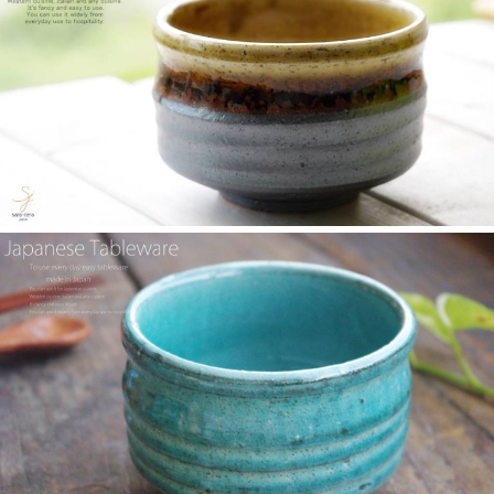
≪テレビで紹介されました≫ 2025年4月16日～30日 CCNet ケー
ブルテレビ しょぴもる『まちの素敵な歩き方』で 白いごはん器
のお店 らいすぼーる 小牧店が紹介されました。
2025/2/6
≪テレビで紹介されました≫ 2024年2月29日 中京テレビ キャッ
チ！『名鉄小牧線ぶらり旅～味岡駅編～』で 白いごはん器のお
店 らいすぼーる 小牧店が紹介されました。
2025/2/5
らいすぼ～るのYouTube公式チャンネルがスタートしました！ぜ
ひご覧ください。チャンネル登録お願いします♪
2025/2/5
≪テレビで紹介されました≫ 2024年1月21日 大垣ケーブルテレ
ビ『里見まさとのご町内探訪 おちょぼさんの参道をぶらぶら歩