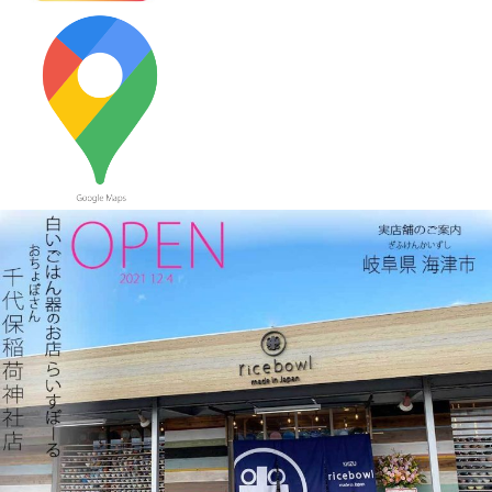
≪新着商品≫ 波佐見焼のアイテム新入荷しました♪ころころぱす
てるボーダーカップなど
2023/9/21
≪おすすめ≫ もうすぐ新米の季節
つやつやお米が映えるお茶
碗、入荷してます♪
2023/9/7
≪おすすめ≫ 食卓華やぐ✿信楽焼 蓮の葉プレート
2023/8/24
≪おすすめ≫ 満腹ッ☆松助窯 変型どんぶり
2023/8/10