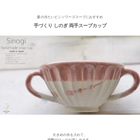
2023/3/1
夏の冷たいビシソワーズスープにおすすめ
手づくり しのぎ 両手スープカップ
≪おすすめ≫春の陽気
かわいい桜のお茶碗♪
2023/2/21
≪おすすめ≫お世話になったあの人に…感謝を伝えるおすすめギ
フト♪
2023/2/16
≪新着商品≫ ほんわかかわいい♡椿の器、入荷しました♪
2023/2/13
≪おすすめ≫ お待たせしました！人気のしのぎ湯飲み窯出し入
荷しました♪
大きめの氷を入れて、
焼酎のロックが楽しめます。