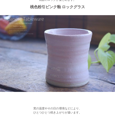
桃色粉引ピンク釉 ロックグラス
2023/2/03
≪新着商品≫ あったか手作りご飯茶碗・湯飲み、入荷しました♪
2023/1/16
≪おすすめ≫ お好み具材の恵方巻♪大きいお皿を囲んで手作りを
楽しみませんか？
2022/12/28
≪再入荷≫ プレゼントにもおすすめ♪ぽってり一珍和花 ご飯茶碗
2022/12/22
≪おすすめ≫ もうすぐお正月！みんなで囲む贅沢おかず♪信楽
焼 山芋の葉パーティープレート
窯の温度やその日の環境などにより、
ひとつひとつ焼き上がりが違います。