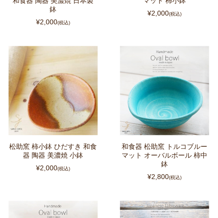
和食器 陶器 美濃焼 日本製
マット 柿小鉢
鉢
¥2,000
(税込)
¥2,000
(税込)
松助窯 柿小鉢 ひだすき 和食
和食器 松助窯 トルコブルー
器 陶器 美濃焼 小鉢
マット オーバルボール 柿中
鉢
¥2,000
(税込)
¥2,800
(税込)