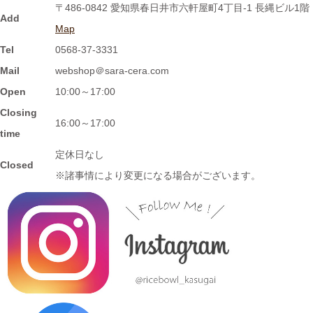
〒486-0842 愛知県春日井市六軒屋町4丁目-1 長縄ビル1階
ツを入れたり、薬味皿としてもGOOD★
Add
Map
Tel
0568-37-3331
2024/2/2
Mail
webshop＠sara-cera.com
≪おすすめ≫ 信楽焼のモザイクプレート数量限定販売！
Open
10:00～17:00
Closing
2024/1/15
16:00～17:00
time
≪おすすめ≫ 信楽焼のコーヒーカップでほっと一息しません
定休日なし
か？
Closed
※諸事情により変更になる場合がございます。
2024/1/12
≪おすすめ≫ お正月の暴飲暴食。。。ワンプレートで彩りよく
バランスの良い食事を♪
2024/1/3
≪おすすめ≫ 七草粥の準備は出来ましたか？お粥に麺類と色々