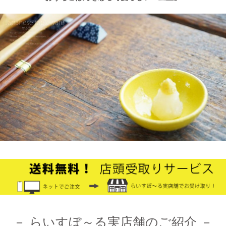
2025/2/4
≪テレビで紹介されました≫ 2021年9月5日 中京テレビ キャッ
チ！『金額当て中継 コレいくらでSHOW！』生放送のコーナー
で 白いごはん器のお店 らいすぼーる 小牧店が出演しました。
2024/12/4
オフィシャルショップがリニューアルしました！お客様により快
適にお買い物をお楽しみいただけるよう、表示速度などを改善し
ました。みなさまのご利用をお待ちしております。
2024/10/26
≪第1弾 公式Youtubeチャンネル お買い物モニターアンバサダー
大募集☆≫ 詳しくはらいすぼ～るインスタグラムをチェッ
ク！！
－ らいすぼ～る実店舗のご紹介 －