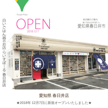
≪マガジンで掲載されました≫ 流行発信MOOK おでかけ春日井
守山小牧2019-2020 2019年4月号に 白いごはん器のお店 らいす
ぼーる 春日井店が掲載されました。
2024/3/12
≪テレビで紹介されました≫ 2019年5月18日 、東海テレビ ぐっ
さん家！『ぐっさん！オレンジと行く春日井Jeep旅！』で 山口
智充さんが白いごはん器のお店 らいすぼーる 春日井店にいらっ
しゃいました。
2024/2/22
≪おすすめ≫今日は猫の日！猫好きにはたまらないおすすめご飯
茶碗いかがでしょうか？
愛知県 春日井店
2024/2/9
★2018年 12月7日に新規オープンいたしました★
≪おすすめ≫ ホントに小さな豆皿！食後の一口デザート、ナッ