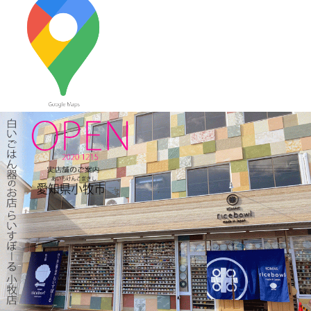
使える小どんぶりはいかかでしょうか？
2023/12/22
≪おすすめ≫ 少し大きめで使いやすい！カラフルオーバルボー
ル♪
2023/12/15
≪新着商品≫ 波佐見焼のアップル柄とラフランス柄の小さめテ
ィーポット新入荷しました♪数量限定販売中！！
2023/12/1
≪おすすめ≫ 寒～い朝には、具沢山のあったか～いスープを信
楽焼スープカップでいかがでしょうか？
2023/11/16