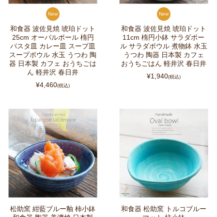
New
New
和食器 波佐見焼 琥珀ドット
和食器 波佐見焼 琥珀ドット
25cm オーバルボール 楕円
11cm 楕円小鉢 サラダボー
パスタ皿 カレー皿 スープ皿
ル サラダボウル 煮物鉢 水玉
スープボウル 水玉 うつわ 陶
うつわ 陶器 日本製 カフェ
器 日本製 カフェ おうちごは
おうちごはん 軽井沢 春日井
ん 軽井沢 春日井
¥1,940
(税込)
¥4,460
(税込)
松助窯 紺藍ブルー釉 柿小鉢
和食器 松助窯 トルコブルー