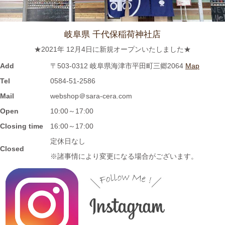
≪おすすめ≫ 冷たい麺がすすりたいっ
松助 蕎麦猪口
岐阜県 千代保稲荷神社店
2023/8/3
★2021年 12月4日に新規オープンいたしました★
≪おすすめ≫ホカホカご飯をもっとおいしく♪土と炎の香り 信楽
焼のご飯茶碗
Add
〒503-0312 岐阜県海津市平田町三郷2064
Map
Tel
0584-51-2586
2023/7/28
Mail
webshop＠sara-cera.com
Open
10:00～17:00
≪再入荷≫窯出し入荷しました♪松助窯 ストレートミニマグカッ
プ ピンクウェーブ釉
Closing time
16:00～17:00
定休日なし
Closed
2023/7/20
※諸事情により変更になる場合がございます。
≪おすすめ≫暑さに負けない
お腹い～っぱい頂きます♪松助
窯 がっつり小丼
2023/7/13