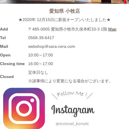
≪新着商品≫ 波佐見焼のラフランスとりんごのマグカップ新入
荷しました♪先行販売中！！
愛知県 小牧店
★2020年 12月15日に新規オープンいたしました★
2023/11/1
Add
〒485-0005 愛知県小牧市久保本町33-3 1階
Map
≪再入荷≫窯出し入荷しました♪松助窯 お野菜たっぷり担麺 タン
Tel
0568-39-6417
メン ボール
Mail
webshop＠sara-cera.com
Open
10:00～17:00
2023/10/25
Closing time
16:00～17:00
≪新着商品≫ 波佐見焼の可愛いフルーツ柄平鉢新入荷しました♪
定休日なし
Closed
先行販売中！！
※諸事情により変更になる場合がございます。
2023/10/23
≪おすすめ≫ あったか～いお茶にどうぞ！しのぎの湯飲み再入
荷しました♪焼きたてホヤホヤです★
2023/10/12