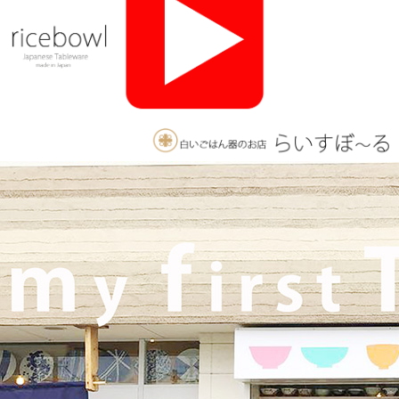
んご用意しております。みなさまのご来店をお待ちしております
♪
2025/11/26
≪おすすめ≫ 釉薬のグラデーションが美しい、手づくりの抹茶
碗。実店舗でも手にとっていただけます♪海外発送も承っており
ます！
2025/10/26
≪軽井沢店営業のお知らせ≫ いつもご覧いただきありがとうご
ざいます。軽井沢店2026年はGW頃オープンとなります！ご期待
くださいませ！！ 2025年は11月3日（火）
までの営業となり
ます。
2025/9/26
≪テレビで紹介されました≫ 2025年9月26日 東海テレビ 『ニュ