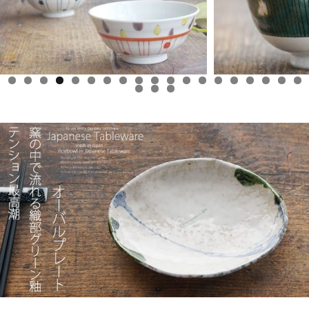
0
1
2
3
4
5
6
7
8
9
0
1
2