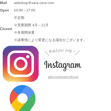
2024/3/12
Mail
webshop＠sara-cera.com
≪マガジンで掲載されました≫ 名鉄グループエリア 魅力発見マ
Open
10:00～17:00
ガジンWind 2021年3月号「田縣神社前駅」に 白いごはん器のお
不定期
店 らいすぼーる 小牧店が掲載されました。
※営業期間 4月～11月
Closed
※冬期間休業
2024/3/12
※諸事情により変更になる場合がございます。
≪テレビで紹介されました≫ 2020年11月6日 中京テレビ ぐっと
『お米特集』コーナーで MAG!C☆PRINCEの平野泰新さんが白
いごはん器のお店 らいすぼーる 春日井店にいらっしゃいまし
た。
2024/3/12
≪テレビで紹介されました≫ 2019年10月14日 、メ～テレ ドデ
スカ！ハピスタ『美味しく見える!?器の選び方』コーナーで 白い
ごはん器のお店 らいすぼーる 春日井店が紹介されました。
2024/3/12