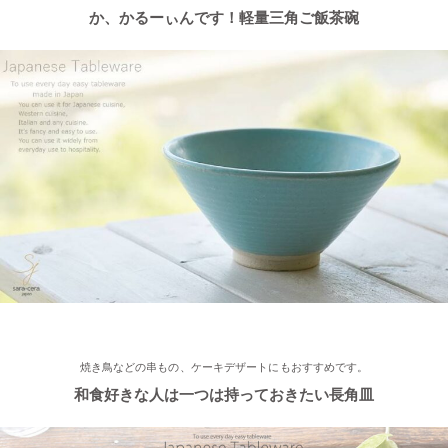
2022/12/15
か、かるーぃんです！軽量三角ご飯茶碗
≪おすすめ≫ おうちでカフェ気分♪手作りクープボウル
2022/12/2
≪おすすめ≫ 美味しいおかずと一緒にパクり♪土鍋で炊いたツヤ
ツヤごはん！
2022/11/29
≪おすすめ≫ 小鉢を並べてちょこっと豪華に♪ コロンとかわい
い木ノ葉の小鉢
2022/11/25
≪おすすめ≫ 手作りのあたたかさ♪職人の手でそ〜っとくぼませ
焼き鳥などの串もの、ケーキデザートにもおすすめです。
たマグカップ
和食好きな人は一つは持っておきたい長角皿