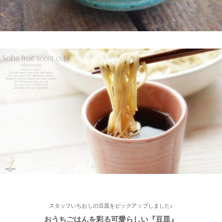
くふれあい散歩』で 白いごはん器のお店 らいすぼーる 千代保稲
荷神社店が紹介されました。
2025/2/4
≪おすすめ≫ちょこっとがうれしい♪何個あっても便利な手づく
り豆皿
2025/2/4
≪第2弾 公式Youtubeチャンネル お買い物モニターアンバサダー
大募集☆≫ 詳しくはらいすぼ～るインスタグラムをチェッ
ク！！
2025/2/4
≪テレビで紹介されました≫ 2021年11月1日 東海テレビ スイッ
チ！『笑う門には福来る』コーナーで 矢野･兵動の兵動大樹さん
スタッフいちおしの豆皿をピックアップしました♪
が白いごはん器のお店 らいすぼーる 春日井店にいらっしゃいま
した。
おうちごはんを彩る可愛らしい『豆皿』