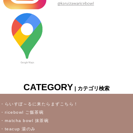
≪新着商品≫ しのぎのアイテム入荷しました♪オーバルサラダト
レー
2023/7/6
≪新着商品≫ 波佐見焼♪かわいい小鉢入荷しました✿
2023/6/22
≪再入荷≫ お待たせしました！リーフになったトルコブルーに
吸い込まれそうなパスタプレート
CATEGORY
| カテゴリ検索
2023/6/16
≪おすすめ≫冷たいドリンクいかがです？松助窯ロックグラス
・らいすぼ～るに来たらまずこちら！
・ricebowl ご飯茶碗
2023/6/7
・matcha bowl 抹茶碗
・teacup 湯のみ
これからの季節にぴったりなトルコブルーのお皿が限定入荷しま