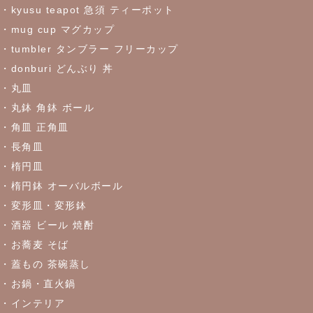
した♪お早めにどうぞ！
・kyusu teapot 急須 ティーポット
・mug cup マグカップ
・tumbler タンブラー フリーカップ
2023/5/30
・donburi どんぶり 丼
≪おすすめ≫食卓を彩るかわいい器
リーフになった盛鉢
・丸皿
・丸鉢 角鉢 ボール
2023/5/18
・角皿 正角皿
≪おすすめ≫実は万能！？色々使える抹茶碗
・長角皿
・楕円皿
2023/4/27
・楕円鉢 オーバルボール
・変形皿・変形鉢
≪おすすめ≫ちょこっとがうれしい♪松助窯 ちょこっと豆皿シリ
ーズ
・酒器 ビール 焼酎
・お蕎麦 そば
・蓋もの 茶碗蒸し
2023/4/21
・お鍋・直火鍋
≪窯出し再入荷しました！≫どんなお料理にもぴったり♪
・インテリア