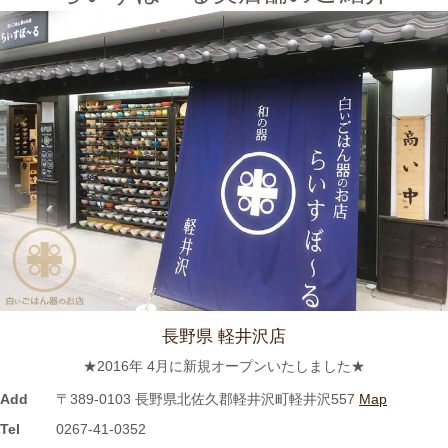
2024/3/12
≪テレビで紹介されました≫ 2021年7月12日 CBCテレビ まちイ
チ nice to people『春日井市・専門店』巡りで TKOの木本武宏さ
んが白いごはん器のお店 らいすぼーる 春日井店にいらっしゃい
ました。
2024/3/12
≪ラジオで紹介されました≫ 2021年7月8日 CBCラジオ ドラ魂
キング『レポドラ中継』コーナーに 白いごはん器のお店 らいす
ぼーる 小牧店が出演しました。
2024/3/12
長野県 軽井沢店
≪テレビで紹介されました≫ 2021年5月18日 CBCテレビ チャン
★2016年 4月に新規オープンいたしました★
ト！『食卓を彩る豆皿活用術』コーナーに 白いごはん器のお店
らいすぼーる 小牧店が紹介されました。
Add
〒389-0103 長野県北佐久郡軽井沢町軽井沢557
Map
Tel
0267-41-0352