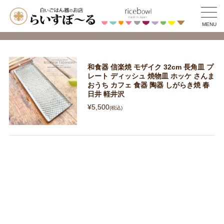
MENU
和食器 信楽焼 モザイク 32cm 長角皿 プ
レート ディッシュ 焼物皿 ホッケ さんま
おうち カフェ 食器 陶器 しがらき焼 春
日井 軽井沢
¥5,500
(税込)