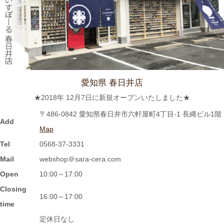
2024/2/22
≪おすすめ≫今日は猫の日！猫好きにはたまらないおすすめご飯
茶碗いかがでしょうか？
愛知県 春日井店
2024/2/9
★2018年 12月7日に新規オープンいたしました★
≪おすすめ≫ ホントに小さな豆皿！食後の一口デザート、ナッ
〒486-0842 愛知県春日井市六軒屋町4丁目-1 長縄ビル1階
ツを入れたり、薬味皿としてもGOOD★
Add
Map
Tel
0568-37-3331
2024/2/2
Mail
webshop＠sara-cera.com
≪おすすめ≫ 信楽焼のモザイクプレート数量限定販売！
Open
10:00～17:00
Closing
2024/1/15
16:00～17:00
time
≪おすすめ≫ 信楽焼のコーヒーカップでほっと一息しません
定休日なし
か？