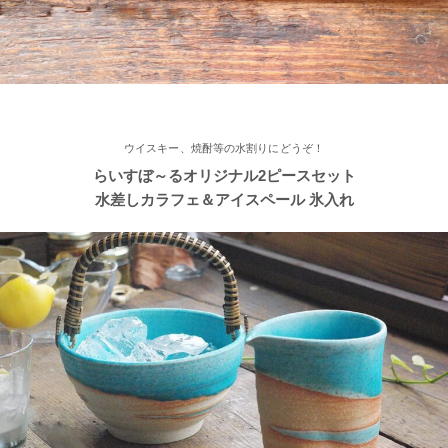
2022/11/12
≪おすすめ≫ あったか鍋をお楽しみください♪とんすい小鉢がつ
いたお鍋セットです。
2022/11/09
ウイスキー、焼酎等の水割りにどうぞ！
≪新着商品≫ たっぷりお父さん湯飲み 南蛮カラー♪そろそろ温か
らいすぼ～るオリジナル2ピースセット
い飲み物が欲しくなりますね！
水差しカラフェ＆アイスペール 氷入れ
2022/11/09
≪人気商品≫ 焼き魚がおいしい季節ですね♪長角皿はぴったりの
アイテムです！
2022/11/09
≪おすすめ≫ お料理メニューを選ばない すごい和食器セット
光沢ある真っ黒な和モダン食器 ポカポカ春さくらの舞桜 24ピー
ス家族セット