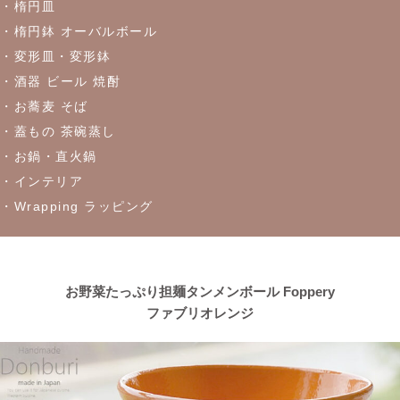
・楕円皿
2023/4/27
・楕円鉢 オーバルボール
・変形皿・変形鉢
≪おすすめ≫ちょこっとがうれしい♪松助窯 ちょこっと豆皿シリ
ーズ
・酒器 ビール 焼酎
・お蕎麦 そば
・蓋もの 茶碗蒸し
2023/4/21
・お鍋・直火鍋
≪窯出し再入荷しました！≫どんなお料理にもぴったり♪
・インテリア
・Wrapping ラッピング
2023/4/13
≪おすすめ≫茶碗にスープ、煮物にも！活躍は無限大
every碗
シリーズ
お野菜たっぷり担麺タンメンボール Foppery
ファブリオレンジ
2023/4/7
≪おすすめ≫自然感じる食卓、今日も美味しくいただきます！大
地の恵みで生きているシリーズ