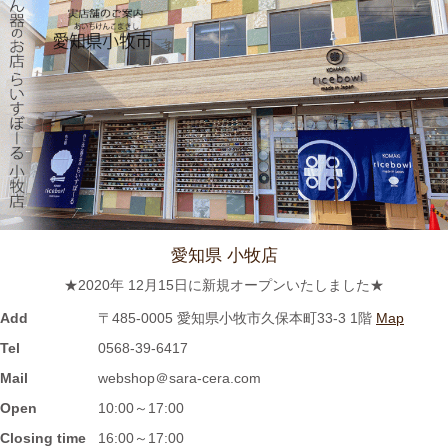
ィーポット新入荷しました♪数量限定販売中！！
2023/12/1
≪おすすめ≫ 寒～い朝には、具沢山のあったか～いスープを信
楽焼スープカップでいかがでしょうか？
2023/11/16
≪新着商品≫ 波佐見焼のラフランスとりんごのマグカップ新入
荷しました♪先行販売中！！
愛知県 小牧店
★2020年 12月15日に新規オープンいたしました★
2023/11/1
Add
〒485-0005 愛知県小牧市久保本町33-3 1階
Map
≪再入荷≫窯出し入荷しました♪松助窯 お野菜たっぷり担麺 タン
Tel
0568-39-6417
メン ボール
Mail
webshop＠sara-cera.com
Open
10:00～17:00
2023/10/25
Closing time
16:00～17:00