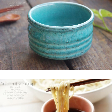
2025/2/5
らいすぼ～るのYouTube公式チャンネルがスタートしました！ぜ
ひご覧ください。チャンネル登録お願いします♪
2025/2/5
≪テレビで紹介されました≫ 2024年1月21日 大垣ケーブルテレ
ビ『里見まさとのご町内探訪 おちょぼさんの参道をぶらぶら歩
くふれあい散歩』で 白いごはん器のお店 らいすぼーる 千代保稲
荷神社店が紹介されました。
2025/2/4
≪おすすめ≫ちょこっとがうれしい♪何個あっても便利な手づく
り豆皿
2025/2/4