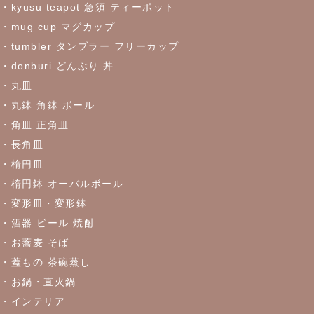
・kyusu teapot 急須 ティーポット
・mug cup マグカップ
・tumbler タンブラー フリーカップ
・donburi どんぶり 丼
・丸皿
・丸鉢 角鉢 ボール
・角皿 正角皿
・長角皿
・楕円皿
・楕円鉢 オーバルボール
・変形皿・変形鉢
・酒器 ビール 焼酎
・お蕎麦 そば
・蓋もの 茶碗蒸し
・お鍋・直火鍋
・インテリア