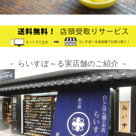
適にお買い物をお楽しみいただけるよう、表示速度などを改善し
ました。みなさまのご利用をお待ちしております。
2024/10/26
≪第1弾 公式Youtubeチャンネル お買い物モニターアンバサダー
大募集☆≫ 詳しくはらいすぼ～るインスタグラムをチェッ
ク！！
－ らいすぼ～る実店舗のご紹介 －
2024/3/12
≪テレビで紹介されました≫ 2021年7月12日 CBCテレビ まちイ
チ nice to people『春日井市・専門店』巡りで TKOの木本武宏さ
んが白いごはん器のお店 らいすぼーる 春日井店にいらっしゃい
ました。
2024/3/12
≪ラジオで紹介されました≫ 2021年7月8日 CBCラジオ ドラ魂