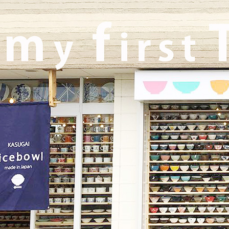
2025/10/26
≪軽井沢店営業のお知らせ≫ いつもご覧いただきありがとうご
ざいます。軽井沢店2026年はGW頃オープンとなります！ご期待
くださいませ！！ 2025年は11月3日（火）
までの営業となり
ます。
2025/9/26
≪テレビで紹介されました≫ 2025年9月26日 東海テレビ 『ニュ
ースONE』 ひとつに特化で差別化！「東海地方の専門店」コー
ナーで白いごはん器のお店 らいすぼーる 春日井店が紹介されま
した！
2025/9/17
≪中日新聞に掲載されました≫ 2025年9月17日 中日新聞朝刊18
面 近郊版 『わが街ぶらり探訪』コーナーにて白いごはん器のお
店 らいすぼーる 小牧店が紹介されました！ 近郊版(犬山、小牧
市、春日井市、豊山町、扶桑町、大口町)の地域の方、ぜひご覧
ください～★