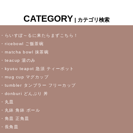
吸い込まれそうなパスタプレート
CATEGORY
| カテゴリ検索
2023/6/16
≪おすすめ≫冷たいドリンクいかがです？松助窯ロックグラス
・らいすぼ～るに来たらまずこちら！
・ricebowl ご飯茶碗
2023/6/7
・matcha bowl 抹茶碗
・teacup 湯のみ
これからの季節にぴったりなトルコブルーのお皿が限定入荷しま
した♪お早めにどうぞ！
・kyusu teapot 急須 ティーポット
・mug cup マグカップ
・tumbler タンブラー フリーカップ
2023/5/30
・donburi どんぶり 丼
≪おすすめ≫食卓を彩るかわいい器
リーフになった盛鉢
・丸皿
・丸鉢 角鉢 ボール
2023/5/18
・角皿 正角皿
≪おすすめ≫実は万能！？色々使える抹茶碗
・長角皿