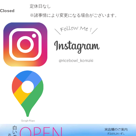
≪新着商品≫ 波佐見焼の可愛いフルーツ柄平鉢新入荷しました♪
定休日なし
Closed
先行販売中！！
※諸事情により変更になる場合がございます。
2023/10/23
≪おすすめ≫ あったか～いお茶にどうぞ！しのぎの湯飲み再入
荷しました♪焼きたてホヤホヤです★
2023/10/12
≪新着商品≫ 波佐見焼のアイテム新入荷しました♪ころころぱす
てるボーダーカップなど
2023/9/21
≪おすすめ≫ もうすぐ新米の季節
つやつやお米が映えるお茶
碗、入荷してます♪