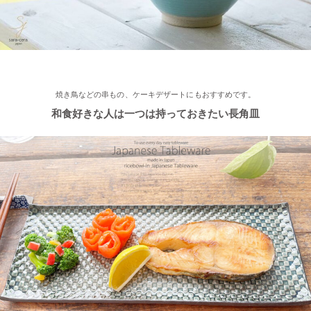
≪おすすめ≫ 小鉢を並べてちょこっと豪華に♪ コロンとかわい
い木ノ葉の小鉢
2022/11/25
≪おすすめ≫ 手作りのあたたかさ♪職人の手でそ〜っとくぼませ
焼き鳥などの串もの、ケーキデザートにもおすすめです。
たマグカップ
和食好きな人は一つは持っておきたい長角皿
2022/11/22
≪再入荷≫ お待たせしました！窯出し入荷しました♪職人の手で
そ～っとくぼませた変型どんぶり 黒釉ブラック
2022/11/15
≪おすすめ≫ さむ～い朝にあったかスープ♪松助窯 しのぎ 片手
スープカップ