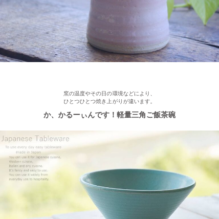
2022/12/28
≪再入荷≫ プレゼントにもおすすめ♪ぽってり一珍和花 ご飯茶碗
2022/12/22
≪おすすめ≫ もうすぐお正月！みんなで囲む贅沢おかず♪信楽
焼 山芋の葉パーティープレート
窯の温度やその日の環境などにより、
ひとつひとつ焼き上がりが違います。
2022/12/15
か、かるーぃんです！軽量三角ご飯茶碗
≪おすすめ≫ おうちでカフェ気分♪手作りクープボウル
2022/12/2
≪おすすめ≫ 美味しいおかずと一緒にパクり♪土鍋で炊いたツヤ
ツヤごはん！
2022/11/29