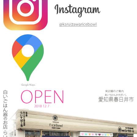
た。
2024/3/12
≪テレビで紹介されました≫ 2019年10月14日 、メ～テレ ドデ
スカ！ハピスタ『美味しく見える!?器の選び方』コーナーで 白い
ごはん器のお店 らいすぼーる 春日井店が紹介されました。
2024/3/12
≪マガジンで掲載されました≫ 流行発信MOOK おでかけ春日井
守山小牧2019-2020 2019年4月号に 白いごはん器のお店 らいす
ぼーる 春日井店が掲載されました。
2024/3/12
≪テレビで紹介されました≫ 2019年5月18日 、東海テレビ ぐっ
さん家！『ぐっさん！オレンジと行く春日井Jeep旅！』で 山口
智充さんが白いごはん器のお店 らいすぼーる 春日井店にいらっ
しゃいました。