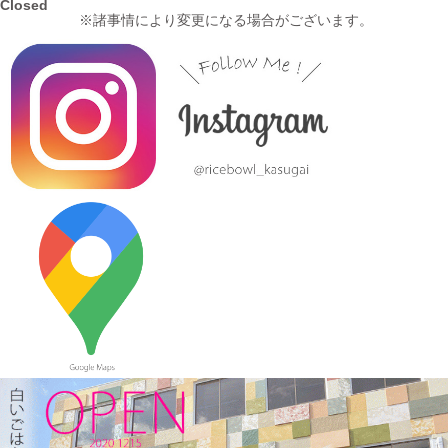
Closed
※諸事情により変更になる場合がございます。
2024/1/12
≪おすすめ≫ お正月の暴飲暴食。。。ワンプレートで彩りよく
バランスの良い食事を♪
2024/1/3
≪おすすめ≫ 七草粥の準備は出来ましたか？お粥に麺類と色々
使える小どんぶりはいかかでしょうか？
2023/12/22
≪おすすめ≫ 少し大きめで使いやすい！カラフルオーバルボー
ル♪
2023/12/15
≪新着商品≫ 波佐見焼のアップル柄とラフランス柄の小さめテ