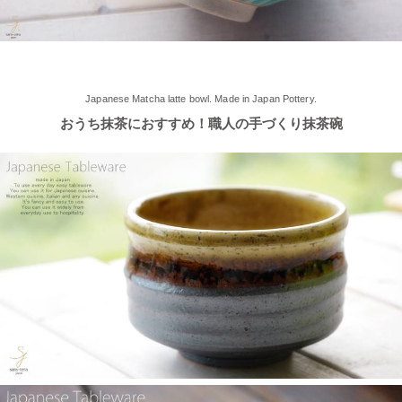
れました！
2025/5/2
≪軽井沢店2025年オープンしました！≫ 今シーズンオープンし
Japanese Matcha latte bowl. Made in Japan Pottery.
ました！新商品もたくさんご用意しております♪ みなさまのご来
おうち抹茶におすすめ！職人の手づくり抹茶碗
店、お待ちしております。
2025/4/16
≪テレビで紹介されました≫ 2025年4月16日～30日 CCNet ケー
ブルテレビ しょぴもる『まちの素敵な歩き方』で 白いごはん器
のお店 らいすぼーる 小牧店が紹介されました。
2025/2/6
≪テレビで紹介されました≫ 2024年2月29日 中京テレビ キャッ
チ！『名鉄小牧線ぶらり旅～味岡駅編～』で 白いごはん器のお
店 らいすぼーる 小牧店が紹介されました。