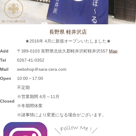
キング『レポドラ中継』コーナーに 白いごはん器のお店 らいす
ぼーる 小牧店が出演しました。
2024/3/12
長野県 軽井沢店
≪テレビで紹介されました≫ 2021年5月18日 CBCテレビ チャン
★2016年 4月に新規オープンいたしました★
ト！『食卓を彩る豆皿活用術』コーナーに 白いごはん器のお店
らいすぼーる 小牧店が紹介されました。
Add
〒389-0103 長野県北佐久郡軽井沢町軽井沢557
Map
Tel
0267-41-0352
2024/3/12
Mail
webshop＠sara-cera.com
≪マガジンで掲載されました≫ 名鉄グループエリア 魅力発見マ
Open
10:00～17:00
ガジンWind 2021年3月号「田縣神社前駅」に 白いごはん器のお
不定期
店 らいすぼーる 小牧店が掲載されました。
※営業期間 4月～11月
Closed
※冬期間休業
2024/3/12
※諸事情により変更になる場合がございます。
≪テレビで紹介されました≫ 2020年11月6日 中京テレビ ぐっと
『お米特集』コーナーで MAG!C☆PRINCEの平野泰新さんが白
いごはん器のお店 らいすぼーる 春日井店にいらっしゃいまし