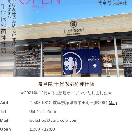
2023/9/7
≪おすすめ≫ 食卓華やぐ✿信楽焼 蓮の葉プレート
2023/8/24
≪おすすめ≫ 満腹ッ☆松助窯 変型どんぶり
2023/8/10
≪おすすめ≫ 冷たい麺がすすりたいっ
松助 蕎麦猪口
岐阜県 千代保稲荷神社店
2023/8/3
★2021年 12月4日に新規オープンいたしました★
≪おすすめ≫ホカホカご飯をもっとおいしく♪土と炎の香り 信楽
焼のご飯茶碗
Add
〒503-0312 岐阜県海津市平田町三郷2064
Map
Tel
0584-51-2586
2023/7/28
Mail
webshop＠sara-cera.com
Open
10:00～17:00
≪再入荷≫窯出し入荷しました♪松助窯 ストレートミニマグカッ