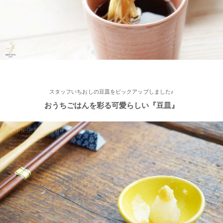
≪第2弾 公式Youtubeチャンネル お買い物モニターアンバサダー
大募集☆≫ 詳しくはらいすぼ～るインスタグラムをチェッ
ク！！
2025/2/4
≪テレビで紹介されました≫ 2021年11月1日 東海テレビ スイッ
チ！『笑う門には福来る』コーナーで 矢野･兵動の兵動大樹さん
スタッフいちおしの豆皿をピックアップしました♪
が白いごはん器のお店 らいすぼーる 春日井店にいらっしゃいま
した。
おうちごはんを彩る可愛らしい『豆皿』
2025/2/4
≪テレビで紹介されました≫ 2021年9月5日 中京テレビ キャッ
チ！『金額当て中継 コレいくらでSHOW！』生放送のコーナー
で 白いごはん器のお店 らいすぼーる 小牧店が出演しました。
2024/12/4
オフィシャルショップがリニューアルしました！お客様により快