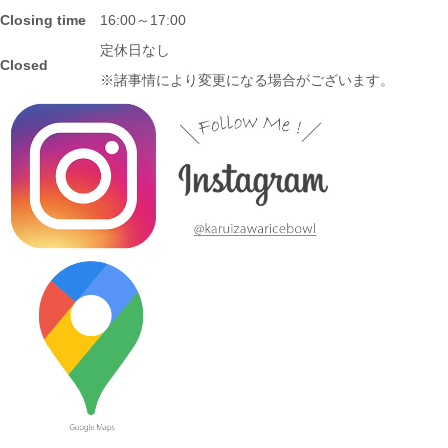
プ ピンクウェーブ釉
Closing time
16:00～17:00
定休日なし
Closed
2023/7/20
※諸事情により変更になる場合がございます。
≪おすすめ≫暑さに負けない
お腹い～っぱい頂きます♪松助
窯 がっつり小丼
2023/7/13
≪新着商品≫ しのぎのアイテム入荷しました♪オーバルサラダト
レー
2023/7/6
≪新着商品≫ 波佐見焼♪かわいい小鉢入荷しました✿
2023/6/22
≪再入荷≫ お待たせしました！リーフになったトルコブルーに