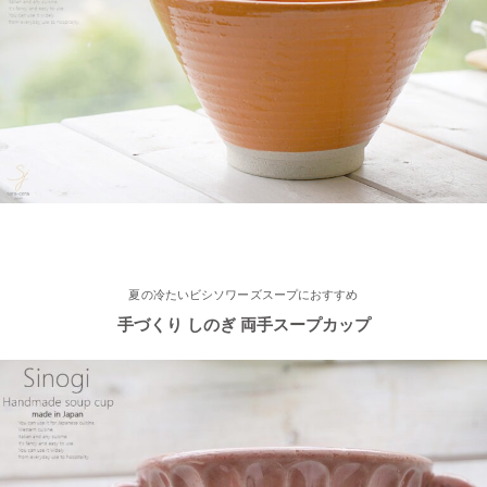
2023/3/31
≪おすすめ≫ぬくもりカラーでほっこり♪波佐見焼 琥珀シリー
ズ
2023/3/20
≪新着商品≫ 映える食卓
トルコブルーのきれいな器、入荷し
ました♪
2023/3/1
夏の冷たいビシソワーズスープにおすすめ
手づくり しのぎ 両手スープカップ
≪おすすめ≫春の陽気
かわいい桜のお茶碗♪
2023/2/21
≪おすすめ≫お世話になったあの人に…感謝を伝えるおすすめギ
フト♪