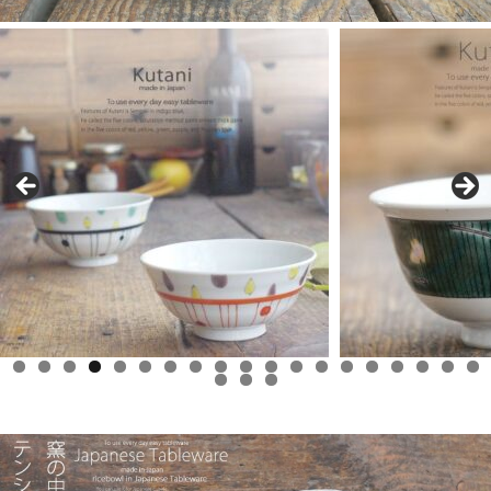
0
1
2
3
4
5
6
7
8
9
0
1
2