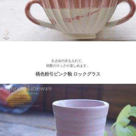
2023/2/16
≪新着商品≫ ほんわかかわいい♡椿の器、入荷しました♪
2023/2/13
≪おすすめ≫ お待たせしました！人気のしのぎ湯飲み窯出し入
荷しました♪
大きめの氷を入れて、
焼酎のロックが楽しめます。
桃色粉引ピンク釉 ロックグラス
2023/2/03
≪新着商品≫ あったか手作りご飯茶碗・湯飲み、入荷しました♪
2023/1/16
≪おすすめ≫ お好み具材の恵方巻♪大きいお皿を囲んで手作りを
楽しみませんか？