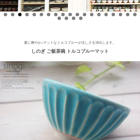
2025/8/17
0
1
2
3
4
5
6
7
8
9
0
1
2
3
≪テレビで紹介されました≫ 2025年8月17日 フジテレビ 『なり
ゆき街道旅』で 白いごはん器のお店 らいすぼーる 軽井沢店が紹
介されました。
夏に爽やか♪マットなトルコブルーが涼しさを演出します。
しのぎ ご飯茶碗 トルコブルーマット
2025/7/23
≪軽井沢店オープンしております！≫ 今シーズンも元気に営業
中！実店舗でしか取り扱ってない商品たくさんご用意しておりま
す♪ みなさまのご来店、お待ちしております。
2025/5/9
≪らいすぼ～るのお皿がパッケージに使用されました！≫ 5月7
日（水）に発売『よしもとカレー 北海道こしみず 三種のじゃが
いも編』レトルトカレーのパッケージに、当店のオリジナル商品
【でっかいどー 北の大地パーティーメインプレート】が使用さ