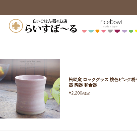
松助窯 ロックグラス 桃色ピンク粉引
器 陶器 和食器
¥2,200
(税込)