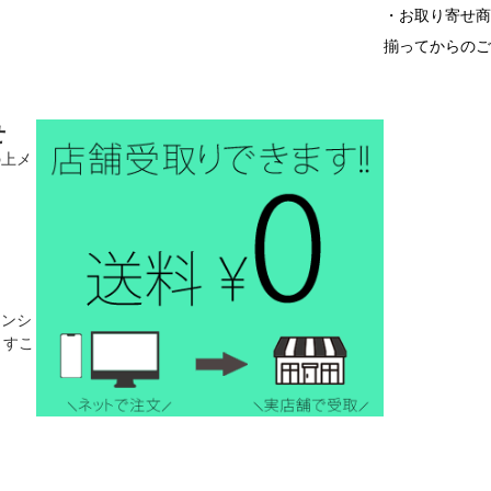
・お取り寄せ
揃ってからの
せ
の上メ
。
インシ
ますこ