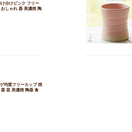
掛け分けピンク フリー
おしゃれ 器 美濃焼 陶
カゲ均窯フリーカップ 焼
器 皿 美濃焼 陶器 食