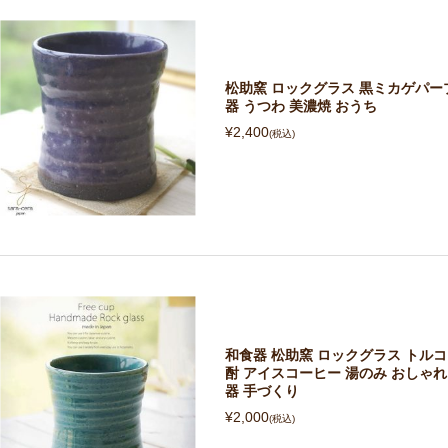
松助窯 ロックグラス 黒ミカゲパープ
器 うつわ 美濃焼 おうち
¥2,400
(税込)
和食器 松助窯 ロックグラス トル
酎 アイスコーヒー 湯のみ おしゃれ 
器 手づくり
¥2,000
(税込)