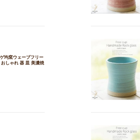
カゲ均窯ウェーブフリー
おしゃれ 器 皿 美濃焼