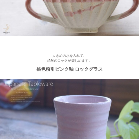
2023/2/16
≪新着商品≫ ほんわかかわいい♡椿の器、入荷しました♪
2023/2/13
≪おすすめ≫ お待たせしました！人気のしのぎ湯飲み窯出し入
荷しました♪
大きめの氷を入れて、
焼酎のロックが楽しめます。
桃色粉引ピンク釉 ロックグラス
2023/2/03
≪新着商品≫ あったか手作りご飯茶碗・湯飲み、入荷しました♪
2023/1/16
≪おすすめ≫ お好み具材の恵方巻♪大きいお皿を囲んで手作りを
楽しみませんか？
2022/12/28