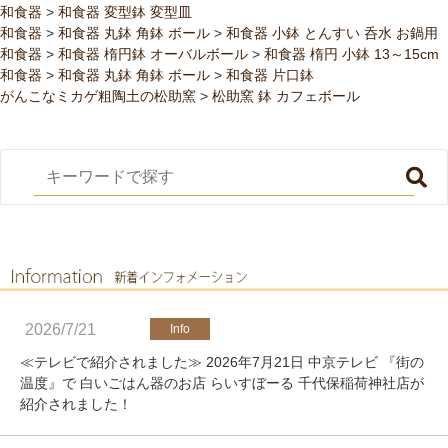
和食器
>
和食器 変型鉢 変型皿
和食器
>
和食器 丸鉢 角鉢 ボール
>
和食器 小鉢 とんすい 呑水 お鍋用
和食器
>
和食器 楕円鉢 オーバルボール
>
和食器 楕円 小鉢 13～15cm
和食器
>
和食器 丸鉢 角鉢 ボール
>
和食器 片口鉢
がんこなミカゲ粗陶土の松助窯
>
松助窯 鉢 カフェボール
2026/7/21
≪テレビで紹介されました≫ 2026年7月21日 中京テレビ 『街の
温度』で 白いごはん器のお店 らいすぼーる 千代保稲荷神社店が
紹介されました！