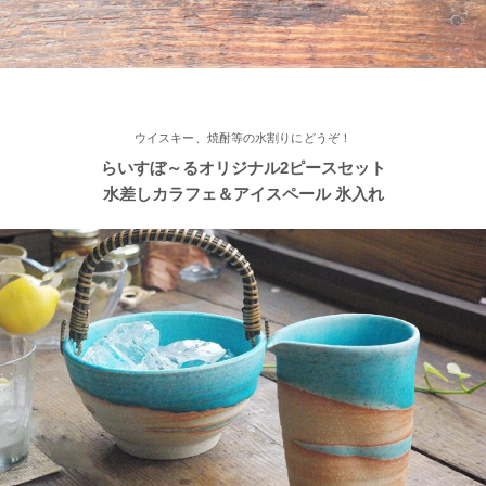
≪おすすめ≫ あったか鍋をお楽しみください♪とんすい小鉢がつ
いたお鍋セットです。
2022/11/09
ウイスキー、焼酎等の水割りにどうぞ！
≪新着商品≫ たっぷりお父さん湯飲み 南蛮カラー♪そろそろ温か
らいすぼ～るオリジナル2ピースセット
い飲み物が欲しくなりますね！
水差しカラフェ＆アイスペール 氷入れ
2022/11/09
≪人気商品≫ 焼き魚がおいしい季節ですね♪長角皿はぴったりの
アイテムです！
2022/11/09
≪おすすめ≫ お料理メニューを選ばない すごい和食器セット
光沢ある真っ黒な和モダン食器 ポカポカ春さくらの舞桜 24ピー
ス家族セット