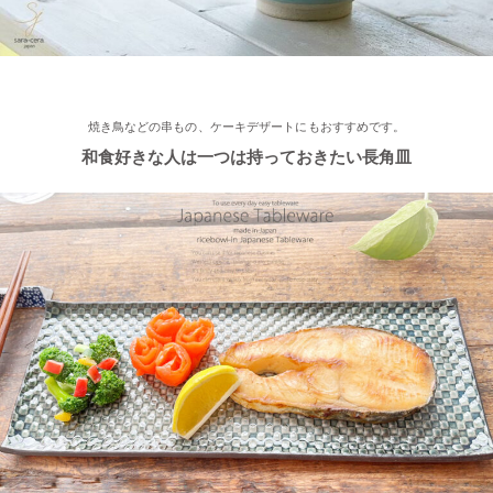
い木ノ葉の小鉢
2022/11/25
≪おすすめ≫ 手作りのあたたかさ♪職人の手でそ〜っとくぼませ
焼き鳥などの串もの、ケーキデザートにもおすすめです。
たマグカップ
和食好きな人は一つは持っておきたい長角皿
2022/11/22
≪再入荷≫ お待たせしました！窯出し入荷しました♪職人の手で
そ～っとくぼませた変型どんぶり 黒釉ブラック
2022/11/15
≪おすすめ≫ さむ～い朝にあったかスープ♪松助窯 しのぎ 片手
スープカップ
2022/11/12