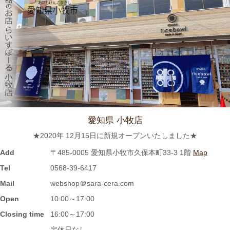
2023/12/1
≪おすすめ≫ 寒～い朝には、具沢山のあったか～いスープを信
楽焼スープカップでいかがでしょうか？
2023/11/16
≪新着商品≫ 波佐見焼のラフランスとりんごのマグカップ新入
荷しました♪先行販売中！！
愛知県 小牧店
★2020年 12月15日に新規オープンいたしました★
2023/11/1
Add
〒485-0005 愛知県小牧市久保本町33-3 1階
Map
≪再入荷≫窯出し入荷しました♪松助窯 お野菜たっぷり担麺 タン
Tel
0568-39-6417
メン ボール
Mail
webshop＠sara-cera.com
Open
10:00～17:00
2023/10/25
Closing time
16:00～17:00
≪新着商品≫ 波佐見焼の可愛いフルーツ柄平鉢新入荷しました♪
定休日なし