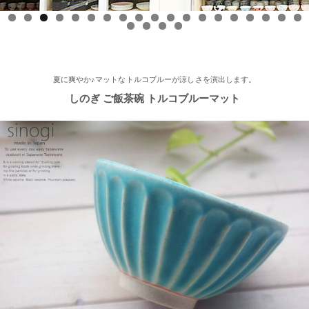
2025/8/17
0
1
2
3
4
5
6
7
8
9
0
1
2
3
≪テレビで紹介されました≫ 2025年8月17日 フジテレビ 『なり
ゆき街道旅』で 白いごはん器のお店 らいすぼーる 軽井沢店が紹
介されました。
夏に爽やか♪マットなトルコブルーが涼しさを演出します。
しのぎ ご飯茶碗 トルコブルーマット
2025/7/23
≪軽井沢店オープンしております！≫ 今シーズンも元気に営業
中！実店舗でしか取り扱ってない商品たくさんご用意しておりま
す♪ みなさまのご来店、お待ちしております。
2025/5/9
≪らいすぼ～るのお皿がパッケージに使用されました！≫ 5月7
日（水）に発売『よしもとカレー 北海道こしみず 三種のじゃが
いも編』レトルトカレーのパッケージに、当店のオリジナル商品
【でっかいどー 北の大地パーティーメインプレート】が使用さ
れました！