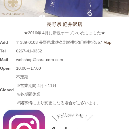
ぼーる 小牧店が出演しました。
2024/3/12
長野県 軽井沢店
≪テレビで紹介されました≫ 2021年5月18日 CBCテレビ チャン
★2016年 4月に新規オープンいたしました★
ト！『食卓を彩る豆皿活用術』コーナーに 白いごはん器のお店
らいすぼーる 小牧店が紹介されました。
Add
〒389-0103 長野県北佐久郡軽井沢町軽井沢557
Map
Tel
0267-41-0352
2024/3/12
Mail
webshop＠sara-cera.com
≪マガジンで掲載されました≫ 名鉄グループエリア 魅力発見マ
Open
10:00～17:00
ガジンWind 2021年3月号「田縣神社前駅」に 白いごはん器のお
不定期
店 らいすぼーる 小牧店が掲載されました。
※営業期間 4月～11月
Closed
※冬期間休業
2024/3/12
※諸事情により変更になる場合がございます。
≪テレビで紹介されました≫ 2020年11月6日 中京テレビ ぐっと
『お米特集』コーナーで MAG!C☆PRINCEの平野泰新さんが白
いごはん器のお店 らいすぼーる 春日井店にいらっしゃいまし
た。