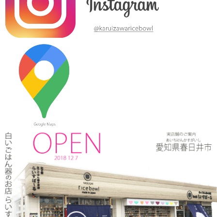
2024/3/12
≪テレビで紹介されました≫ 2019年10月14日 、メ～テレ ドデ
スカ！ハピスタ『美味しく見える!?器の選び方』コーナーで 白い
ごはん器のお店 らいすぼーる 春日井店が紹介されました。
2024/3/12
≪マガジンで掲載されました≫ 流行発信MOOK おでかけ春日井
守山小牧2019-2020 2019年4月号に 白いごはん器のお店 らいす
ぼーる 春日井店が掲載されました。
2024/3/12
≪テレビで紹介されました≫ 2019年5月18日 、東海テレビ ぐっ
さん家！『ぐっさん！オレンジと行く春日井Jeep旅！』で 山口
智充さんが白いごはん器のお店 らいすぼーる 春日井店にいらっ
しゃいました。