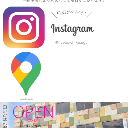
2024/1/12
≪おすすめ≫ お正月の暴飲暴食。。。ワンプレートで彩りよく
バランスの良い食事を♪
2024/1/3
≪おすすめ≫ 七草粥の準備は出来ましたか？お粥に麺類と色々
使える小どんぶりはいかかでしょうか？
2023/12/22
≪おすすめ≫ 少し大きめで使いやすい！カラフルオーバルボー
ル♪
2023/12/15
≪新着商品≫ 波佐見焼のアップル柄とラフランス柄の小さめテ
ィーポット新入荷しました♪数量限定販売中！！