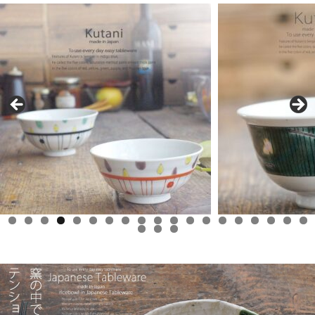
0
1
2
3
4
5
6
7
8
9
0
1
2