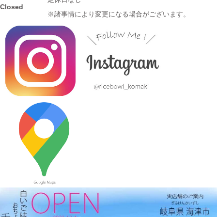
Closed
先行販売中！！
※諸事情により変更になる場合がございます。
2023/10/23
≪おすすめ≫ あったか～いお茶にどうぞ！しのぎの湯飲み再入
荷しました♪焼きたてホヤホヤです★
2023/10/12
≪新着商品≫ 波佐見焼のアイテム新入荷しました♪ころころぱす
てるボーダーカップなど
2023/9/21
≪おすすめ≫ もうすぐ新米の季節
つやつやお米が映えるお茶
碗、入荷してます♪
2023/9/7