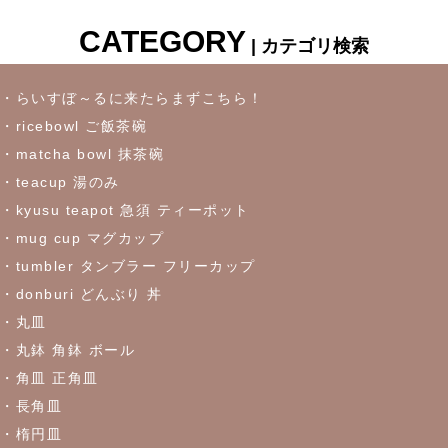
CATEGORY
| カテゴリ検索
2023/6/16
≪おすすめ≫冷たいドリンクいかがです？松助窯ロックグラス
・らいすぼ～るに来たらまずこちら！
・ricebowl ご飯茶碗
2023/6/7
・matcha bowl 抹茶碗
・teacup 湯のみ
これからの季節にぴったりなトルコブルーのお皿が限定入荷しま
した♪お早めにどうぞ！
・kyusu teapot 急須 ティーポット
・mug cup マグカップ
・tumbler タンブラー フリーカップ
2023/5/30
・donburi どんぶり 丼
≪おすすめ≫食卓を彩るかわいい器
リーフになった盛鉢
・丸皿
・丸鉢 角鉢 ボール
2023/5/18
・角皿 正角皿
≪おすすめ≫実は万能！？色々使える抹茶碗
・長角皿
・楕円皿