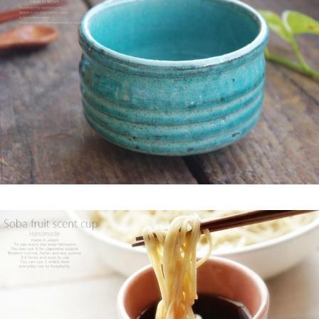
2025/2/5
らいすぼ～るのYouTube公式チャンネルがスタートしました！ぜ
ひご覧ください。チャンネル登録お願いします♪
2025/2/5
≪テレビで紹介されました≫ 2024年1月21日 大垣ケーブルテレ
ビ『里見まさとのご町内探訪 おちょぼさんの参道をぶらぶら歩
くふれあい散歩』で 白いごはん器のお店 らいすぼーる 千代保稲
荷神社店が紹介されました。
2025/2/4
≪おすすめ≫ちょこっとがうれしい♪何個あっても便利な手づく
り豆皿
2025/2/4
≪第2弾 公式Youtubeチャンネル お買い物モニターアンバサダー