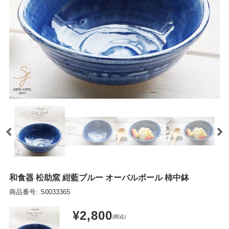
和食器 松助窯 紺藍ブルー オーバルボール 柿中鉢
商品番号:
S0033365
¥2,800
(税込)