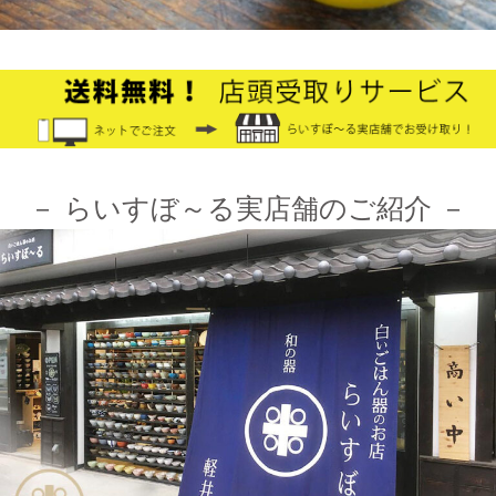
ました。みなさまのご利用をお待ちしております。
2024/10/26
≪第1弾 公式Youtubeチャンネル お買い物モニターアンバサダー
大募集☆≫ 詳しくはらいすぼ～るインスタグラムをチェッ
ク！！
－ らいすぼ～る実店舗のご紹介 －
2024/3/12
≪テレビで紹介されました≫ 2021年7月12日 CBCテレビ まちイ
チ nice to people『春日井市・専門店』巡りで TKOの木本武宏さ
んが白いごはん器のお店 らいすぼーる 春日井店にいらっしゃい
ました。
2024/3/12
≪ラジオで紹介されました≫ 2021年7月8日 CBCラジオ ドラ魂
キング『レポドラ中継』コーナーに 白いごはん器のお店 らいす