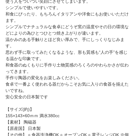
使う人をついつい笑顔にさせてしまいます。
シンプルで使いやすいです。
和食にぴったり、もちろんイタリアンや洋食にもお使いいただけ
ます。
シンプルでナチュラルな食卓にどうぞ窯の温度やその日の環境な
どによりの為ひとつひとつ焼き上がりが違います。
温かみのある手触りとほど良い厚みで、手にしっくりなじみま
す。
思わず手に取ってみたくなるような、形も質感も“人の手”を感じ
る温かな印象です。
和食器のぬくもりに手作り土物質感のろくろのやわらかさが伝わ
ってきます。
手作り陶器の変化をお楽しみください。
食卓で一番よく使われる器だからこそお気に入りの食器を揃えた
いですね。
安心安全の日本製です
【サイズ(約)】
155×143×60ｍｍ 満水380cc
【素材】 陶磁器
【原産国】 日本製
【その他】 ○ 食器洗浄機OK ○ オーブンOK ○ 電子レンジOK ※個