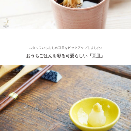
大募集☆≫ 詳しくはらいすぼ～るインスタグラムをチェッ
ク！！
2025/2/4
≪テレビで紹介されました≫ 2021年11月1日 東海テレビ スイッ
チ！『笑う門には福来る』コーナーで 矢野･兵動の兵動大樹さん
スタッフいちおしの豆皿をピックアップしました♪
が白いごはん器のお店 らいすぼーる 春日井店にいらっしゃいま
した。
おうちごはんを彩る可愛らしい『豆皿』
2025/2/4
≪テレビで紹介されました≫ 2021年9月5日 中京テレビ キャッ
チ！『金額当て中継 コレいくらでSHOW！』生放送のコーナー
で 白いごはん器のお店 らいすぼーる 小牧店が出演しました。
2024/12/4
オフィシャルショップがリニューアルしました！お客様により快
適にお買い物をお楽しみいただけるよう、表示速度などを改善し