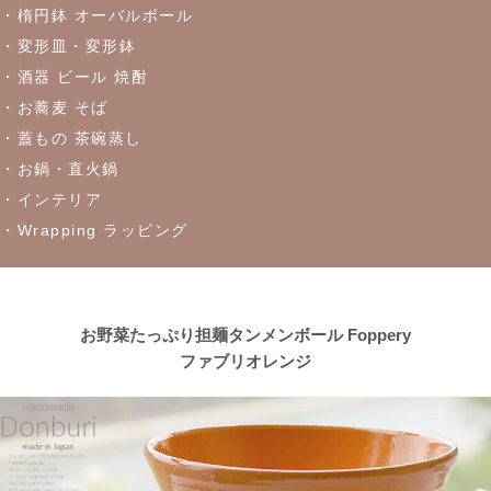
2023/4/27
・楕円鉢 オーバルボール
・変形皿・変形鉢
≪おすすめ≫ちょこっとがうれしい♪松助窯 ちょこっと豆皿シリ
ーズ
・酒器 ビール 焼酎
・お蕎麦 そば
・蓋もの 茶碗蒸し
2023/4/21
・お鍋・直火鍋
≪窯出し再入荷しました！≫どんなお料理にもぴったり♪
・インテリア
・Wrapping ラッピング
2023/4/13
≪おすすめ≫茶碗にスープ、煮物にも！活躍は無限大
every碗
シリーズ
お野菜たっぷり担麺タンメンボール Foppery
ファブリオレンジ
2023/4/7
≪おすすめ≫自然感じる食卓、今日も美味しくいただきます！大
地の恵みで生きているシリーズ