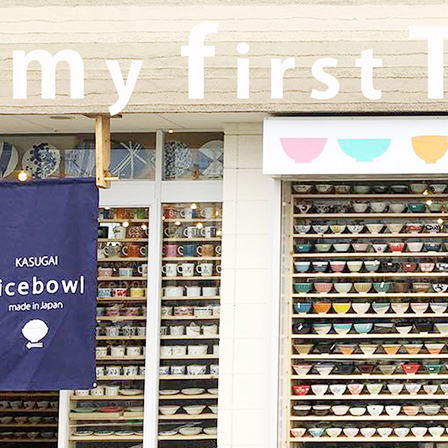
≪軽井沢店営業のお知らせ≫ いつもご覧いただきありがとうご
ざいます。軽井沢店2026年はGW頃オープンとなります！ご期待
くださいませ！！ 2025年は11月3日（火）
までの営業となり
ます。
2025/9/26
≪テレビで紹介されました≫ 2025年9月26日 東海テレビ 『ニュ
ースONE』 ひとつに特化で差別化！「東海地方の専門店」コー
ナーで白いごはん器のお店 らいすぼーる 春日井店が紹介されま
した！
2025/9/17
≪中日新聞に掲載されました≫ 2025年9月17日 中日新聞朝刊18
面 近郊版 『わが街ぶらり探訪』コーナーにて白いごはん器のお
店 らいすぼーる 小牧店が紹介されました！ 近郊版(犬山、小牧
市、春日井市、豊山町、扶桑町、大口町)の地域の方、ぜひご覧
ください～★