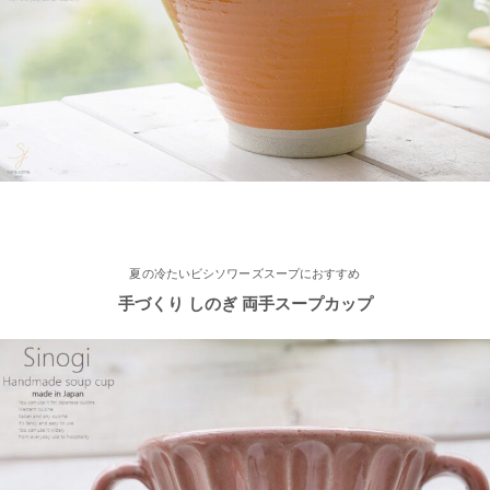
2023/3/31
≪おすすめ≫ぬくもりカラーでほっこり♪波佐見焼 琥珀シリー
ズ
2023/3/20
≪新着商品≫ 映える食卓
トルコブルーのきれいな器、入荷し
ました♪
2023/3/1
夏の冷たいビシソワーズスープにおすすめ
手づくり しのぎ 両手スープカップ
≪おすすめ≫春の陽気
かわいい桜のお茶碗♪
2023/2/21
≪おすすめ≫お世話になったあの人に…感謝を伝えるおすすめギ
フト♪