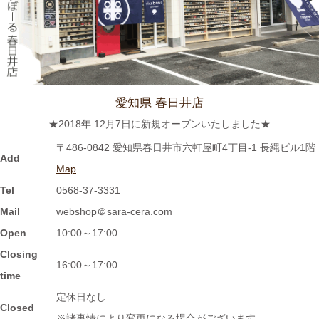
2024/2/22
≪おすすめ≫今日は猫の日！猫好きにはたまらないおすすめご飯
茶碗いかがでしょうか？
愛知県 春日井店
2024/2/9
★2018年 12月7日に新規オープンいたしました★
≪おすすめ≫ ホントに小さな豆皿！食後の一口デザート、ナッ
〒486-0842 愛知県春日井市六軒屋町4丁目-1 長縄ビル1階
ツを入れたり、薬味皿としてもGOOD★
Add
Map
Tel
0568-37-3331
2024/2/2
Mail
webshop＠sara-cera.com
≪おすすめ≫ 信楽焼のモザイクプレート数量限定販売！
Open
10:00～17:00
Closing
2024/1/15
16:00～17:00
time
≪おすすめ≫ 信楽焼のコーヒーカップでほっと一息しません
定休日なし
か？
Closed
※諸事情により変更になる場合がございます。