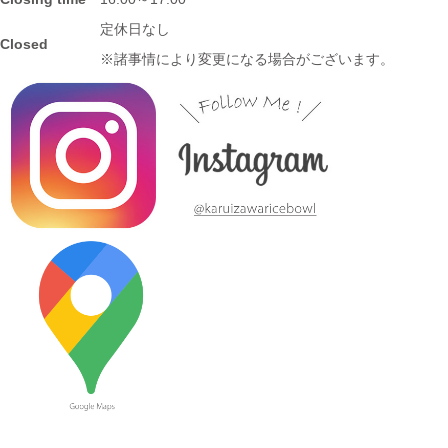
定休日なし
Closed
2023/7/20
※諸事情により変更になる場合がございます。
≪おすすめ≫暑さに負けない
お腹い～っぱい頂きます♪松助
窯 がっつり小丼
2023/7/13
≪新着商品≫ しのぎのアイテム入荷しました♪オーバルサラダト
レー
2023/7/6
≪新着商品≫ 波佐見焼♪かわいい小鉢入荷しました✿
2023/6/22
≪再入荷≫ お待たせしました！リーフになったトルコブルーに
吸い込まれそうなパスタプレート