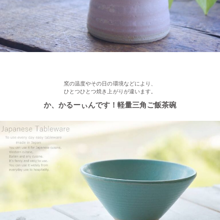
≪再入荷≫ プレゼントにもおすすめ♪ぽってり一珍和花 ご飯茶碗
2022/12/22
≪おすすめ≫ もうすぐお正月！みんなで囲む贅沢おかず♪信楽
焼 山芋の葉パーティープレート
窯の温度やその日の環境などにより、
ひとつひとつ焼き上がりが違います。
2022/12/15
か、かるーぃんです！軽量三角ご飯茶碗
≪おすすめ≫ おうちでカフェ気分♪手作りクープボウル
2022/12/2
≪おすすめ≫ 美味しいおかずと一緒にパクり♪土鍋で炊いたツヤ
ツヤごはん！
2022/11/29
≪おすすめ≫ 小鉢を並べてちょこっと豪華に♪ コロンとかわい