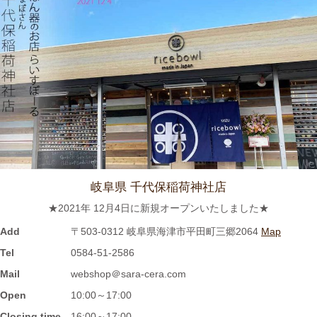
≪おすすめ≫ 食卓華やぐ✿信楽焼 蓮の葉プレート
2023/8/24
≪おすすめ≫ 満腹ッ☆松助窯 変型どんぶり
2023/8/10
≪おすすめ≫ 冷たい麺がすすりたいっ
松助 蕎麦猪口
岐阜県 千代保稲荷神社店
2023/8/3
★2021年 12月4日に新規オープンいたしました★
≪おすすめ≫ホカホカご飯をもっとおいしく♪土と炎の香り 信楽
焼のご飯茶碗
Add
〒503-0312 岐阜県海津市平田町三郷2064
Map
Tel
0584-51-2586
2023/7/28
Mail
webshop＠sara-cera.com
Open
10:00～17:00
≪再入荷≫窯出し入荷しました♪松助窯 ストレートミニマグカッ
プ ピンクウェーブ釉
Closing time
16:00～17:00