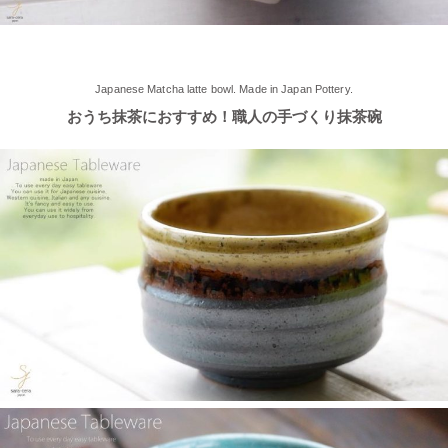
2025/5/2
≪軽井沢店2025年オープンしました！≫ 今シーズンオープンし
Japanese Matcha latte bowl. Made in Japan Pottery.
ました！新商品もたくさんご用意しております♪ みなさまのご来
おうち抹茶におすすめ！職人の手づくり抹茶碗
店、お待ちしております。
2025/4/16
≪テレビで紹介されました≫ 2025年4月16日～30日 CCNet ケー
ブルテレビ しょぴもる『まちの素敵な歩き方』で 白いごはん器
のお店 らいすぼーる 小牧店が紹介されました。
2025/2/6
≪テレビで紹介されました≫ 2024年2月29日 中京テレビ キャッ
チ！『名鉄小牧線ぶらり旅～味岡駅編～』で 白いごはん器のお
店 らいすぼーる 小牧店が紹介されました。