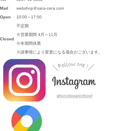
2024/3/12
Mail
webshop＠sara-cera.com
≪マガジンで掲載されました≫ 名鉄グループエリア 魅力発見マ
Open
10:00～17:00
ガジンWind 2021年3月号「田縣神社前駅」に 白いごはん器のお
不定期
店 らいすぼーる 小牧店が掲載されました。
※営業期間 4月～11月
Closed
※冬期間休業
2024/3/12
※諸事情により変更になる場合がございます。
≪テレビで紹介されました≫ 2020年11月6日 中京テレビ ぐっと
『お米特集』コーナーで MAG!C☆PRINCEの平野泰新さんが白
いごはん器のお店 らいすぼーる 春日井店にいらっしゃいまし
た。
2024/3/12
≪テレビで紹介されました≫ 2019年10月14日 、メ～テレ ドデ
スカ！ハピスタ『美味しく見える!?器の選び方』コーナーで 白い
ごはん器のお店 らいすぼーる 春日井店が紹介されました。