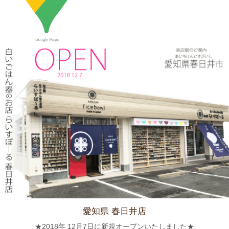
2024/3/12
≪マガジンで掲載されました≫ 流行発信MOOK おでかけ春日井
守山小牧2019-2020 2019年4月号に 白いごはん器のお店 らいす
ぼーる 春日井店が掲載されました。
2024/3/12
≪テレビで紹介されました≫ 2019年5月18日 、東海テレビ ぐっ
さん家！『ぐっさん！オレンジと行く春日井Jeep旅！』で 山口
智充さんが白いごはん器のお店 らいすぼーる 春日井店にいらっ
しゃいました。
2024/2/22
≪おすすめ≫今日は猫の日！猫好きにはたまらないおすすめご飯
茶碗いかがでしょうか？
愛知県 春日井店
2024/2/9
★2018年 12月7日に新規オープンいたしました★