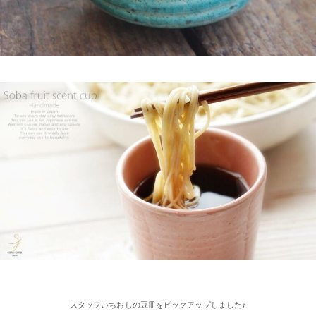
ビ『里見まさとのご町内探訪 おちょぼさんの参道をぶらぶら歩
くふれあい散歩』で 白いごはん器のお店 らいすぼーる 千代保稲
荷神社店が紹介されました。
2025/2/4
≪おすすめ≫ちょこっとがうれしい♪何個あっても便利な手づく
り豆皿
2025/2/4
≪第2弾 公式Youtubeチャンネル お買い物モニターアンバサダー
大募集☆≫ 詳しくはらいすぼ～るインスタグラムをチェッ
ク！！
2025/2/4
≪テレビで紹介されました≫ 2021年11月1日 東海テレビ スイッ
チ！『笑う門には福来る』コーナーで 矢野･兵動の兵動大樹さん
スタッフいちおしの豆皿をピックアップしました♪
が白いごはん器のお店 らいすぼーる 春日井店にいらっしゃいま