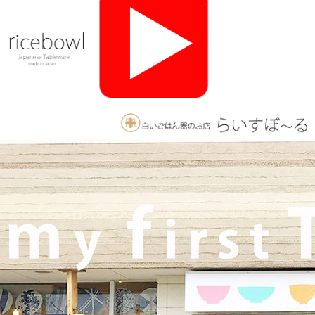
ざいます。軽井沢店2026年オープンしました！新商品をたくさ
んご用意しております。みなさまのご来店をお待ちしております
♪
2025/11/26
≪おすすめ≫ 釉薬のグラデーションが美しい、手づくりの抹茶
碗。実店舗でも手にとっていただけます♪海外発送も承っており
ます！
2025/10/26
≪軽井沢店営業のお知らせ≫ いつもご覧いただきありがとうご
ざいます。軽井沢店2026年はGW頃オープンとなります！ご期待
くださいませ！！ 2025年は11月3日（火）
までの営業となり
ます。
2025/9/26
≪テレビで紹介されました≫ 2025年9月26日 東海テレビ 『ニュ