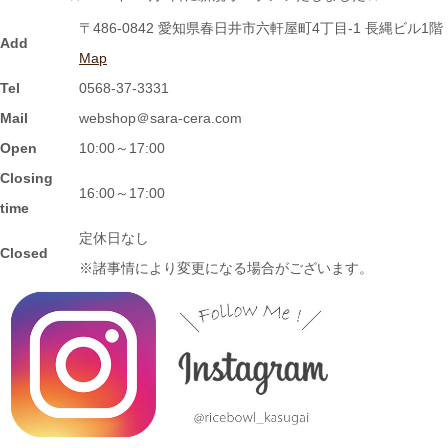
≪おすすめ≫ ホントに小さな豆皿！食後の一口デザート、ナッ
〒486-0842 愛知県春日井市六軒屋町4丁目-1 長縄ビル1階
ツを入れたり、薬味皿としてもGOOD★
Add
Map
Tel
0568-37-3331
2024/2/2
Mail
webshop＠sara-cera.com
≪おすすめ≫ 信楽焼のモザイクプレート数量限定販売！
Open
10:00～17:00
Closing
2024/1/15
16:00～17:00
time
≪おすすめ≫ 信楽焼のコーヒーカップでほっと一息しません
定休日なし
か？
Closed
※諸事情により変更になる場合がございます。
2024/1/12
≪おすすめ≫ お正月の暴飲暴食。。。ワンプレートで彩りよく
バランスの良い食事を♪
2024/1/3