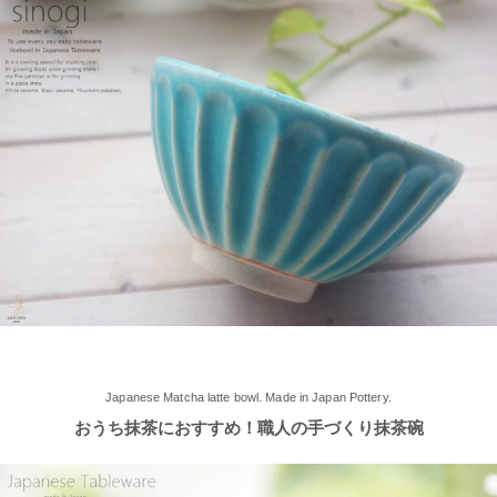
≪軽井沢店オープンしております！≫ 今シーズンも元気に営業
中！実店舗でしか取り扱ってない商品たくさんご用意しておりま
す♪ みなさまのご来店、お待ちしております。
2025/5/9
≪らいすぼ～るのお皿がパッケージに使用されました！≫ 5月7
日（水）に発売『よしもとカレー 北海道こしみず 三種のじゃが
いも編』レトルトカレーのパッケージに、当店のオリジナル商品
【でっかいどー 北の大地パーティーメインプレート】が使用さ
れました！
2025/5/2
≪軽井沢店2025年オープンしました！≫ 今シーズンオープンし
Japanese Matcha latte bowl. Made in Japan Pottery.
ました！新商品もたくさんご用意しております♪ みなさまのご来
おうち抹茶におすすめ！職人の手づくり抹茶碗
店、お待ちしております。