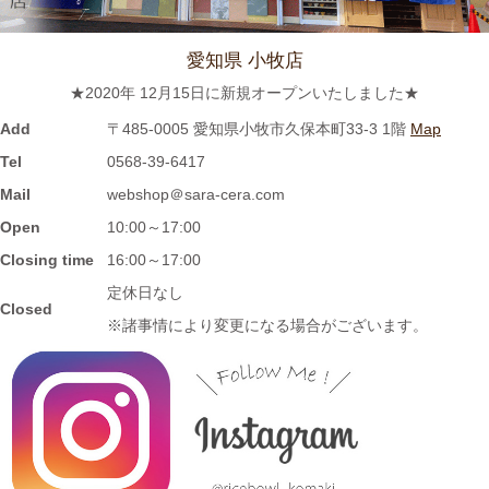
≪新着商品≫ 波佐見焼のラフランスとりんごのマグカップ新入
荷しました♪先行販売中！！
愛知県 小牧店
★2020年 12月15日に新規オープンいたしました★
2023/11/1
Add
〒485-0005 愛知県小牧市久保本町33-3 1階
Map
≪再入荷≫窯出し入荷しました♪松助窯 お野菜たっぷり担麺 タン
Tel
0568-39-6417
メン ボール
Mail
webshop＠sara-cera.com
Open
10:00～17:00
2023/10/25
Closing time
16:00～17:00
≪新着商品≫ 波佐見焼の可愛いフルーツ柄平鉢新入荷しました♪
定休日なし
Closed
先行販売中！！
※諸事情により変更になる場合がございます。
2023/10/23
≪おすすめ≫ あったか～いお茶にどうぞ！しのぎの湯飲み再入
荷しました♪焼きたてホヤホヤです★