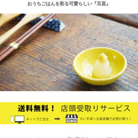
した。
おうちごはんを彩る可愛らしい『豆皿』
2025/2/4
≪テレビで紹介されました≫ 2021年9月5日 中京テレビ キャッ
チ！『金額当て中継 コレいくらでSHOW！』生放送のコーナー
で 白いごはん器のお店 らいすぼーる 小牧店が出演しました。
2024/12/4
オフィシャルショップがリニューアルしました！お客様により快
適にお買い物をお楽しみいただけるよう、表示速度などを改善し
ました。みなさまのご利用をお待ちしております。
2024/10/26
≪第1弾 公式Youtubeチャンネル お買い物モニターアンバサダー
大募集☆≫ 詳しくはらいすぼ～るインスタグラムをチェッ
ク！！