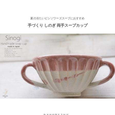
ました♪
2023/3/1
夏の冷たいビシソワーズスープにおすすめ
手づくり しのぎ 両手スープカップ
≪おすすめ≫春の陽気
かわいい桜のお茶碗♪
2023/2/21
≪おすすめ≫お世話になったあの人に…感謝を伝えるおすすめギ
フト♪
2023/2/16
≪新着商品≫ ほんわかかわいい♡椿の器、入荷しました♪
2023/2/13
≪おすすめ≫ お待たせしました！人気のしのぎ湯飲み窯出し入
荷しました♪
大きめの氷を入れて、