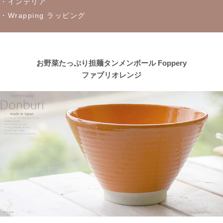
・インテリア
・Wrapping ラッピング
2023/4/13
≪おすすめ≫茶碗にスープ、煮物にも！活躍は無限大
every碗
シリーズ
お野菜たっぷり担麺タンメンボール Foppery
ファブリオレンジ
2023/4/7
≪おすすめ≫自然感じる食卓、今日も美味しくいただきます！大
地の恵みで生きているシリーズ
2023/3/31
≪おすすめ≫ぬくもりカラーでほっこり♪波佐見焼 琥珀シリー
ズ
2023/3/20
≪新着商品≫ 映える食卓
トルコブルーのきれいな器、入荷し