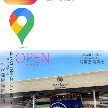
2023/10/12
≪新着商品≫ 波佐見焼のアイテム新入荷しました♪ころころぱす
てるボーダーカップなど
2023/9/21
≪おすすめ≫ もうすぐ新米の季節
つやつやお米が映えるお茶
碗、入荷してます♪
2023/9/7
≪おすすめ≫ 食卓華やぐ✿信楽焼 蓮の葉プレート
2023/8/24
≪おすすめ≫ 満腹ッ☆松助窯 変型どんぶり
2023/8/10