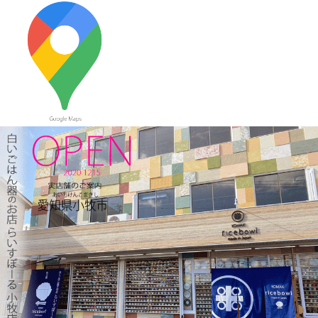
≪おすすめ≫ 七草粥の準備は出来ましたか？お粥に麺類と色々
使える小どんぶりはいかかでしょうか？
2023/12/22
≪おすすめ≫ 少し大きめで使いやすい！カラフルオーバルボー
ル♪
2023/12/15
≪新着商品≫ 波佐見焼のアップル柄とラフランス柄の小さめテ
ィーポット新入荷しました♪数量限定販売中！！
2023/12/1
≪おすすめ≫ 寒～い朝には、具沢山のあったか～いスープを信
楽焼スープカップでいかがでしょうか？
2023/11/16