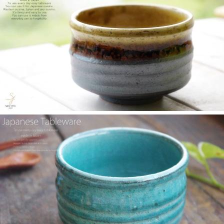
2025/4/16
≪テレビで紹介されました≫ 2025年4月16日～30日 CCNet ケー
ブルテレビ しょぴもる『まちの素敵な歩き方』で 白いごはん器
のお店 らいすぼーる 小牧店が紹介されました。
2025/2/6
≪テレビで紹介されました≫ 2024年2月29日 中京テレビ キャッ
チ！『名鉄小牧線ぶらり旅～味岡駅編～』で 白いごはん器のお
店 らいすぼーる 小牧店が紹介されました。
2025/2/5
らいすぼ～るのYouTube公式チャンネルがスタートしました！ぜ
ひご覧ください。チャンネル登録お願いします♪
2025/2/5
≪テレビで紹介されました≫ 2024年1月21日 大垣ケーブルテレ