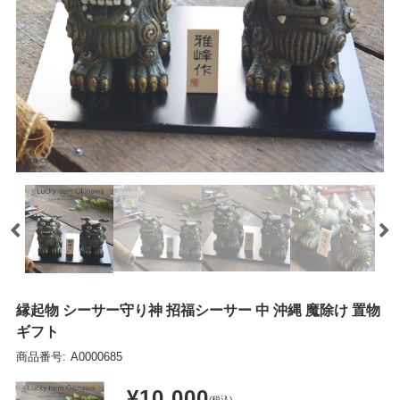
縁起物 シーサー守り神 招福シーサー 中 沖縄 魔除け 置物
ギフト
商品番号:
A0000685
¥10,000
(税込)