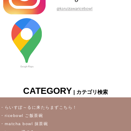
≪新着商品≫ しのぎのアイテム入荷しました♪オーバルサラダト
レー
2023/7/6
≪新着商品≫ 波佐見焼♪かわいい小鉢入荷しました✿
2023/6/22
≪再入荷≫ お待たせしました！リーフになったトルコブルーに
吸い込まれそうなパスタプレート
CATEGORY
| カテゴリ検索
2023/6/16
≪おすすめ≫冷たいドリンクいかがです？松助窯ロックグラス
・らいすぼ～るに来たらまずこちら！
・ricebowl ご飯茶碗
2023/6/7
・matcha bowl 抹茶碗