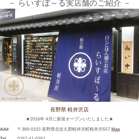
－ らいすぼ～る実店舗のご紹介 －
2024/3/12
≪テレビで紹介されました≫ 2021年7月12日 CBCテレビ まちイ
チ nice to people『春日井市・専門店』巡りで TKOの木本武宏さ
んが白いごはん器のお店 らいすぼーる 春日井店にいらっしゃい
ました。
2024/3/12
≪ラジオで紹介されました≫ 2021年7月8日 CBCラジオ ドラ魂
キング『レポドラ中継』コーナーに 白いごはん器のお店 らいす
ぼーる 小牧店が出演しました。
2024/3/12
長野県 軽井沢店
≪テレビで紹介されました≫ 2021年5月18日 CBCテレビ チャン
★2016年 4月に新規オープンいたしました★
ト！『食卓を彩る豆皿活用術』コーナーに 白いごはん器のお店
らいすぼーる 小牧店が紹介されました。
Add
〒389-0103 長野県北佐久郡軽井沢町軽井沢557
Map
Tel
0267-41-0352