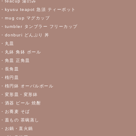
・teacup 湯のみ
これからの季節にぴったりなトルコブルーのお皿が限定入荷しま
した♪お早めにどうぞ！
・kyusu teapot 急須 ティーポット
・mug cup マグカップ
・tumbler タンブラー フリーカップ
2023/5/30
・donburi どんぶり 丼
≪おすすめ≫食卓を彩るかわいい器
リーフになった盛鉢
・丸皿
・丸鉢 角鉢 ボール
2023/5/18
・角皿 正角皿
≪おすすめ≫実は万能！？色々使える抹茶碗
・長角皿
・楕円皿
2023/4/27
・楕円鉢 オーバルボール
・変形皿・変形鉢
≪おすすめ≫ちょこっとがうれしい♪松助窯 ちょこっと豆皿シリ
ーズ
・酒器 ビール 焼酎
・お蕎麦 そば
・蓋もの 茶碗蒸し
2023/4/21
・お鍋・直火鍋
≪窯出し再入荷しました！≫どんなお料理にもぴったり♪