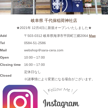
≪おすすめ≫ 冷たい麺がすすりたいっ
松助 蕎麦猪口
岐阜県 千代保稲荷神社店
2023/8/3
★2021年 12月4日に新規オープンいたしました★
≪おすすめ≫ホカホカご飯をもっとおいしく♪土と炎の香り 信楽
焼のご飯茶碗
Add
〒503-0312 岐阜県海津市平田町三郷2064
Map
Tel
0584-51-2586
2023/7/28
Mail
webshop＠sara-cera.com
Open
10:00～17:00
≪再入荷≫窯出し入荷しました♪松助窯 ストレートミニマグカッ
プ ピンクウェーブ釉
Closing time
16:00～17:00
定休日なし
Closed
2023/7/20
※諸事情により変更になる場合がございます。
≪おすすめ≫暑さに負けない
お腹い～っぱい頂きます♪松助
窯 がっつり小丼
2023/7/13