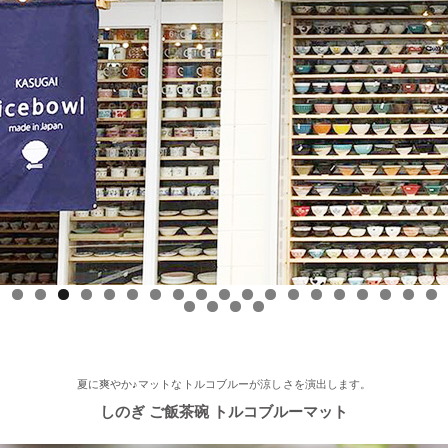
ースONE』 ひとつに特化で差別化！「東海地方の専門店」コー
ナーで白いごはん器のお店 らいすぼーる 春日井店が紹介されま
した！
2025/9/17
≪中日新聞に掲載されました≫ 2025年9月17日 中日新聞朝刊18
面 近郊版 『わが街ぶらり探訪』コーナーにて白いごはん器のお
店 らいすぼーる 小牧店が紹介されました！ 近郊版(犬山、小牧
市、春日井市、豊山町、扶桑町、大口町)の地域の方、ぜひご覧
ください～★
2025/8/17
0
1
2
3
4
5
6
7
8
9
0
1
2
3
≪テレビで紹介されました≫ 2025年8月17日 フジテレビ 『なり
ゆき街道旅』で 白いごはん器のお店 らいすぼーる 軽井沢店が紹
介されました。
夏に爽やか♪マットなトルコブルーが涼しさを演出します。
しのぎ ご飯茶碗 トルコブルーマット
2025/7/23