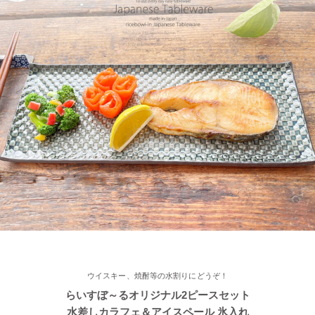
2022/11/22
≪再入荷≫ お待たせしました！窯出し入荷しました♪職人の手で
そ～っとくぼませた変型どんぶり 黒釉ブラック
2022/11/15
≪おすすめ≫ さむ～い朝にあったかスープ♪松助窯 しのぎ 片手
スープカップ
2022/11/12
≪おすすめ≫ あったか鍋をお楽しみください♪とんすい小鉢がつ
いたお鍋セットです。
2022/11/09
ウイスキー、焼酎等の水割りにどうぞ！
≪新着商品≫ たっぷりお父さん湯飲み 南蛮カラー♪そろそろ温か
らいすぼ～るオリジナル2ピースセット
い飲み物が欲しくなりますね！
水差しカラフェ＆アイスペール 氷入れ