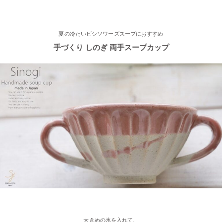
2023/3/1
夏の冷たいビシソワーズスープにおすすめ
手づくり しのぎ 両手スープカップ
≪おすすめ≫春の陽気
かわいい桜のお茶碗♪
2023/2/21
≪おすすめ≫お世話になったあの人に…感謝を伝えるおすすめギ
フト♪
2023/2/16
≪新着商品≫ ほんわかかわいい♡椿の器、入荷しました♪
2023/2/13
≪おすすめ≫ お待たせしました！人気のしのぎ湯飲み窯出し入
荷しました♪
大きめの氷を入れて、