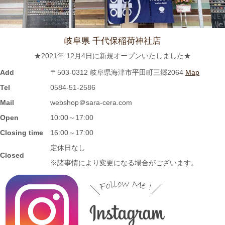
≪おすすめ≫ 冷たい麺がすすりたいっ
松助 蕎麦猪口
岐阜県 千代保稲荷神社店
2023/8/3
★2021年 12月4日に新規オープンいたしました★
≪おすすめ≫ホカホカご飯をもっとおいしく♪土と炎の香り 信楽
焼のご飯茶碗
Add
〒503-0312 岐阜県海津市平田町三郷2064
Map
Tel
0584-51-2586
2023/7/28
Mail
webshop＠sara-cera.com
Open
10:00～17:00
≪再入荷≫窯出し入荷しました♪松助窯 ストレートミニマグカッ
プ ピンクウェーブ釉
Closing time
16:00～17:00
定休日なし
Closed
2023/7/20
※諸事情により変更になる場合がございます。
≪おすすめ≫暑さに負けない
お腹い～っぱい頂きます♪松助
窯 がっつり小丼
2023/7/13