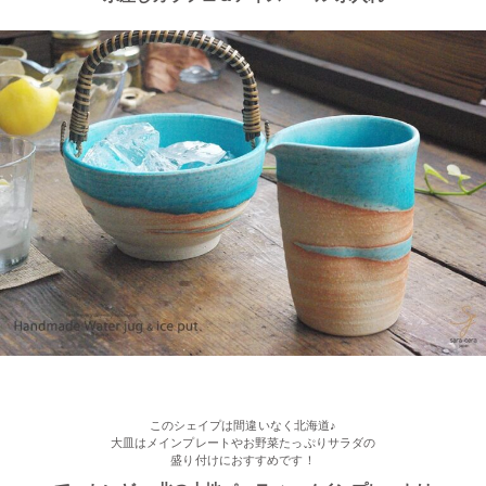
2022/11/09
≪人気商品≫ 焼き魚がおいしい季節ですね♪長角皿はぴったりの
アイテムです！
2022/11/09
≪おすすめ≫ お料理メニューを選ばない すごい和食器セット
光沢ある真っ黒な和モダン食器 ポカポカ春さくらの舞桜 24ピー
ス家族セット
このシェイプは間違いなく北海道♪
大皿はメインプレートやお野菜たっぷりサラダの
盛り付けにおすすめです！