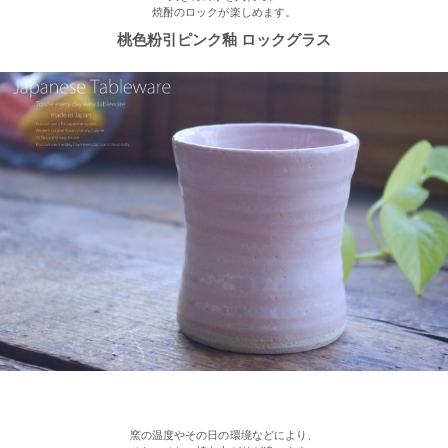
焼酎のロックが楽しめます。
桃色粉引ピンク釉 ロックグラス
2023/2/03
≪新着商品≫ あったか手作りご飯茶碗・湯飲み、入荷しました♪
2023/1/16
≪おすすめ≫ お好み具材の恵方巻♪大きいお皿を囲んで手作りを
楽しみませんか？
2022/12/28
≪再入荷≫ プレゼントにもおすすめ♪ぽってり一珍和花 ご飯茶碗
2022/12/22
≪おすすめ≫ もうすぐお正月！みんなで囲む贅沢おかず♪信楽
焼 山芋の葉パーティープレート
窯の温度やその日の環境などにより、