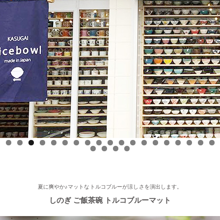
ースONE』 ひとつに特化で差別化！「東海地方の専門店」コー
ナーで白いごはん器のお店 らいすぼーる 春日井店が紹介されま
した！
2025/9/17
≪中日新聞に掲載されました≫ 2025年9月17日 中日新聞朝刊18
面 近郊版 『わが街ぶらり探訪』コーナーにて白いごはん器のお
店 らいすぼーる 小牧店が紹介されました！ 近郊版(犬山、小牧
市、春日井市、豊山町、扶桑町、大口町)の地域の方、ぜひご覧
ください～★
2025/8/17
0
1
2
3
4
5
6
7
8
9
0
1
2
3
≪テレビで紹介されました≫ 2025年8月17日 フジテレビ 『なり
ゆき街道旅』で 白いごはん器のお店 らいすぼーる 軽井沢店が紹
介されました。
夏に爽やか♪マットなトルコブルーが涼しさを演出します。
しのぎ ご飯茶碗 トルコブルーマット
2025/7/23