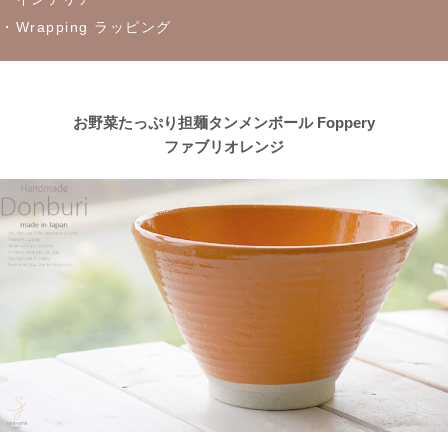
・Wrapping ラッピング
2023/4/13
≪おすすめ≫茶碗にスープ、煮物にも！活躍は無限大
every碗
シリーズ
お野菜たっぷり担麺タンメンボール Foppery
ファブリオレンジ
2023/4/7
≪おすすめ≫自然感じる食卓、今日も美味しくいただきます！大
地の恵みで生きているシリーズ
2023/3/31
≪おすすめ≫ぬくもりカラーでほっこり♪波佐見焼 琥珀シリー
ズ
2023/3/20
≪新着商品≫ 映える食卓
トルコブルーのきれいな器、入荷し
ました♪