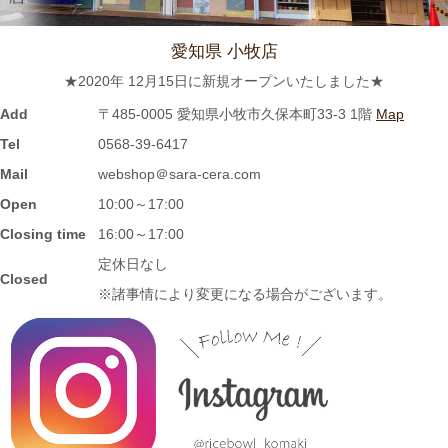
≪新着商品≫ 波佐見焼のラフランスとりんごのマグカップ新入
荷しました♪先行販売中！！
愛知県 小牧店
★2020年 12月15日に新規オープンいたしました★
2023/11/1
Add
〒485-0005 愛知県小牧市久保本町33-3 1階
Map
≪再入荷≫窯出し入荷しました♪松助窯 お野菜たっぷり担麺 タン
Tel
0568-39-6417
メン ボール
Mail
webshop＠sara-cera.com
Open
10:00～17:00
2023/10/25
Closing time
16:00～17:00
≪新着商品≫ 波佐見焼の可愛いフルーツ柄平鉢新入荷しました♪
定休日なし
Closed
先行販売中！！
※諸事情により変更になる場合がございます。
2023/10/23
≪おすすめ≫ あったか～いお茶にどうぞ！しのぎの湯飲み再入
荷しました♪焼きたてホヤホヤです★