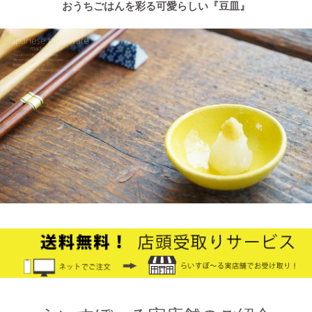
した。
おうちごはんを彩る可愛らしい『豆皿』
2025/2/4
≪テレビで紹介されました≫ 2021年9月5日 中京テレビ キャッ
チ！『金額当て中継 コレいくらでSHOW！』生放送のコーナー
で 白いごはん器のお店 らいすぼーる 小牧店が出演しました。
2024/12/4
オフィシャルショップがリニューアルしました！お客様により快
適にお買い物をお楽しみいただけるよう、表示速度などを改善し
ました。みなさまのご利用をお待ちしております。
2024/10/26
≪第1弾 公式Youtubeチャンネル お買い物モニターアンバサダー
大募集☆≫ 詳しくはらいすぼ～るインスタグラムをチェッ
ク！！