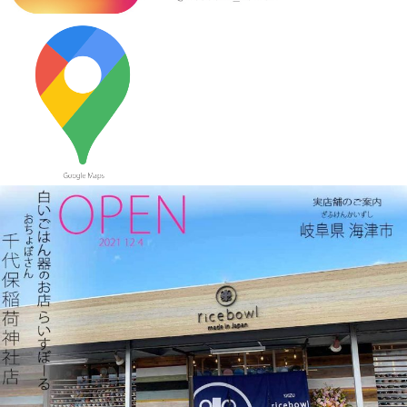
2023/10/12
≪新着商品≫ 波佐見焼のアイテム新入荷しました♪ころころぱす
てるボーダーカップなど
2023/9/21
≪おすすめ≫ もうすぐ新米の季節
つやつやお米が映えるお茶
碗、入荷してます♪
2023/9/7
≪おすすめ≫ 食卓華やぐ✿信楽焼 蓮の葉プレート
2023/8/24
≪おすすめ≫ 満腹ッ☆松助窯 変型どんぶり
2023/8/10