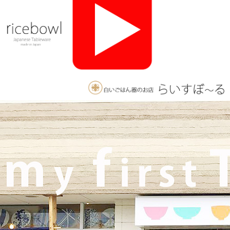
ざいます。軽井沢店2026年オープンしました！新商品をたくさ
んご用意しております。みなさまのご来店をお待ちしております
♪
2025/11/26
≪おすすめ≫ 釉薬のグラデーションが美しい、手づくりの抹茶
碗。実店舗でも手にとっていただけます♪海外発送も承っており
ます！
2025/10/26
≪軽井沢店営業のお知らせ≫ いつもご覧いただきありがとうご
ざいます。軽井沢店2026年はGW頃オープンとなります！ご期待
くださいませ！！ 2025年は11月3日（火）
までの営業となり
ます。
2025/9/26
≪テレビで紹介されました≫ 2025年9月26日 東海テレビ 『ニュ