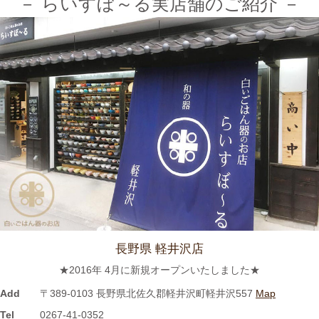
－ らいすぼ～る実店舗のご紹介 －
2024/3/12
≪テレビで紹介されました≫ 2021年7月12日 CBCテレビ まちイ
チ nice to people『春日井市・専門店』巡りで TKOの木本武宏さ
んが白いごはん器のお店 らいすぼーる 春日井店にいらっしゃい
ました。
2024/3/12
≪ラジオで紹介されました≫ 2021年7月8日 CBCラジオ ドラ魂
キング『レポドラ中継』コーナーに 白いごはん器のお店 らいす
ぼーる 小牧店が出演しました。
2024/3/12
長野県 軽井沢店
≪テレビで紹介されました≫ 2021年5月18日 CBCテレビ チャン
★2016年 4月に新規オープンいたしました★
ト！『食卓を彩る豆皿活用術』コーナーに 白いごはん器のお店
らいすぼーる 小牧店が紹介されました。
Add
〒389-0103 長野県北佐久郡軽井沢町軽井沢557
Map
Tel
0267-41-0352