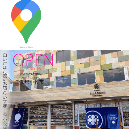
≪おすすめ≫ 七草粥の準備は出来ましたか？お粥に麺類と色々
使える小どんぶりはいかかでしょうか？
2023/12/22
≪おすすめ≫ 少し大きめで使いやすい！カラフルオーバルボー
ル♪
2023/12/15
≪新着商品≫ 波佐見焼のアップル柄とラフランス柄の小さめテ
ィーポット新入荷しました♪数量限定販売中！！
2023/12/1
≪おすすめ≫ 寒～い朝には、具沢山のあったか～いスープを信
楽焼スープカップでいかがでしょうか？
2023/11/16