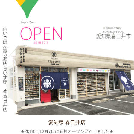
2024/3/12
≪マガジンで掲載されました≫ 流行発信MOOK おでかけ春日井
守山小牧2019-2020 2019年4月号に 白いごはん器のお店 らいす
ぼーる 春日井店が掲載されました。
2024/3/12
≪テレビで紹介されました≫ 2019年5月18日 、東海テレビ ぐっ
さん家！『ぐっさん！オレンジと行く春日井Jeep旅！』で 山口
智充さんが白いごはん器のお店 らいすぼーる 春日井店にいらっ
しゃいました。
2024/2/22
≪おすすめ≫今日は猫の日！猫好きにはたまらないおすすめご飯
茶碗いかがでしょうか？
愛知県 春日井店
2024/2/9
★2018年 12月7日に新規オープンいたしました★