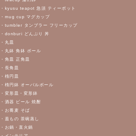
これからの季節にぴったりなトルコブルーのお皿が限定入荷しま
した♪お早めにどうぞ！
・kyusu teapot 急須 ティーポット
・mug cup マグカップ
・tumbler タンブラー フリーカップ
2023/5/30
・donburi どんぶり 丼
≪おすすめ≫食卓を彩るかわいい器
リーフになった盛鉢
・丸皿
・丸鉢 角鉢 ボール
2023/5/18
・角皿 正角皿
≪おすすめ≫実は万能！？色々使える抹茶碗
・長角皿
・楕円皿
2023/4/27
・楕円鉢 オーバルボール
・変形皿・変形鉢
≪おすすめ≫ちょこっとがうれしい♪松助窯 ちょこっと豆皿シリ
ーズ
・酒器 ビール 焼酎
・お蕎麦 そば
・蓋もの 茶碗蒸し
2023/4/21
・お鍋・直火鍋
≪窯出し再入荷しました！≫どんなお料理にもぴったり♪
・インテリア