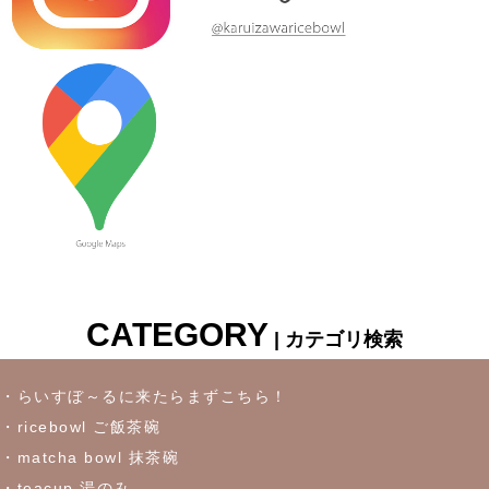
≪新着商品≫ しのぎのアイテム入荷しました♪オーバルサラダト
レー
2023/7/6
≪新着商品≫ 波佐見焼♪かわいい小鉢入荷しました✿
2023/6/22
≪再入荷≫ お待たせしました！リーフになったトルコブルーに
吸い込まれそうなパスタプレート
CATEGORY
| カテゴリ検索
2023/6/16
≪おすすめ≫冷たいドリンクいかがです？松助窯ロックグラス
・らいすぼ～るに来たらまずこちら！
・ricebowl ご飯茶碗
2023/6/7
・matcha bowl 抹茶碗
・teacup 湯のみ