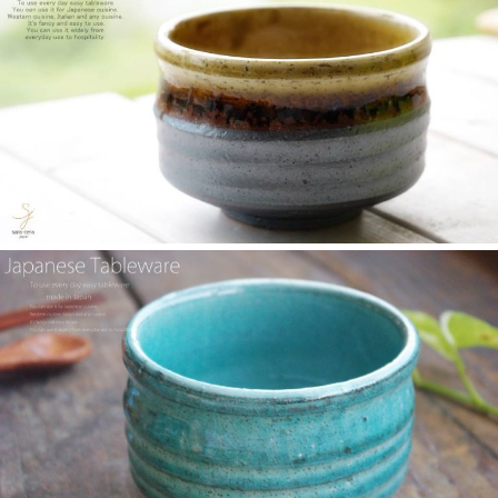
≪テレビで紹介されました≫ 2025年4月16日～30日 CCNet ケー
ブルテレビ しょぴもる『まちの素敵な歩き方』で 白いごはん器
のお店 らいすぼーる 小牧店が紹介されました。
2025/2/6
≪テレビで紹介されました≫ 2024年2月29日 中京テレビ キャッ
チ！『名鉄小牧線ぶらり旅～味岡駅編～』で 白いごはん器のお
店 らいすぼーる 小牧店が紹介されました。
2025/2/5
らいすぼ～るのYouTube公式チャンネルがスタートしました！ぜ
ひご覧ください。チャンネル登録お願いします♪
2025/2/5
≪テレビで紹介されました≫ 2024年1月21日 大垣ケーブルテレ
ビ『里見まさとのご町内探訪 おちょぼさんの参道をぶらぶら歩