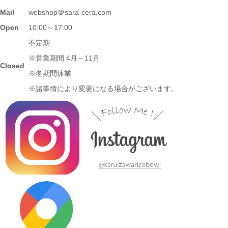
2024/3/12
Mail
webshop＠sara-cera.com
≪マガジンで掲載されました≫ 名鉄グループエリア 魅力発見マ
Open
10:00～17:00
ガジンWind 2021年3月号「田縣神社前駅」に 白いごはん器のお
不定期
店 らいすぼーる 小牧店が掲載されました。
※営業期間 4月～11月
Closed
※冬期間休業
2024/3/12
※諸事情により変更になる場合がございます。
≪テレビで紹介されました≫ 2020年11月6日 中京テレビ ぐっと
『お米特集』コーナーで MAG!C☆PRINCEの平野泰新さんが白
いごはん器のお店 らいすぼーる 春日井店にいらっしゃいまし
た。
2024/3/12
≪テレビで紹介されました≫ 2019年10月14日 、メ～テレ ドデ
スカ！ハピスタ『美味しく見える!?器の選び方』コーナーで 白い
ごはん器のお店 らいすぼーる 春日井店が紹介されました。