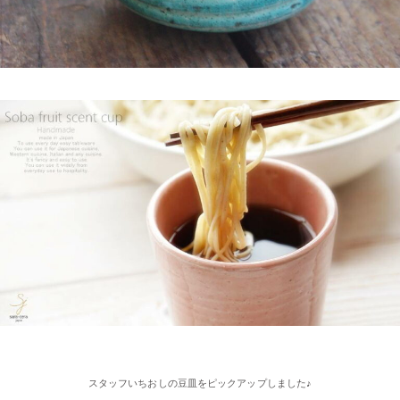
くふれあい散歩』で 白いごはん器のお店 らいすぼーる 千代保稲
荷神社店が紹介されました。
2025/2/4
≪おすすめ≫ちょこっとがうれしい♪何個あっても便利な手づく
り豆皿
2025/2/4
≪第2弾 公式Youtubeチャンネル お買い物モニターアンバサダー
大募集☆≫ 詳しくはらいすぼ～るインスタグラムをチェッ
ク！！
2025/2/4
≪テレビで紹介されました≫ 2021年11月1日 東海テレビ スイッ
チ！『笑う門には福来る』コーナーで 矢野･兵動の兵動大樹さん
スタッフいちおしの豆皿をピックアップしました♪
が白いごはん器のお店 らいすぼーる 春日井店にいらっしゃいま