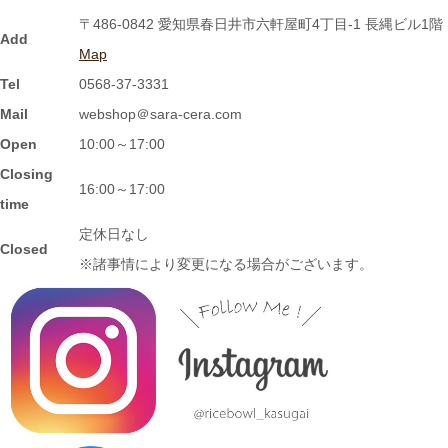
≪おすすめ≫ ホントに小さな豆皿！食後の一口デザート、ナッ
〒486-0842 愛知県春日井市六軒屋町4丁目-1 長縄ビル1階
ツを入れたり、薬味皿としてもGOOD★
Add
Map
Tel
0568-37-3331
2024/2/2
Mail
webshop＠sara-cera.com
≪おすすめ≫ 信楽焼のモザイクプレート数量限定販売！
Open
10:00～17:00
Closing
2024/1/15
16:00～17:00
time
≪おすすめ≫ 信楽焼のコーヒーカップでほっと一息しません
定休日なし
か？
Closed
※諸事情により変更になる場合がございます。
2024/1/12
≪おすすめ≫ お正月の暴飲暴食。。。ワンプレートで彩りよく
バランスの良い食事を♪
2024/1/3