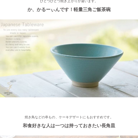
ひとつひとつ焼き上がりが違います。
2022/12/15
か、かるーぃんです！軽量三角ご飯茶碗
≪おすすめ≫ おうちでカフェ気分♪手作りクープボウル
2022/12/2
≪おすすめ≫ 美味しいおかずと一緒にパクり♪土鍋で炊いたツヤ
ツヤごはん！
2022/11/29
≪おすすめ≫ 小鉢を並べてちょこっと豪華に♪ コロンとかわい
い木ノ葉の小鉢
2022/11/25
≪おすすめ≫ 手作りのあたたかさ♪職人の手でそ〜っとくぼませ
焼き鳥などの串もの、ケーキデザートにもおすすめです。
たマグカップ
和食好きな人は一つは持っておきたい長角皿