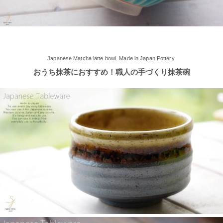
れました！
2025/5/2
≪軽井沢店2025年オープンしました！≫ 今シーズンオープンし
Japanese Matcha latte bowl. Made in Japan Pottery.
ました！新商品もたくさんご用意しております♪ みなさまのご来
おうち抹茶におすすめ！職人の手づくり抹茶碗
店、お待ちしております。
2025/4/16
≪テレビで紹介されました≫ 2025年4月16日～30日 CCNet ケー
ブルテレビ しょぴもる『まちの素敵な歩き方』で 白いごはん器
のお店 らいすぼーる 小牧店が紹介されました。
2025/2/6
≪テレビで紹介されました≫ 2024年2月29日 中京テレビ キャッ
チ！『名鉄小牧線ぶらり旅～味岡駅編～』で 白いごはん器のお
店 らいすぼーる 小牧店が紹介されました。