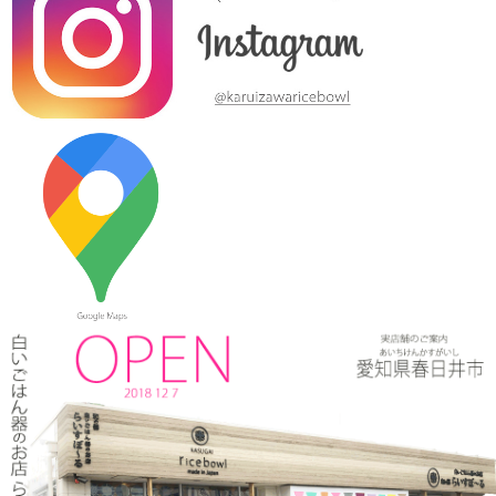
た。
2024/3/12
≪テレビで紹介されました≫ 2019年10月14日 、メ～テレ ドデ
スカ！ハピスタ『美味しく見える!?器の選び方』コーナーで 白い
ごはん器のお店 らいすぼーる 春日井店が紹介されました。
2024/3/12
≪マガジンで掲載されました≫ 流行発信MOOK おでかけ春日井
守山小牧2019-2020 2019年4月号に 白いごはん器のお店 らいす
ぼーる 春日井店が掲載されました。
2024/3/12
≪テレビで紹介されました≫ 2019年5月18日 、東海テレビ ぐっ
さん家！『ぐっさん！オレンジと行く春日井Jeep旅！』で 山口
智充さんが白いごはん器のお店 らいすぼーる 春日井店にいらっ