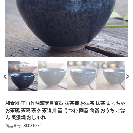
和食器 正山作油滴天目京型 抹茶碗 お抹茶 抹茶 まっちゃ
お茶碗 茶碗 茶器 茶道具 器 うつわ 陶器 食器 おうち ごは
ん 美濃焼 おしゃれ
商品番号:
S0031002