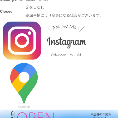
≪新着商品≫ 波佐見焼の可愛いフルーツ柄平鉢新入荷しました♪
定休日なし
Closed
先行販売中！！
※諸事情により変更になる場合がございます。
2023/10/23
≪おすすめ≫ あったか～いお茶にどうぞ！しのぎの湯飲み再入
荷しました♪焼きたてホヤホヤです★
2023/10/12
≪新着商品≫ 波佐見焼のアイテム新入荷しました♪ころころぱす
てるボーダーカップなど
2023/9/21
≪おすすめ≫ もうすぐ新米の季節
つやつやお米が映えるお茶
碗、入荷してます♪