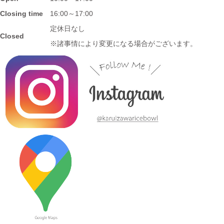
≪再入荷≫窯出し入荷しました♪松助窯 ストレートミニマグカッ
プ ピンクウェーブ釉
Closing time
16:00～17:00
定休日なし
Closed
2023/7/20
※諸事情により変更になる場合がございます。
≪おすすめ≫暑さに負けない
お腹い～っぱい頂きます♪松助
窯 がっつり小丼
2023/7/13
≪新着商品≫ しのぎのアイテム入荷しました♪オーバルサラダト
レー
2023/7/6
≪新着商品≫ 波佐見焼♪かわいい小鉢入荷しました✿
2023/6/22
≪再入荷≫ お待たせしました！リーフになったトルコブルーに