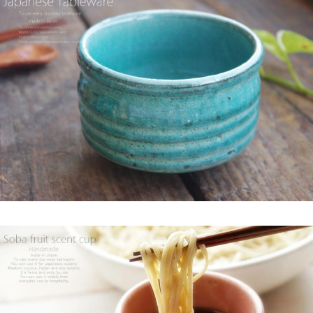
2025/2/5
らいすぼ～るのYouTube公式チャンネルがスタートしました！ぜ
ひご覧ください。チャンネル登録お願いします♪
2025/2/5
≪テレビで紹介されました≫ 2024年1月21日 大垣ケーブルテレ
ビ『里見まさとのご町内探訪 おちょぼさんの参道をぶらぶら歩
くふれあい散歩』で 白いごはん器のお店 らいすぼーる 千代保稲
荷神社店が紹介されました。
2025/2/4
≪おすすめ≫ちょこっとがうれしい♪何個あっても便利な手づく
り豆皿
2025/2/4