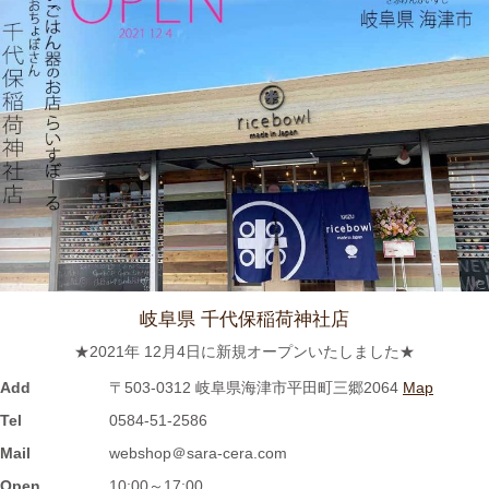
2023/9/7
≪おすすめ≫ 食卓華やぐ✿信楽焼 蓮の葉プレート
2023/8/24
≪おすすめ≫ 満腹ッ☆松助窯 変型どんぶり
2023/8/10
≪おすすめ≫ 冷たい麺がすすりたいっ
松助 蕎麦猪口
岐阜県 千代保稲荷神社店
2023/8/3
★2021年 12月4日に新規オープンいたしました★
≪おすすめ≫ホカホカご飯をもっとおいしく♪土と炎の香り 信楽
焼のご飯茶碗
Add
〒503-0312 岐阜県海津市平田町三郷2064
Map
Tel
0584-51-2586
2023/7/28
Mail
webshop＠sara-cera.com
Open
10:00～17:00