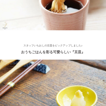
≪第2弾 公式Youtubeチャンネル お買い物モニターアンバサダー
大募集☆≫ 詳しくはらいすぼ～るインスタグラムをチェッ
ク！！
2025/2/4
≪テレビで紹介されました≫ 2021年11月1日 東海テレビ スイッ
チ！『笑う門には福来る』コーナーで 矢野･兵動の兵動大樹さん
スタッフいちおしの豆皿をピックアップしました♪
が白いごはん器のお店 らいすぼーる 春日井店にいらっしゃいま
した。
おうちごはんを彩る可愛らしい『豆皿』
2025/2/4
≪テレビで紹介されました≫ 2021年9月5日 中京テレビ キャッ
チ！『金額当て中継 コレいくらでSHOW！』生放送のコーナー
で 白いごはん器のお店 らいすぼーる 小牧店が出演しました。
2024/12/4