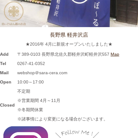
キング『レポドラ中継』コーナーに 白いごはん器のお店 らいす
ぼーる 小牧店が出演しました。
2024/3/12
長野県 軽井沢店
≪テレビで紹介されました≫ 2021年5月18日 CBCテレビ チャン
★2016年 4月に新規オープンいたしました★
ト！『食卓を彩る豆皿活用術』コーナーに 白いごはん器のお店
らいすぼーる 小牧店が紹介されました。
Add
〒389-0103 長野県北佐久郡軽井沢町軽井沢557
Map
Tel
0267-41-0352
2024/3/12
Mail
webshop＠sara-cera.com
≪マガジンで掲載されました≫ 名鉄グループエリア 魅力発見マ
Open
10:00～17:00
ガジンWind 2021年3月号「田縣神社前駅」に 白いごはん器のお
不定期
店 らいすぼーる 小牧店が掲載されました。
※営業期間 4月～11月
Closed
※冬期間休業
2024/3/12
※諸事情により変更になる場合がございます。
≪テレビで紹介されました≫ 2020年11月6日 中京テレビ ぐっと
『お米特集』コーナーで MAG!C☆PRINCEの平野泰新さんが白
いごはん器のお店 らいすぼーる 春日井店にいらっしゃいまし