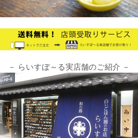
オフィシャルショップがリニューアルしました！お客様により快
適にお買い物をお楽しみいただけるよう、表示速度などを改善し
ました。みなさまのご利用をお待ちしております。
2024/10/26
≪第1弾 公式Youtubeチャンネル お買い物モニターアンバサダー
大募集☆≫ 詳しくはらいすぼ～るインスタグラムをチェッ
ク！！
－ らいすぼ～る実店舗のご紹介 －
2024/3/12
≪テレビで紹介されました≫ 2021年7月12日 CBCテレビ まちイ
チ nice to people『春日井市・専門店』巡りで TKOの木本武宏さ
んが白いごはん器のお店 らいすぼーる 春日井店にいらっしゃい
ました。
2024/3/12
≪ラジオで紹介されました≫ 2021年7月8日 CBCラジオ ドラ魂