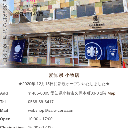
≪新着商品≫ 波佐見焼のアップル柄とラフランス柄の小さめテ
ィーポット新入荷しました♪数量限定販売中！！
2023/12/1
≪おすすめ≫ 寒～い朝には、具沢山のあったか～いスープを信
楽焼スープカップでいかがでしょうか？
2023/11/16
≪新着商品≫ 波佐見焼のラフランスとりんごのマグカップ新入
荷しました♪先行販売中！！
愛知県 小牧店
★2020年 12月15日に新規オープンいたしました★
2023/11/1
Add
〒485-0005 愛知県小牧市久保本町33-3 1階
Map
≪再入荷≫窯出し入荷しました♪松助窯 お野菜たっぷり担麺 タン
Tel
0568-39-6417
メン ボール
Mail
webshop＠sara-cera.com
Open
10:00～17:00
2023/10/25
Closing time
16:00～17:00