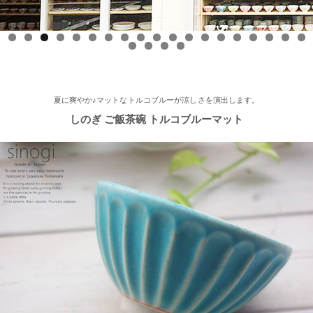
ください～★
2025/8/17
0
1
2
3
4
5
6
7
8
9
0
1
2
3
≪テレビで紹介されました≫ 2025年8月17日 フジテレビ 『なり
ゆき街道旅』で 白いごはん器のお店 らいすぼーる 軽井沢店が紹
介されました。
夏に爽やか♪マットなトルコブルーが涼しさを演出します。
しのぎ ご飯茶碗 トルコブルーマット
2025/7/23
≪軽井沢店オープンしております！≫ 今シーズンも元気に営業
中！実店舗でしか取り扱ってない商品たくさんご用意しておりま
す♪ みなさまのご来店、お待ちしております。
2025/5/9
≪らいすぼ～るのお皿がパッケージに使用されました！≫ 5月7
日（水）に発売『よしもとカレー 北海道こしみず 三種のじゃが
いも編』レトルトカレーのパッケージに、当店のオリジナル商品
【でっかいどー 北の大地パーティーメインプレート】が使用さ