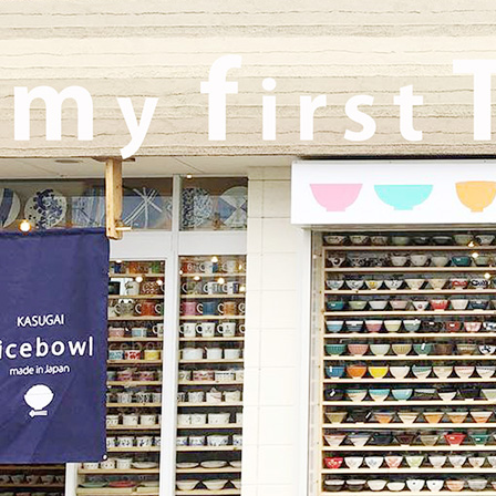
2025/10/26
≪軽井沢店営業のお知らせ≫ いつもご覧いただきありがとうご
ざいます。軽井沢店2026年はGW頃オープンとなります！ご期待
くださいませ！！ 2025年は11月3日（火）
までの営業となり
ます。
2025/9/26
≪テレビで紹介されました≫ 2025年9月26日 東海テレビ 『ニュ
ースONE』 ひとつに特化で差別化！「東海地方の専門店」コー
ナーで白いごはん器のお店 らいすぼーる 春日井店が紹介されま
した！
2025/9/17
≪中日新聞に掲載されました≫ 2025年9月17日 中日新聞朝刊18
面 近郊版 『わが街ぶらり探訪』コーナーにて白いごはん器のお
店 らいすぼーる 小牧店が紹介されました！ 近郊版(犬山、小牧
市、春日井市、豊山町、扶桑町、大口町)の地域の方、ぜひご覧