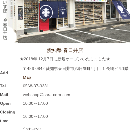
しゃいました。
2024/2/22
≪おすすめ≫今日は猫の日！猫好きにはたまらないおすすめご飯
茶碗いかがでしょうか？
愛知県 春日井店
2024/2/9
★2018年 12月7日に新規オープンいたしました★
≪おすすめ≫ ホントに小さな豆皿！食後の一口デザート、ナッ
〒486-0842 愛知県春日井市六軒屋町4丁目-1 長縄ビル1階
ツを入れたり、薬味皿としてもGOOD★
Add
Map
Tel
0568-37-3331
2024/2/2
Mail
webshop＠sara-cera.com
≪おすすめ≫ 信楽焼のモザイクプレート数量限定販売！
Open
10:00～17:00
Closing
2024/1/15
16:00～17:00
time
≪おすすめ≫ 信楽焼のコーヒーカップでほっと一息しません
定休日なし