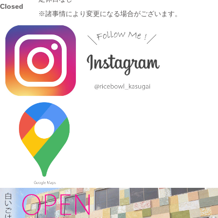
か？
Closed
※諸事情により変更になる場合がございます。
2024/1/12
≪おすすめ≫ お正月の暴飲暴食。。。ワンプレートで彩りよく
バランスの良い食事を♪
2024/1/3
≪おすすめ≫ 七草粥の準備は出来ましたか？お粥に麺類と色々
使える小どんぶりはいかかでしょうか？
2023/12/22
≪おすすめ≫ 少し大きめで使いやすい！カラフルオーバルボー
ル♪
2023/12/15