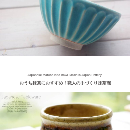
2025/5/9
≪らいすぼ～るのお皿がパッケージに使用されました！≫ 5月7
日（水）に発売『よしもとカレー 北海道こしみず 三種のじゃが
いも編』レトルトカレーのパッケージに、当店のオリジナル商品
【でっかいどー 北の大地パーティーメインプレート】が使用さ
れました！
2025/5/2
≪軽井沢店2025年オープンしました！≫ 今シーズンオープンし
Japanese Matcha latte bowl. Made in Japan Pottery.
ました！新商品もたくさんご用意しております♪ みなさまのご来
おうち抹茶におすすめ！職人の手づくり抹茶碗
店、お待ちしております。
2025/4/16
≪テレビで紹介されました≫ 2025年4月16日～30日 CCNet ケー
ブルテレビ しょぴもる『まちの素敵な歩き方』で 白いごはん器
のお店 らいすぼーる 小牧店が紹介されました。