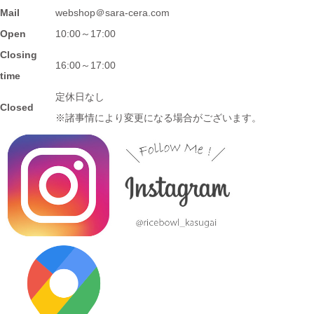
Mail
webshop＠sara-cera.com
≪おすすめ≫ 信楽焼のモザイクプレート数量限定販売！
Open
10:00～17:00
Closing
2024/1/15
16:00～17:00
time
≪おすすめ≫ 信楽焼のコーヒーカップでほっと一息しません
定休日なし
か？
Closed
※諸事情により変更になる場合がございます。
2024/1/12
≪おすすめ≫ お正月の暴飲暴食。。。ワンプレートで彩りよく
バランスの良い食事を♪
2024/1/3
≪おすすめ≫ 七草粥の準備は出来ましたか？お粥に麺類と色々
使える小どんぶりはいかかでしょうか？
2023/12/22