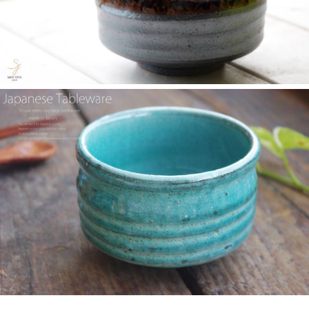
2025/2/6
≪テレビで紹介されました≫ 2024年2月29日 中京テレビ キャッ
チ！『名鉄小牧線ぶらり旅～味岡駅編～』で 白いごはん器のお
店 らいすぼーる 小牧店が紹介されました。
2025/2/5
らいすぼ～るのYouTube公式チャンネルがスタートしました！ぜ
ひご覧ください。チャンネル登録お願いします♪
2025/2/5
≪テレビで紹介されました≫ 2024年1月21日 大垣ケーブルテレ
ビ『里見まさとのご町内探訪 おちょぼさんの参道をぶらぶら歩
くふれあい散歩』で 白いごはん器のお店 らいすぼーる 千代保稲
荷神社店が紹介されました。