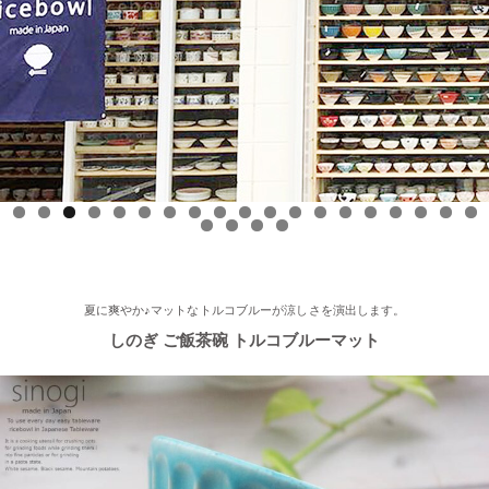
2025/9/17
≪中日新聞に掲載されました≫ 2025年9月17日 中日新聞朝刊18
面 近郊版 『わが街ぶらり探訪』コーナーにて白いごはん器のお
店 らいすぼーる 小牧店が紹介されました！ 近郊版(犬山、小牧
市、春日井市、豊山町、扶桑町、大口町)の地域の方、ぜひご覧
ください～★
2025/8/17
0
1
2
3
4
5
6
7
8
9
0
1
2
3
≪テレビで紹介されました≫ 2025年8月17日 フジテレビ 『なり
ゆき街道旅』で 白いごはん器のお店 らいすぼーる 軽井沢店が紹
介されました。
夏に爽やか♪マットなトルコブルーが涼しさを演出します。
しのぎ ご飯茶碗 トルコブルーマット
2025/7/23
≪軽井沢店オープンしております！≫ 今シーズンも元気に営業
中！実店舗でしか取り扱ってない商品たくさんご用意しておりま
す♪ みなさまのご来店、お待ちしております。