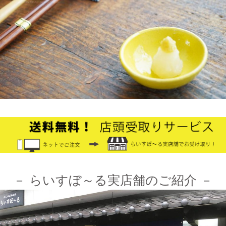
≪テレビで紹介されました≫ 2021年9月5日 中京テレビ キャッ
チ！『金額当て中継 コレいくらでSHOW！』生放送のコーナー
で 白いごはん器のお店 らいすぼーる 小牧店が出演しました。
2024/12/4
オフィシャルショップがリニューアルしました！お客様により快
適にお買い物をお楽しみいただけるよう、表示速度などを改善し
ました。みなさまのご利用をお待ちしております。
2024/10/26
≪第1弾 公式Youtubeチャンネル お買い物モニターアンバサダー
大募集☆≫ 詳しくはらいすぼ～るインスタグラムをチェッ
ク！！
－ らいすぼ～る実店舗のご紹介 －
2024/3/12
≪テレビで紹介されました≫ 2021年7月12日 CBCテレビ まちイ
チ nice to people『春日井市・専門店』巡りで TKOの木本武宏さ