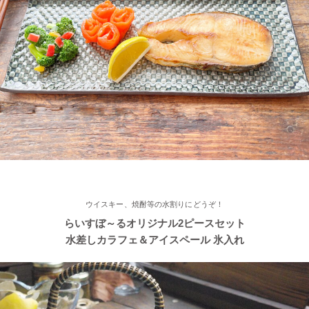
2022/11/15
≪おすすめ≫ さむ～い朝にあったかスープ♪松助窯 しのぎ 片手
スープカップ
2022/11/12
≪おすすめ≫ あったか鍋をお楽しみください♪とんすい小鉢がつ
いたお鍋セットです。
2022/11/09
ウイスキー、焼酎等の水割りにどうぞ！
≪新着商品≫ たっぷりお父さん湯飲み 南蛮カラー♪そろそろ温か
らいすぼ～るオリジナル2ピースセット
い飲み物が欲しくなりますね！
水差しカラフェ＆アイスペール 氷入れ
2022/11/09
≪人気商品≫ 焼き魚がおいしい季節ですね♪長角皿はぴったりの
アイテムです！