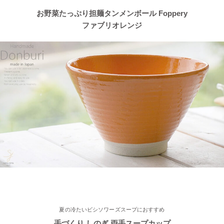
お野菜たっぷり担麺タンメンボール Foppery
ファブリオレンジ
2023/4/7
≪おすすめ≫自然感じる食卓、今日も美味しくいただきます！大
地の恵みで生きているシリーズ
2023/3/31
≪おすすめ≫ぬくもりカラーでほっこり♪波佐見焼 琥珀シリー
ズ
2023/3/20
≪新着商品≫ 映える食卓
トルコブルーのきれいな器、入荷し
ました♪
2023/3/1
夏の冷たいビシソワーズスープにおすすめ
手づくり しのぎ 両手スープカップ
≪おすすめ≫春の陽気
かわいい桜のお茶碗♪