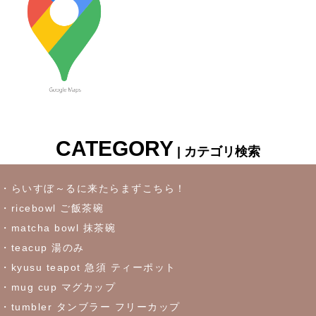
2023/7/6
≪新着商品≫ 波佐見焼♪かわいい小鉢入荷しました✿
2023/6/22
≪再入荷≫ お待たせしました！リーフになったトルコブルーに
吸い込まれそうなパスタプレート
CATEGORY
| カテゴリ検索
2023/6/16
≪おすすめ≫冷たいドリンクいかがです？松助窯ロックグラス
・らいすぼ～るに来たらまずこちら！
・ricebowl ご飯茶碗
2023/6/7
・matcha bowl 抹茶碗
・teacup 湯のみ
これからの季節にぴったりなトルコブルーのお皿が限定入荷しま
した♪お早めにどうぞ！
・kyusu teapot 急須 ティーポット
・mug cup マグカップ
・tumbler タンブラー フリーカップ
2023/5/30