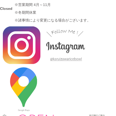
※営業期間 4月～11月
Closed
※冬期間休業
2024/3/12
※諸事情により変更になる場合がございます。
≪テレビで紹介されました≫ 2020年11月6日 中京テレビ ぐっと
『お米特集』コーナーで MAG!C☆PRINCEの平野泰新さんが白
いごはん器のお店 らいすぼーる 春日井店にいらっしゃいまし
た。
2024/3/12
≪テレビで紹介されました≫ 2019年10月14日 、メ～テレ ドデ
スカ！ハピスタ『美味しく見える!?器の選び方』コーナーで 白い
ごはん器のお店 らいすぼーる 春日井店が紹介されました。
2024/3/12
≪マガジンで掲載されました≫ 流行発信MOOK おでかけ春日井
守山小牧2019-2020 2019年4月号に 白いごはん器のお店 らいす
ぼーる 春日井店が掲載されました。