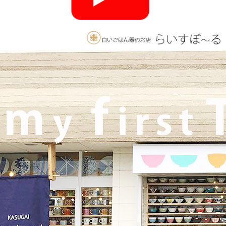
2025/11/26
≪おすすめ≫ 釉薬のグラデーションが美しい、手づくりの抹茶
碗。実店舗でも手にとっていただけます♪海外発送も承っており
ます！
2025/10/26
≪軽井沢店営業のお知らせ≫ いつもご覧いただきありがとうご
ざいます。軽井沢店2026年はGW頃オープンとなります！ご期待
くださいませ！！ 2025年は11月3日（火）
までの営業となり
ます。
2025/9/26
≪テレビで紹介されました≫ 2025年9月26日 東海テレビ 『ニュ
ースONE』 ひとつに特化で差別化！「東海地方の専門店」コー
ナーで白いごはん器のお店 らいすぼーる 春日井店が紹介されま
した！