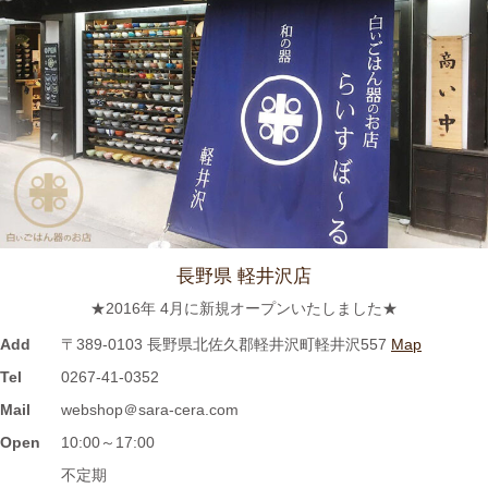
んが白いごはん器のお店 らいすぼーる 春日井店にいらっしゃい
ました。
2024/3/12
≪ラジオで紹介されました≫ 2021年7月8日 CBCラジオ ドラ魂
キング『レポドラ中継』コーナーに 白いごはん器のお店 らいす
ぼーる 小牧店が出演しました。
2024/3/12
長野県 軽井沢店
≪テレビで紹介されました≫ 2021年5月18日 CBCテレビ チャン
★2016年 4月に新規オープンいたしました★
ト！『食卓を彩る豆皿活用術』コーナーに 白いごはん器のお店
らいすぼーる 小牧店が紹介されました。
Add
〒389-0103 長野県北佐久郡軽井沢町軽井沢557
Map
Tel
0267-41-0352
2024/3/12
Mail
webshop＠sara-cera.com
≪マガジンで掲載されました≫ 名鉄グループエリア 魅力発見マ
Open
10:00～17:00
ガジンWind 2021年3月号「田縣神社前駅」に 白いごはん器のお
不定期
店 らいすぼーる 小牧店が掲載されました。