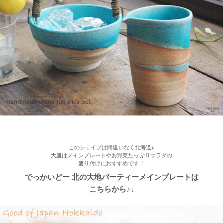
2022/11/09
≪おすすめ≫ お料理メニューを選ばない すごい和食器セット
光沢ある真っ黒な和モダン食器 ポカポカ春さくらの舞桜 24ピー
ス家族セット
このシェイプは間違いなく北海道♪
大皿はメインプレートやお野菜たっぷりサラダの
盛り付けにおすすめです！
でっかいどー 北の大地パーティーメインプレートは
こちらから♪↓