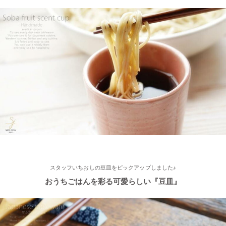
2025/2/4
≪おすすめ≫ちょこっとがうれしい♪何個あっても便利な手づく
り豆皿
2025/2/4
≪第2弾 公式Youtubeチャンネル お買い物モニターアンバサダー
大募集☆≫ 詳しくはらいすぼ～るインスタグラムをチェッ
ク！！
2025/2/4
≪テレビで紹介されました≫ 2021年11月1日 東海テレビ スイッ
チ！『笑う門には福来る』コーナーで 矢野･兵動の兵動大樹さん
スタッフいちおしの豆皿をピックアップしました♪
が白いごはん器のお店 らいすぼーる 春日井店にいらっしゃいま
した。
おうちごはんを彩る可愛らしい『豆皿』
2025/2/4