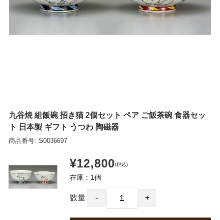
九谷焼 組飯碗 招き猫 2個セット ペア ご飯茶碗 食器セッ
ト 日本製 ギフト うつわ 陶磁器
商品番号:
S0036697
¥12,800
(税込)
在庫：1個
数量