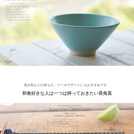
2022/12/2
≪おすすめ≫ 美味しいおかずと一緒にパクり♪土鍋で炊いたツヤ
ツヤごはん！
2022/11/29
≪おすすめ≫ 小鉢を並べてちょこっと豪華に♪ コロンとかわい
い木ノ葉の小鉢
2022/11/25
≪おすすめ≫ 手作りのあたたかさ♪職人の手でそ〜っとくぼませ
焼き鳥などの串もの、ケーキデザートにもおすすめです。
たマグカップ
和食好きな人は一つは持っておきたい長角皿
2022/11/22
≪再入荷≫ お待たせしました！窯出し入荷しました♪職人の手で
そ～っとくぼませた変型どんぶり 黒釉ブラック