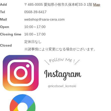
2023/11/1
Add
〒485-0005 愛知県小牧市久保本町33-3 1階
Map
≪再入荷≫窯出し入荷しました♪松助窯 お野菜たっぷり担麺 タン
Tel
0568-39-6417
メン ボール
Mail
webshop＠sara-cera.com
Open
10:00～17:00
2023/10/25
Closing time
16:00～17:00
≪新着商品≫ 波佐見焼の可愛いフルーツ柄平鉢新入荷しました♪
定休日なし
Closed
先行販売中！！
※諸事情により変更になる場合がございます。
2023/10/23
≪おすすめ≫ あったか～いお茶にどうぞ！しのぎの湯飲み再入
荷しました♪焼きたてホヤホヤです★
2023/10/12
≪新着商品≫ 波佐見焼のアイテム新入荷しました♪ころころぱす
てるボーダーカップなど