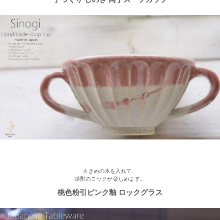
2023/2/21
≪おすすめ≫お世話になったあの人に…感謝を伝えるおすすめギ
フト♪
2023/2/16
≪新着商品≫ ほんわかかわいい♡椿の器、入荷しました♪
2023/2/13
≪おすすめ≫ お待たせしました！人気のしのぎ湯飲み窯出し入
荷しました♪
大きめの氷を入れて、
焼酎のロックが楽しめます。
桃色粉引ピンク釉 ロックグラス
2023/2/03
≪新着商品≫ あったか手作りご飯茶碗・湯飲み、入荷しました♪