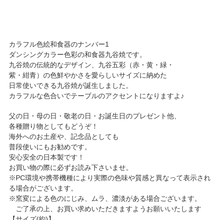
カラフル色絵和食器のナンバー1
ダンシングカラー色彩の和食器九谷焼です。
九谷焼の伝統的なデザイン、九谷五彩（赤・黄・緑・
紫・紺青）の色鮮やかさを愛らしいサイズに納めた
日常使いできる九谷焼が誕生しました。
カラフルな色合いでテーブルのアクセントになりますよ♪
父の日・母の日・敬老の日・お誕生日のプレゼント他、
各種贈り物としてもどうぞ！
海外へのお土産や、記念品としても
普段使いにもお勧めです。
安心安全の日本製です！
お買い物の際に必ずお読み下さいませ。
※PC環境や携帯機種により実際の色味や質感と異なって表示され
る場合がございます。
※窯変による色のにじみ、ムラ、濃淡がある場合ございます。
ご了承の上、お買い求めいただきますようお願いいたします
【サイズ(約)】