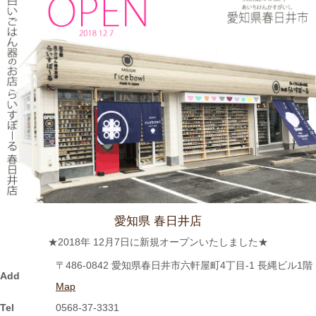
2024/3/12
≪テレビで紹介されました≫ 2019年5月18日 、東海テレビ ぐっ
さん家！『ぐっさん！オレンジと行く春日井Jeep旅！』で 山口
智充さんが白いごはん器のお店 らいすぼーる 春日井店にいらっ
しゃいました。
2024/2/22
≪おすすめ≫今日は猫の日！猫好きにはたまらないおすすめご飯
茶碗いかがでしょうか？
愛知県 春日井店
2024/2/9
★2018年 12月7日に新規オープンいたしました★
≪おすすめ≫ ホントに小さな豆皿！食後の一口デザート、ナッ
〒486-0842 愛知県春日井市六軒屋町4丁目-1 長縄ビル1階
ツを入れたり、薬味皿としてもGOOD★
Add
Map
Tel
0568-37-3331
2024/2/2