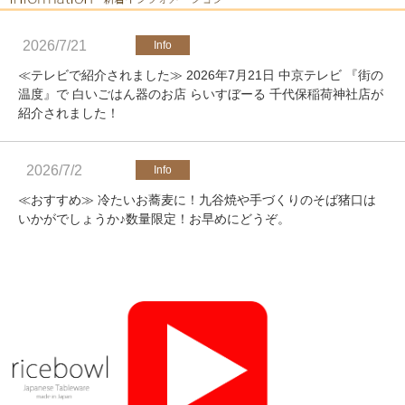
2026/7/21
≪テレビで紹介されました≫ 2026年7月21日 中京テレビ 『街の
温度』で 白いごはん器のお店 らいすぼーる 千代保稲荷神社店が
紹介されました！
2026/7/2
≪おすすめ≫ 冷たいお蕎麦に！九谷焼や手づくりのそば猪口は
いかがでしょうか♪数量限定！お早めにどうぞ。
2026/4/25
≪軽井沢店営業のお知らせ≫ いつもご覧いただきありがとうご
ざいます。軽井沢店2026年オープンしました！新商品をたくさ
んご用意しております。みなさまのご来店をお待ちしております
♪