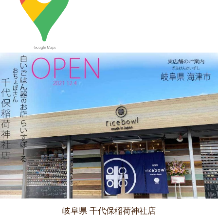
2023/9/21
≪おすすめ≫ もうすぐ新米の季節
つやつやお米が映えるお茶
碗、入荷してます♪
2023/9/7
≪おすすめ≫ 食卓華やぐ✿信楽焼 蓮の葉プレート
2023/8/24
≪おすすめ≫ 満腹ッ☆松助窯 変型どんぶり
2023/8/10
≪おすすめ≫ 冷たい麺がすすりたいっ
松助 蕎麦猪口
岐阜県 千代保稲荷神社店
2023/8/3