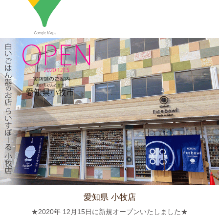
≪おすすめ≫ 少し大きめで使いやすい！カラフルオーバルボー
ル♪
2023/12/15
≪新着商品≫ 波佐見焼のアップル柄とラフランス柄の小さめテ
ィーポット新入荷しました♪数量限定販売中！！
2023/12/1
≪おすすめ≫ 寒～い朝には、具沢山のあったか～いスープを信
楽焼スープカップでいかがでしょうか？
2023/11/16
≪新着商品≫ 波佐見焼のラフランスとりんごのマグカップ新入
荷しました♪先行販売中！！
愛知県 小牧店
★2020年 12月15日に新規オープンいたしました★