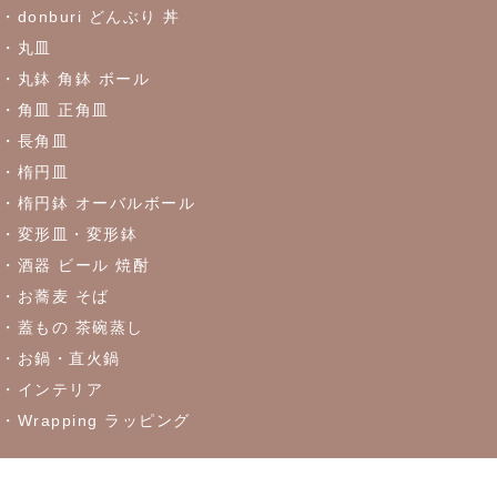
・donburi どんぶり 丼
≪おすすめ≫食卓を彩るかわいい器
リーフになった盛鉢
・丸皿
・丸鉢 角鉢 ボール
2023/5/18
・角皿 正角皿
≪おすすめ≫実は万能！？色々使える抹茶碗
・長角皿
・楕円皿
2023/4/27
・楕円鉢 オーバルボール
・変形皿・変形鉢
≪おすすめ≫ちょこっとがうれしい♪松助窯 ちょこっと豆皿シリ
ーズ
・酒器 ビール 焼酎
・お蕎麦 そば
・蓋もの 茶碗蒸し
2023/4/21
・お鍋・直火鍋
≪窯出し再入荷しました！≫どんなお料理にもぴったり♪
・インテリア
・Wrapping ラッピング
2023/4/13
≪おすすめ≫茶碗にスープ、煮物にも！活躍は無限大
every碗
シリーズ