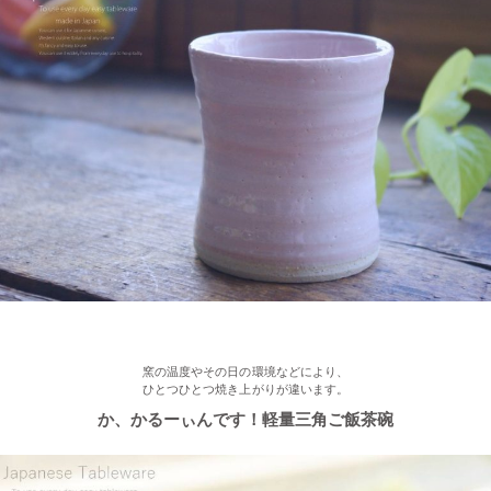
2023/1/16
≪おすすめ≫ お好み具材の恵方巻♪大きいお皿を囲んで手作りを
楽しみませんか？
2022/12/28
≪再入荷≫ プレゼントにもおすすめ♪ぽってり一珍和花 ご飯茶碗
2022/12/22
≪おすすめ≫ もうすぐお正月！みんなで囲む贅沢おかず♪信楽
焼 山芋の葉パーティープレート
窯の温度やその日の環境などにより、
ひとつひとつ焼き上がりが違います。
2022/12/15
か、かるーぃんです！軽量三角ご飯茶碗
≪おすすめ≫ おうちでカフェ気分♪手作りクープボウル