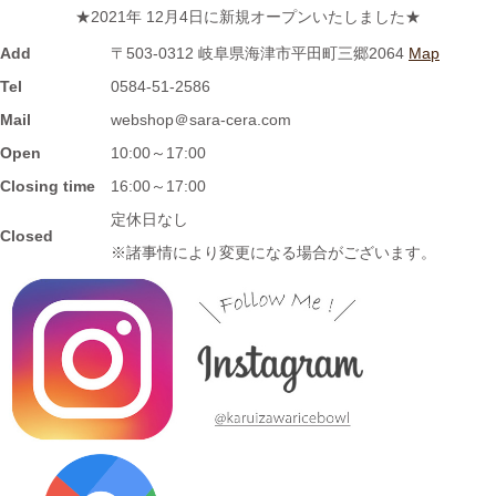
★2021年 12月4日に新規オープンいたしました★
≪おすすめ≫ホカホカご飯をもっとおいしく♪土と炎の香り 信楽
焼のご飯茶碗
Add
〒503-0312 岐阜県海津市平田町三郷2064
Map
Tel
0584-51-2586
2023/7/28
Mail
webshop＠sara-cera.com
Open
10:00～17:00
≪再入荷≫窯出し入荷しました♪松助窯 ストレートミニマグカッ
プ ピンクウェーブ釉
Closing time
16:00～17:00
定休日なし
Closed
2023/7/20
※諸事情により変更になる場合がございます。
≪おすすめ≫暑さに負けない
お腹い～っぱい頂きます♪松助
窯 がっつり小丼
2023/7/13
≪新着商品≫ しのぎのアイテム入荷しました♪オーバルサラダト
レー