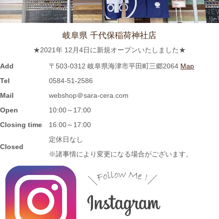
≪おすすめ≫ 冷たい麺がすすりたいっ
松助 蕎麦猪口
岐阜県 千代保稲荷神社店
2023/8/3
★2021年 12月4日に新規オープンいたしました★
≪おすすめ≫ホカホカご飯をもっとおいしく♪土と炎の香り 信楽
焼のご飯茶碗
Add
〒503-0312 岐阜県海津市平田町三郷2064
Map
Tel
0584-51-2586
2023/7/28
Mail
webshop＠sara-cera.com
Open
10:00～17:00
≪再入荷≫窯出し入荷しました♪松助窯 ストレートミニマグカッ
プ ピンクウェーブ釉
Closing time
16:00～17:00
定休日なし
Closed
2023/7/20
※諸事情により変更になる場合がございます。
≪おすすめ≫暑さに負けない
お腹い～っぱい頂きます♪松助
窯 がっつり小丼
2023/7/13