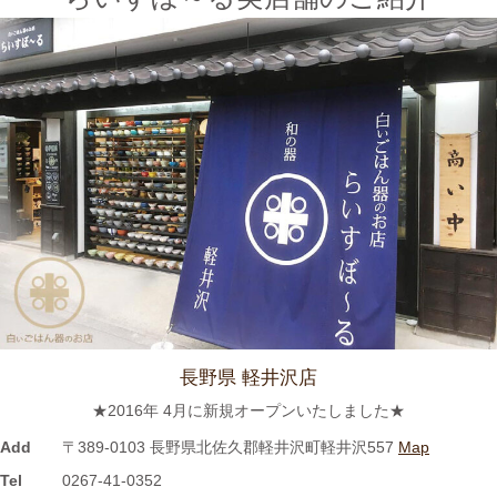
2024/3/12
≪テレビで紹介されました≫ 2021年7月12日 CBCテレビ まちイ
チ nice to people『春日井市・専門店』巡りで TKOの木本武宏さ
んが白いごはん器のお店 らいすぼーる 春日井店にいらっしゃい
ました。
2024/3/12
≪ラジオで紹介されました≫ 2021年7月8日 CBCラジオ ドラ魂
キング『レポドラ中継』コーナーに 白いごはん器のお店 らいす
ぼーる 小牧店が出演しました。
2024/3/12
長野県 軽井沢店
≪テレビで紹介されました≫ 2021年5月18日 CBCテレビ チャン
★2016年 4月に新規オープンいたしました★
ト！『食卓を彩る豆皿活用術』コーナーに 白いごはん器のお店
らいすぼーる 小牧店が紹介されました。
Add
〒389-0103 長野県北佐久郡軽井沢町軽井沢557
Map
Tel
0267-41-0352