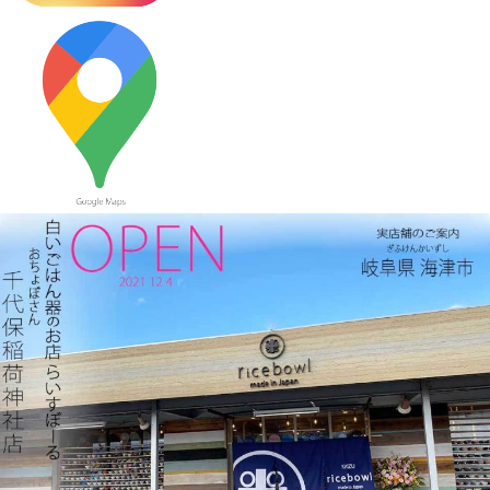
2023/10/12
≪新着商品≫ 波佐見焼のアイテム新入荷しました♪ころころぱす
てるボーダーカップなど
2023/9/21
≪おすすめ≫ もうすぐ新米の季節
つやつやお米が映えるお茶
碗、入荷してます♪
2023/9/7
≪おすすめ≫ 食卓華やぐ✿信楽焼 蓮の葉プレート
2023/8/24
≪おすすめ≫ 満腹ッ☆松助窯 変型どんぶり
2023/8/10