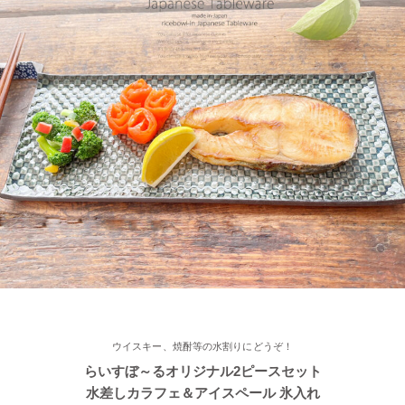
2022/11/22
≪再入荷≫ お待たせしました！窯出し入荷しました♪職人の手で
そ～っとくぼませた変型どんぶり 黒釉ブラック
2022/11/15
≪おすすめ≫ さむ～い朝にあったかスープ♪松助窯 しのぎ 片手
スープカップ
2022/11/12
≪おすすめ≫ あったか鍋をお楽しみください♪とんすい小鉢がつ
いたお鍋セットです。
2022/11/09
ウイスキー、焼酎等の水割りにどうぞ！
≪新着商品≫ たっぷりお父さん湯飲み 南蛮カラー♪そろそろ温か
らいすぼ～るオリジナル2ピースセット
い飲み物が欲しくなりますね！
水差しカラフェ＆アイスペール 氷入れ