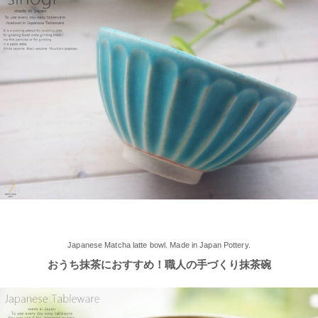
≪軽井沢店オープンしております！≫ 今シーズンも元気に営業
中！実店舗でしか取り扱ってない商品たくさんご用意しておりま
す♪ みなさまのご来店、お待ちしております。
2025/5/9
≪らいすぼ～るのお皿がパッケージに使用されました！≫ 5月7
日（水）に発売『よしもとカレー 北海道こしみず 三種のじゃが
いも編』レトルトカレーのパッケージに、当店のオリジナル商品
【でっかいどー 北の大地パーティーメインプレート】が使用さ
れました！
2025/5/2
≪軽井沢店2025年オープンしました！≫ 今シーズンオープンし
Japanese Matcha latte bowl. Made in Japan Pottery.
ました！新商品もたくさんご用意しております♪ みなさまのご来
おうち抹茶におすすめ！職人の手づくり抹茶碗
店、お待ちしております。
2025/4/16