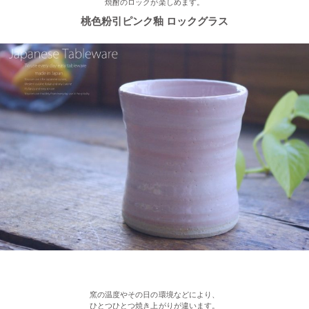
焼酎のロックが楽しめます。
桃色粉引ピンク釉 ロックグラス
2023/2/03
≪新着商品≫ あったか手作りご飯茶碗・湯飲み、入荷しました♪
2023/1/16
≪おすすめ≫ お好み具材の恵方巻♪大きいお皿を囲んで手作りを
楽しみませんか？
2022/12/28
≪再入荷≫ プレゼントにもおすすめ♪ぽってり一珍和花 ご飯茶碗
2022/12/22
≪おすすめ≫ もうすぐお正月！みんなで囲む贅沢おかず♪信楽
焼 山芋の葉パーティープレート
窯の温度やその日の環境などにより、
ひとつひとつ焼き上がりが違います。