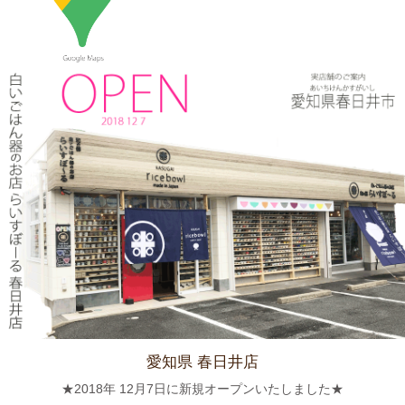
≪マガジンで掲載されました≫ 流行発信MOOK おでかけ春日井
守山小牧2019-2020 2019年4月号に 白いごはん器のお店 らいす
ぼーる 春日井店が掲載されました。
2024/3/12
≪テレビで紹介されました≫ 2019年5月18日 、東海テレビ ぐっ
さん家！『ぐっさん！オレンジと行く春日井Jeep旅！』で 山口
智充さんが白いごはん器のお店 らいすぼーる 春日井店にいらっ
しゃいました。
2024/2/22
≪おすすめ≫今日は猫の日！猫好きにはたまらないおすすめご飯
茶碗いかがでしょうか？
愛知県 春日井店
2024/2/9
★2018年 12月7日に新規オープンいたしました★
≪おすすめ≫ ホントに小さな豆皿！食後の一口デザート、ナッ