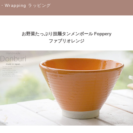
・Wrapping ラッピング
2023/4/13
≪おすすめ≫茶碗にスープ、煮物にも！活躍は無限大
every碗
シリーズ
お野菜たっぷり担麺タンメンボール Foppery
ファブリオレンジ
2023/4/7
≪おすすめ≫自然感じる食卓、今日も美味しくいただきます！大
地の恵みで生きているシリーズ
2023/3/31
≪おすすめ≫ぬくもりカラーでほっこり♪波佐見焼 琥珀シリー
ズ
2023/3/20
≪新着商品≫ 映える食卓
トルコブルーのきれいな器、入荷し
ました♪