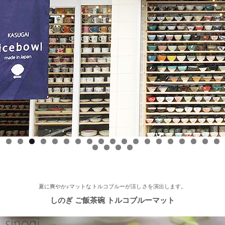
ースONE』 ひとつに特化で差別化！「東海地方の専門店」コー
ナーで白いごはん器のお店 らいすぼーる 春日井店が紹介されま
した！
2025/9/17
≪中日新聞に掲載されました≫ 2025年9月17日 中日新聞朝刊18
面 近郊版 『わが街ぶらり探訪』コーナーにて白いごはん器のお
店 らいすぼーる 小牧店が紹介されました！ 近郊版(犬山、小牧
市、春日井市、豊山町、扶桑町、大口町)の地域の方、ぜひご覧
ください～★
2025/8/17
0
1
2
3
4
5
6
7
8
9
0
1
2
3
≪テレビで紹介されました≫ 2025年8月17日 フジテレビ 『なり
ゆき街道旅』で 白いごはん器のお店 らいすぼーる 軽井沢店が紹
介されました。
夏に爽やか♪マットなトルコブルーが涼しさを演出します。
しのぎ ご飯茶碗 トルコブルーマット
2025/7/23