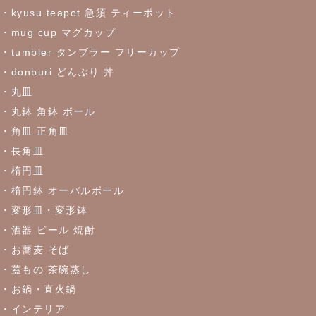
した♪お早めにどうぞ！
・kyusu teapot 急須 ティーポット
・mug cup マグカップ
・tumbler タンブラー フリーカップ
2023/5/30
・donburi どんぶり 丼
≪おすすめ≫食卓を彩るかわいい器
リーフになった盛鉢
・丸皿
・丸鉢 角鉢 ボール
2023/5/18
・角皿 正角皿
≪おすすめ≫実は万能！？色々使える抹茶碗
・長角皿
・楕円皿
2023/4/27
・楕円鉢 オーバルボール
・変形皿・変形鉢
≪おすすめ≫ちょこっとがうれしい♪松助窯 ちょこっと豆皿シリ
ーズ
・酒器 ビール 焼酎
・お蕎麦 そば
・蓋もの 茶碗蒸し
2023/4/21
・お鍋・直火鍋
≪窯出し再入荷しました！≫どんなお料理にもぴったり♪
・インテリア