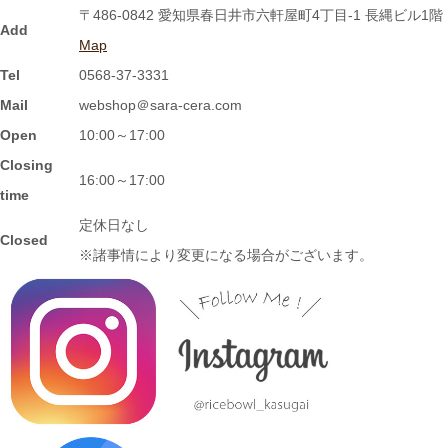
〒486-0842 愛知県春日井市六軒屋町4丁目-1 長縄ビル1階
ツを入れたり、薬味皿としてもGOOD★
Add
Map
Tel
0568-37-3331
2024/2/2
Mail
webshop＠sara-cera.com
≪おすすめ≫ 信楽焼のモザイクプレート数量限定販売！
Open
10:00～17:00
Closing
2024/1/15
16:00～17:00
time
≪おすすめ≫ 信楽焼のコーヒーカップでほっと一息しません
定休日なし
か？
Closed
※諸事情により変更になる場合がございます。
2024/1/12
≪おすすめ≫ お正月の暴飲暴食。。。ワンプレートで彩りよく
バランスの良い食事を♪
2024/1/3
≪おすすめ≫ 七草粥の準備は出来ましたか？お粥に麺類と色々