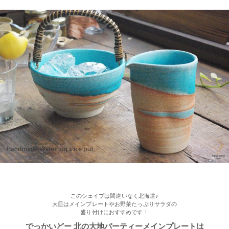
2022/11/09
≪人気商品≫ 焼き魚がおいしい季節ですね♪長角皿はぴったりの
アイテムです！
2022/11/09
≪おすすめ≫ お料理メニューを選ばない すごい和食器セット
光沢ある真っ黒な和モダン食器 ポカポカ春さくらの舞桜 24ピー
ス家族セット
このシェイプは間違いなく北海道♪
大皿はメインプレートやお野菜たっぷりサラダの
盛り付けにおすすめです！
でっかいどー 北の大地パーティーメインプレートは