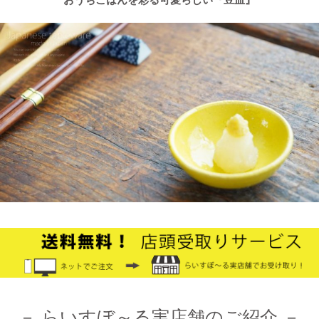
2025/2/4
≪テレビで紹介されました≫ 2021年9月5日 中京テレビ キャッ
チ！『金額当て中継 コレいくらでSHOW！』生放送のコーナー
で 白いごはん器のお店 らいすぼーる 小牧店が出演しました。
2024/12/4
オフィシャルショップがリニューアルしました！お客様により快
適にお買い物をお楽しみいただけるよう、表示速度などを改善し
ました。みなさまのご利用をお待ちしております。
2024/10/26
≪第1弾 公式Youtubeチャンネル お買い物モニターアンバサダー
大募集☆≫ 詳しくはらいすぼ～るインスタグラムをチェッ
ク！！
－ らいすぼ～る実店舗のご紹介 －