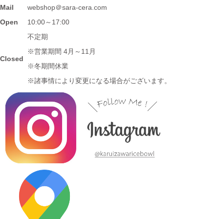
2024/3/12
Mail
webshop＠sara-cera.com
≪マガジンで掲載されました≫ 名鉄グループエリア 魅力発見マ
Open
10:00～17:00
ガジンWind 2021年3月号「田縣神社前駅」に 白いごはん器のお
不定期
店 らいすぼーる 小牧店が掲載されました。
※営業期間 4月～11月
Closed
※冬期間休業
2024/3/12
※諸事情により変更になる場合がございます。
≪テレビで紹介されました≫ 2020年11月6日 中京テレビ ぐっと
『お米特集』コーナーで MAG!C☆PRINCEの平野泰新さんが白
いごはん器のお店 らいすぼーる 春日井店にいらっしゃいまし
た。
2024/3/12
≪テレビで紹介されました≫ 2019年10月14日 、メ～テレ ドデ
スカ！ハピスタ『美味しく見える!?器の選び方』コーナーで 白い
ごはん器のお店 らいすぼーる 春日井店が紹介されました。
2024/3/12