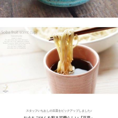
くふれあい散歩』で 白いごはん器のお店 らいすぼーる 千代保稲
荷神社店が紹介されました。
2025/2/4
≪おすすめ≫ちょこっとがうれしい♪何個あっても便利な手づく
り豆皿
2025/2/4
≪第2弾 公式Youtubeチャンネル お買い物モニターアンバサダー
大募集☆≫ 詳しくはらいすぼ～るインスタグラムをチェッ
ク！！
2025/2/4
≪テレビで紹介されました≫ 2021年11月1日 東海テレビ スイッ
チ！『笑う門には福来る』コーナーで 矢野･兵動の兵動大樹さん
スタッフいちおしの豆皿をピックアップしました♪
が白いごはん器のお店 らいすぼーる 春日井店にいらっしゃいま
した。
おうちごはんを彩る可愛らしい『豆皿』