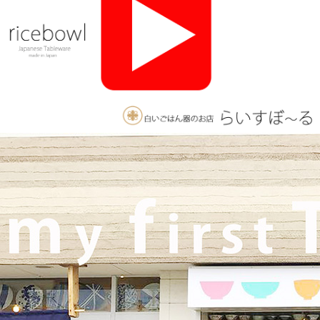
んご用意しております。みなさまのご来店をお待ちしております
♪
2025/11/26
≪おすすめ≫ 釉薬のグラデーションが美しい、手づくりの抹茶
碗。実店舗でも手にとっていただけます♪海外発送も承っており
ます！
2025/10/26
≪軽井沢店営業のお知らせ≫ いつもご覧いただきありがとうご
ざいます。軽井沢店2026年はGW頃オープンとなります！ご期待
くださいませ！！ 2025年は11月3日（火）
までの営業となり
ます。
2025/9/26
≪テレビで紹介されました≫ 2025年9月26日 東海テレビ 『ニュ