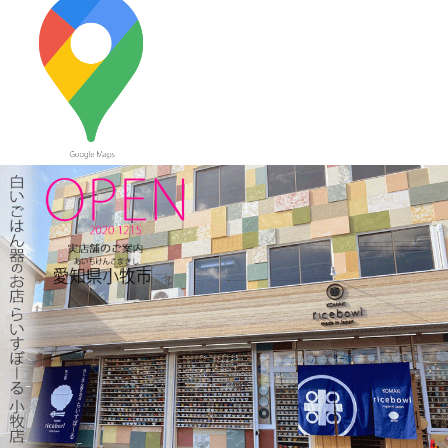
使える小どんぶりはいかかでしょうか？
2023/12/22
≪おすすめ≫ 少し大きめで使いやすい！カラフルオーバルボー
ル♪
2023/12/15
≪新着商品≫ 波佐見焼のアップル柄とラフランス柄の小さめテ
ィーポット新入荷しました♪数量限定販売中！！
2023/12/1
≪おすすめ≫ 寒～い朝には、具沢山のあったか～いスープを信
楽焼スープカップでいかがでしょうか？
2023/11/16