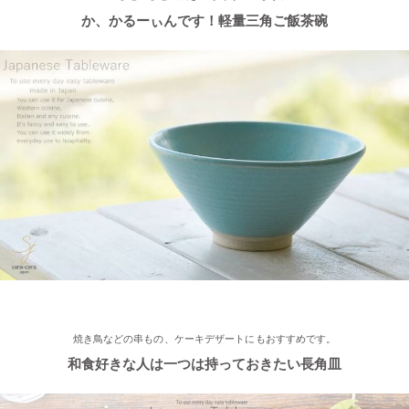
2022/12/15
か、かるーぃんです！軽量三角ご飯茶碗
≪おすすめ≫ おうちでカフェ気分♪手作りクープボウル
2022/12/2
≪おすすめ≫ 美味しいおかずと一緒にパクり♪土鍋で炊いたツヤ
ツヤごはん！
2022/11/29
≪おすすめ≫ 小鉢を並べてちょこっと豪華に♪ コロンとかわい
い木ノ葉の小鉢
2022/11/25
≪おすすめ≫ 手作りのあたたかさ♪職人の手でそ〜っとくぼませ
焼き鳥などの串もの、ケーキデザートにもおすすめです。
たマグカップ
和食好きな人は一つは持っておきたい長角皿