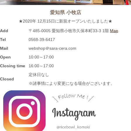
≪新着商品≫ 波佐見焼のラフランスとりんごのマグカップ新入
荷しました♪先行販売中！！
愛知県 小牧店
★2020年 12月15日に新規オープンいたしました★
2023/11/1
Add
〒485-0005 愛知県小牧市久保本町33-3 1階
Map
≪再入荷≫窯出し入荷しました♪松助窯 お野菜たっぷり担麺 タン
Tel
0568-39-6417
メン ボール
Mail
webshop＠sara-cera.com
Open
10:00～17:00
2023/10/25
Closing time
16:00～17:00
≪新着商品≫ 波佐見焼の可愛いフルーツ柄平鉢新入荷しました♪
定休日なし
Closed
先行販売中！！
※諸事情により変更になる場合がございます。
2023/10/23
≪おすすめ≫ あったか～いお茶にどうぞ！しのぎの湯飲み再入
荷しました♪焼きたてホヤホヤです★