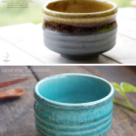
≪テレビで紹介されました≫ 2025年4月16日～30日 CCNet ケー
ブルテレビ しょぴもる『まちの素敵な歩き方』で 白いごはん器
のお店 らいすぼーる 小牧店が紹介されました。
2025/2/6
≪テレビで紹介されました≫ 2024年2月29日 中京テレビ キャッ
チ！『名鉄小牧線ぶらり旅～味岡駅編～』で 白いごはん器のお
店 らいすぼーる 小牧店が紹介されました。
2025/2/5
らいすぼ～るのYouTube公式チャンネルがスタートしました！ぜ
ひご覧ください。チャンネル登録お願いします♪
2025/2/5
≪テレビで紹介されました≫ 2024年1月21日 大垣ケーブルテレ
ビ『里見まさとのご町内探訪 おちょぼさんの参道をぶらぶら歩