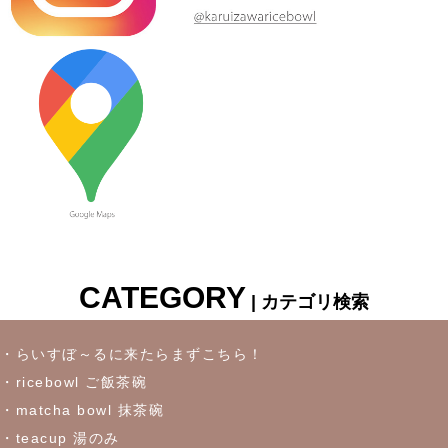
≪新着商品≫ しのぎのアイテム入荷しました♪オーバルサラダト
レー
2023/7/6
≪新着商品≫ 波佐見焼♪かわいい小鉢入荷しました✿
2023/6/22
≪再入荷≫ お待たせしました！リーフになったトルコブルーに
吸い込まれそうなパスタプレート
CATEGORY
| カテゴリ検索
2023/6/16
≪おすすめ≫冷たいドリンクいかがです？松助窯ロックグラス
・らいすぼ～るに来たらまずこちら！
・ricebowl ご飯茶碗
2023/6/7
・matcha bowl 抹茶碗
・teacup 湯のみ
これからの季節にぴったりなトルコブルーのお皿が限定入荷しま