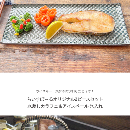
2022/11/15
≪おすすめ≫ さむ～い朝にあったかスープ♪松助窯 しのぎ 片手
スープカップ
2022/11/12
≪おすすめ≫ あったか鍋をお楽しみください♪とんすい小鉢がつ
いたお鍋セットです。
2022/11/09
ウイスキー、焼酎等の水割りにどうぞ！
≪新着商品≫ たっぷりお父さん湯飲み 南蛮カラー♪そろそろ温か
らいすぼ～るオリジナル2ピースセット
い飲み物が欲しくなりますね！
水差しカラフェ＆アイスペール 氷入れ
2022/11/09
≪人気商品≫ 焼き魚がおいしい季節ですね♪長角皿はぴったりの