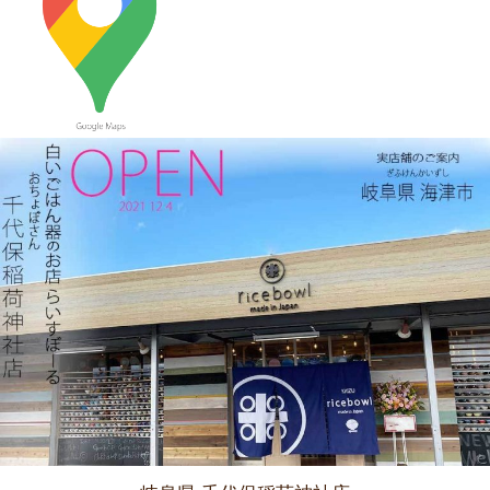
2023/9/21
≪おすすめ≫ もうすぐ新米の季節
つやつやお米が映えるお茶
碗、入荷してます♪
2023/9/7
≪おすすめ≫ 食卓華やぐ✿信楽焼 蓮の葉プレート
2023/8/24
≪おすすめ≫ 満腹ッ☆松助窯 変型どんぶり
2023/8/10
≪おすすめ≫ 冷たい麺がすすりたいっ
松助 蕎麦猪口