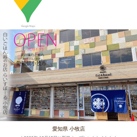
2023/12/22
≪おすすめ≫ 少し大きめで使いやすい！カラフルオーバルボー
ル♪
2023/12/15
≪新着商品≫ 波佐見焼のアップル柄とラフランス柄の小さめテ
ィーポット新入荷しました♪数量限定販売中！！
2023/12/1
≪おすすめ≫ 寒～い朝には、具沢山のあったか～いスープを信
楽焼スープカップでいかがでしょうか？
2023/11/16
≪新着商品≫ 波佐見焼のラフランスとりんごのマグカップ新入
荷しました♪先行販売中！！
愛知県 小牧店