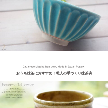
2025/5/9
≪らいすぼ～るのお皿がパッケージに使用されました！≫ 5月7
日（水）に発売『よしもとカレー 北海道こしみず 三種のじゃが
いも編』レトルトカレーのパッケージに、当店のオリジナル商品
【でっかいどー 北の大地パーティーメインプレート】が使用さ
れました！
2025/5/2
≪軽井沢店2025年オープンしました！≫ 今シーズンオープンし
Japanese Matcha latte bowl. Made in Japan Pottery.
ました！新商品もたくさんご用意しております♪ みなさまのご来
おうち抹茶におすすめ！職人の手づくり抹茶碗
店、お待ちしております。
2025/4/16
≪テレビで紹介されました≫ 2025年4月16日～30日 CCNet ケー
ブルテレビ しょぴもる『まちの素敵な歩き方』で 白いごはん器
のお店 らいすぼーる 小牧店が紹介されました。