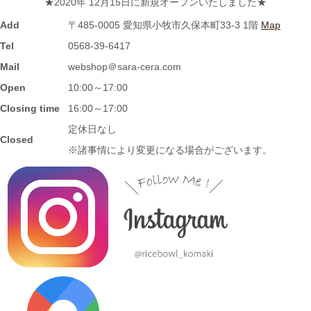
★2020年 12月15日に新規オープンいたしました★
2023/11/1
Add
〒485-0005 愛知県小牧市久保本町33-3 1階
Map
≪再入荷≫窯出し入荷しました♪松助窯 お野菜たっぷり担麺 タン
Tel
0568-39-6417
メン ボール
Mail
webshop＠sara-cera.com
Open
10:00～17:00
2023/10/25
Closing time
16:00～17:00
≪新着商品≫ 波佐見焼の可愛いフルーツ柄平鉢新入荷しました♪
定休日なし
Closed
先行販売中！！
※諸事情により変更になる場合がございます。
2023/10/23
≪おすすめ≫ あったか～いお茶にどうぞ！しのぎの湯飲み再入
荷しました♪焼きたてホヤホヤです★
2023/10/12
≪新着商品≫ 波佐見焼のアイテム新入荷しました♪ころころぱす
てるボーダーカップなど