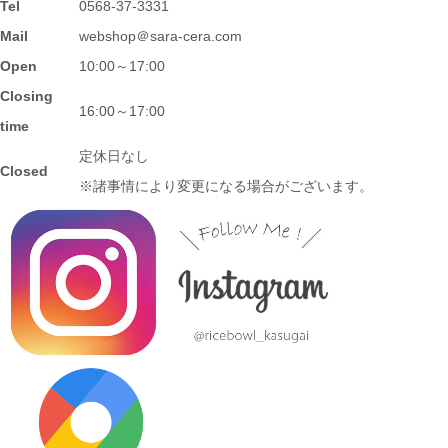
Tel
0568-37-3331
2024/2/2
Mail
webshop＠sara-cera.com
≪おすすめ≫ 信楽焼のモザイクプレート数量限定販売！
Open
10:00～17:00
Closing
2024/1/15
16:00～17:00
time
≪おすすめ≫ 信楽焼のコーヒーカップでほっと一息しません
定休日なし
か？
Closed
※諸事情により変更になる場合がございます。
2024/1/12
≪おすすめ≫ お正月の暴飲暴食。。。ワンプレートで彩りよく
バランスの良い食事を♪
2024/1/3
≪おすすめ≫ 七草粥の準備は出来ましたか？お粥に麺類と色々
使える小どんぶりはいかかでしょうか？