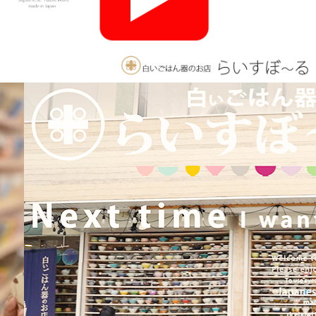
2025/11/26
≪おすすめ≫ 釉薬のグラデーションが美しい、手づくりの抹茶
碗。実店舗でも手にとっていただけます♪海外発送も承っており
ます！
2025/10/26
≪軽井沢店営業のお知らせ≫ いつもご覧いただきありがとうご
ざいます。軽井沢店2026年はGW頃オープンとなります！ご期待
くださいませ！！ 2025年は11月3日（火）
までの営業となり
ます。
2025/9/26
≪テレビで紹介されました≫ 2025年9月26日 東海テレビ 『ニュ
ースONE』 ひとつに特化で差別化！「東海地方の専門店」コー
ナーで白いごはん器のお店 らいすぼーる 春日井店が紹介されま
した！