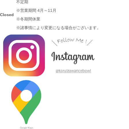
不定期
店 らいすぼーる 小牧店が掲載されました。
※営業期間 4月～11月
Closed
※冬期間休業
2024/3/12
※諸事情により変更になる場合がございます。
≪テレビで紹介されました≫ 2020年11月6日 中京テレビ ぐっと
『お米特集』コーナーで MAG!C☆PRINCEの平野泰新さんが白
いごはん器のお店 らいすぼーる 春日井店にいらっしゃいまし
た。
2024/3/12
≪テレビで紹介されました≫ 2019年10月14日 、メ～テレ ドデ
スカ！ハピスタ『美味しく見える!?器の選び方』コーナーで 白い
ごはん器のお店 らいすぼーる 春日井店が紹介されました。
2024/3/12
≪マガジンで掲載されました≫ 流行発信MOOK おでかけ春日井
守山小牧2019-2020 2019年4月号に 白いごはん器のお店 らいす