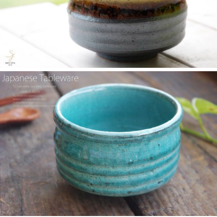
2025/2/6
≪テレビで紹介されました≫ 2024年2月29日 中京テレビ キャッ
チ！『名鉄小牧線ぶらり旅～味岡駅編～』で 白いごはん器のお
店 らいすぼーる 小牧店が紹介されました。
2025/2/5
らいすぼ～るのYouTube公式チャンネルがスタートしました！ぜ
ひご覧ください。チャンネル登録お願いします♪
2025/2/5
≪テレビで紹介されました≫ 2024年1月21日 大垣ケーブルテレ
ビ『里見まさとのご町内探訪 おちょぼさんの参道をぶらぶら歩
くふれあい散歩』で 白いごはん器のお店 らいすぼーる 千代保稲
荷神社店が紹介されました。