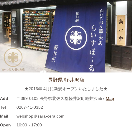
チ nice to people『春日井市・専門店』巡りで TKOの木本武宏さ
んが白いごはん器のお店 らいすぼーる 春日井店にいらっしゃい
ました。
2024/3/12
≪ラジオで紹介されました≫ 2021年7月8日 CBCラジオ ドラ魂
キング『レポドラ中継』コーナーに 白いごはん器のお店 らいす
ぼーる 小牧店が出演しました。
2024/3/12
長野県 軽井沢店
≪テレビで紹介されました≫ 2021年5月18日 CBCテレビ チャン
★2016年 4月に新規オープンいたしました★
ト！『食卓を彩る豆皿活用術』コーナーに 白いごはん器のお店
らいすぼーる 小牧店が紹介されました。
Add
〒389-0103 長野県北佐久郡軽井沢町軽井沢557
Map
Tel
0267-41-0352
2024/3/12
Mail
webshop＠sara-cera.com
≪マガジンで掲載されました≫ 名鉄グループエリア 魅力発見マ
Open
10:00～17:00
ガジンWind 2021年3月号「田縣神社前駅」に 白いごはん器のお