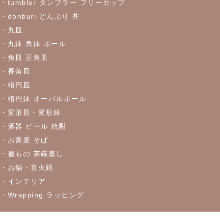
・tumbler タンブラー フリーカップ
2023/5/30
・donburi どんぶり 丼
≪おすすめ≫食卓を彩るかわいい器
リーフになった盛鉢
・丸皿
・丸鉢 角鉢 ボール
2023/5/18
・角皿 正角皿
≪おすすめ≫実は万能！？色々使える抹茶碗
・長角皿
・楕円皿
2023/4/27
・楕円鉢 オーバルボール
・変形皿・変形鉢
≪おすすめ≫ちょこっとがうれしい♪松助窯 ちょこっと豆皿シリ
ーズ
・酒器 ビール 焼酎
・お蕎麦 そば
・蓋もの 茶碗蒸し
2023/4/21
・お鍋・直火鍋
≪窯出し再入荷しました！≫どんなお料理にもぴったり♪
・インテリア
・Wrapping ラッピング
2023/4/13
≪おすすめ≫茶碗にスープ、煮物にも！活躍は無限大
every碗