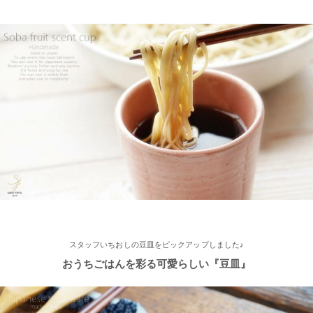
2025/2/4
≪おすすめ≫ちょこっとがうれしい♪何個あっても便利な手づく
り豆皿
2025/2/4
≪第2弾 公式Youtubeチャンネル お買い物モニターアンバサダー
大募集☆≫ 詳しくはらいすぼ～るインスタグラムをチェッ
ク！！
2025/2/4
≪テレビで紹介されました≫ 2021年11月1日 東海テレビ スイッ
チ！『笑う門には福来る』コーナーで 矢野･兵動の兵動大樹さん
スタッフいちおしの豆皿をピックアップしました♪
が白いごはん器のお店 らいすぼーる 春日井店にいらっしゃいま
した。
おうちごはんを彩る可愛らしい『豆皿』
2025/2/4