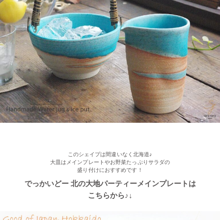
アイテムです！
2022/11/09
≪おすすめ≫ お料理メニューを選ばない すごい和食器セット
光沢ある真っ黒な和モダン食器 ポカポカ春さくらの舞桜 24ピー
ス家族セット
このシェイプは間違いなく北海道♪
大皿はメインプレートやお野菜たっぷりサラダの
盛り付けにおすすめです！
でっかいどー 北の大地パーティーメインプレートは
こちらから♪↓