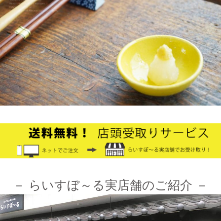
≪テレビで紹介されました≫ 2021年9月5日 中京テレビ キャッ
チ！『金額当て中継 コレいくらでSHOW！』生放送のコーナー
で 白いごはん器のお店 らいすぼーる 小牧店が出演しました。
2024/12/4
オフィシャルショップがリニューアルしました！お客様により快
適にお買い物をお楽しみいただけるよう、表示速度などを改善し
ました。みなさまのご利用をお待ちしております。
2024/10/26
≪第1弾 公式Youtubeチャンネル お買い物モニターアンバサダー
大募集☆≫ 詳しくはらいすぼ～るインスタグラムをチェッ
ク！！
－ らいすぼ～る実店舗のご紹介 －
2024/3/12
≪テレビで紹介されました≫ 2021年7月12日 CBCテレビ まちイ