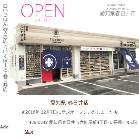
ぼーる 春日井店が掲載されました。
2024/3/12
≪テレビで紹介されました≫ 2019年5月18日 、東海テレビ ぐっ
さん家！『ぐっさん！オレンジと行く春日井Jeep旅！』で 山口
智充さんが白いごはん器のお店 らいすぼーる 春日井店にいらっ
しゃいました。
2024/2/22
≪おすすめ≫今日は猫の日！猫好きにはたまらないおすすめご飯
茶碗いかがでしょうか？
愛知県 春日井店
2024/2/9
★2018年 12月7日に新規オープンいたしました★
≪おすすめ≫ ホントに小さな豆皿！食後の一口デザート、ナッ
〒486-0842 愛知県春日井市六軒屋町4丁目-1 長縄ビル1階
ツを入れたり、薬味皿としてもGOOD★
Add
Map