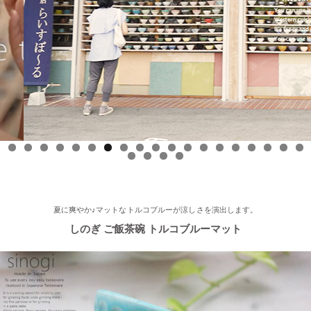
2025/9/17
≪中日新聞に掲載されました≫ 2025年9月17日 中日新聞朝刊18
面 近郊版 『わが街ぶらり探訪』コーナーにて白いごはん器のお
店 らいすぼーる 小牧店が紹介されました！ 近郊版(犬山、小牧
市、春日井市、豊山町、扶桑町、大口町)の地域の方、ぜひご覧
ください～★
2025/8/17
0
1
2
3
4
5
6
7
8
9
0
1
2
3
≪テレビで紹介されました≫ 2025年8月17日 フジテレビ 『なり
ゆき街道旅』で 白いごはん器のお店 らいすぼーる 軽井沢店が紹
介されました。
夏に爽やか♪マットなトルコブルーが涼しさを演出します。
しのぎ ご飯茶碗 トルコブルーマット
2025/7/23
≪軽井沢店オープンしております！≫ 今シーズンも元気に営業
中！実店舗でしか取り扱ってない商品たくさんご用意しておりま
す♪ みなさまのご来店、お待ちしております。