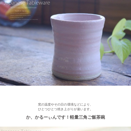
2023/1/16
≪おすすめ≫ お好み具材の恵方巻♪大きいお皿を囲んで手作りを
楽しみませんか？
2022/12/28
≪再入荷≫ プレゼントにもおすすめ♪ぽってり一珍和花 ご飯茶碗
2022/12/22
≪おすすめ≫ もうすぐお正月！みんなで囲む贅沢おかず♪信楽
焼 山芋の葉パーティープレート
窯の温度やその日の環境などにより、
ひとつひとつ焼き上がりが違います。
2022/12/15
か、かるーぃんです！軽量三角ご飯茶碗
≪おすすめ≫ おうちでカフェ気分♪手作りクープボウル