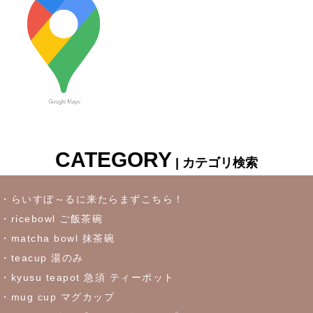
2023/7/6
≪新着商品≫ 波佐見焼♪かわいい小鉢入荷しました✿
2023/6/22
≪再入荷≫ お待たせしました！リーフになったトルコブルーに
吸い込まれそうなパスタプレート
CATEGORY
| カテゴリ検索
2023/6/16
≪おすすめ≫冷たいドリンクいかがです？松助窯ロックグラス
・らいすぼ～るに来たらまずこちら！
・ricebowl ご飯茶碗
2023/6/7
・matcha bowl 抹茶碗
・teacup 湯のみ
これからの季節にぴったりなトルコブルーのお皿が限定入荷しま
した♪お早めにどうぞ！
・kyusu teapot 急須 ティーポット
・mug cup マグカップ