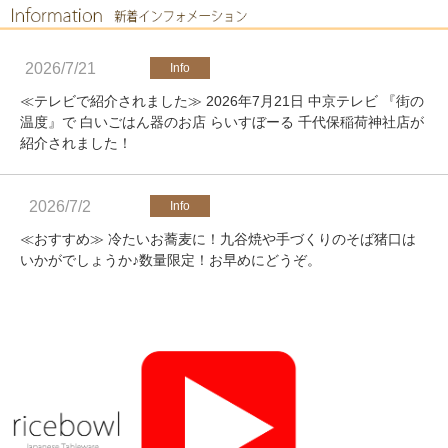
2026/7/21
≪テレビで紹介されました≫ 2026年7月21日 中京テレビ 『街の
温度』で 白いごはん器のお店 らいすぼーる 千代保稲荷神社店が
紹介されました！
2026/7/2
≪おすすめ≫ 冷たいお蕎麦に！九谷焼や手づくりのそば猪口は
いかがでしょうか♪数量限定！お早めにどうぞ。
2026/4/25
≪軽井沢店営業のお知らせ≫ いつもご覧いただきありがとうご
ざいます。軽井沢店2026年オープンしました！新商品をたくさ
んご用意しております。みなさまのご来店をお待ちしております
♪