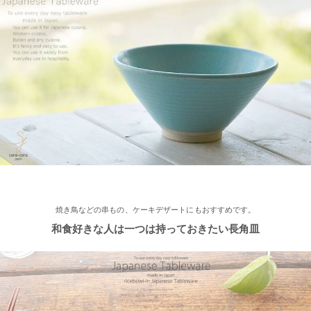
2022/12/2
≪おすすめ≫ 美味しいおかずと一緒にパクり♪土鍋で炊いたツヤ
ツヤごはん！
2022/11/29
≪おすすめ≫ 小鉢を並べてちょこっと豪華に♪ コロンとかわい
い木ノ葉の小鉢
2022/11/25
≪おすすめ≫ 手作りのあたたかさ♪職人の手でそ〜っとくぼませ
焼き鳥などの串もの、ケーキデザートにもおすすめです。
たマグカップ
和食好きな人は一つは持っておきたい長角皿
2022/11/22
≪再入荷≫ お待たせしました！窯出し入荷しました♪職人の手で
そ～っとくぼませた変型どんぶり 黒釉ブラック