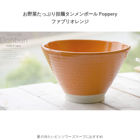
シリーズ
お野菜たっぷり担麺タンメンボール Foppery
ファブリオレンジ
2023/4/7
≪おすすめ≫自然感じる食卓、今日も美味しくいただきます！大
地の恵みで生きているシリーズ
2023/3/31
≪おすすめ≫ぬくもりカラーでほっこり♪波佐見焼 琥珀シリー
ズ
2023/3/20
≪新着商品≫ 映える食卓
トルコブルーのきれいな器、入荷し
ました♪
2023/3/1
夏の冷たいビシソワーズスープにおすすめ