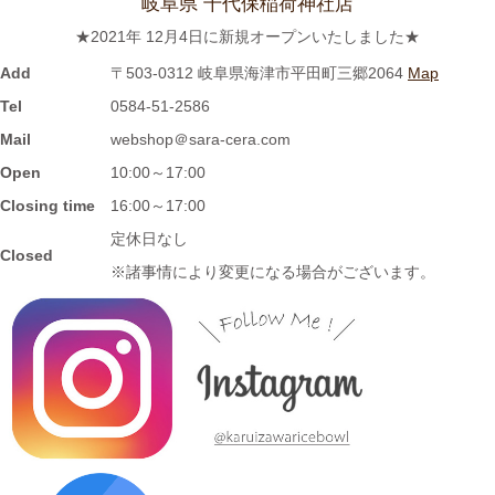
岐阜県 千代保稲荷神社店
2023/8/3
★2021年 12月4日に新規オープンいたしました★
≪おすすめ≫ホカホカご飯をもっとおいしく♪土と炎の香り 信楽
焼のご飯茶碗
Add
〒503-0312 岐阜県海津市平田町三郷2064
Map
Tel
0584-51-2586
2023/7/28
Mail
webshop＠sara-cera.com
Open
10:00～17:00
≪再入荷≫窯出し入荷しました♪松助窯 ストレートミニマグカッ
プ ピンクウェーブ釉
Closing time
16:00～17:00
定休日なし
Closed
2023/7/20
※諸事情により変更になる場合がございます。
≪おすすめ≫暑さに負けない
お腹い～っぱい頂きます♪松助
窯 がっつり小丼
2023/7/13
≪新着商品≫ しのぎのアイテム入荷しました♪オーバルサラダト
レー