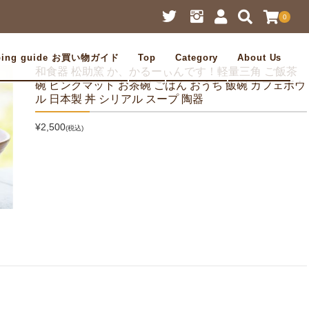
0
ping guide お買い物ガイド
Top
Category
About Us
和食器 松助窯 か、かるーぃんです！軽量三角 ご飯茶
碗 ピンクマット お茶碗 ごはん おうち 飯碗 カフェボウ
ル 日本製 丼 シリアル スープ 陶器
¥2,500
(税込)