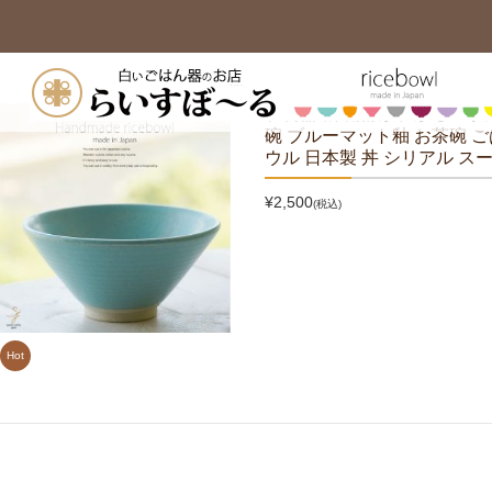
和食器 松助窯 か、かるーぃ
碗 ブルーマット釉 お茶碗 ご
ウル 日本製 丼 シリアル ス
¥2,500
(税込)
Hot