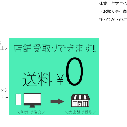
休業、年末年
・お取り寄せ
揃ってからの
せ
の上メ
。
インシ
ますこ