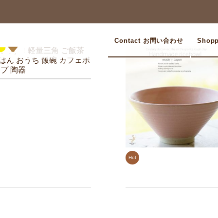
Contact お問い合わせ
Shop
んです！軽量三角 ご飯茶
はん おうち 飯碗 カフェボ
ープ 陶器
Hot