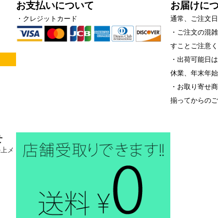
お支払いについて
お届けに
・クレジットカード
通常、ご注文日
・ご注文の混
すことご注意
！
・出荷可能日は
休業、年末年
・お取り寄せ
揃ってからの
せ
の上メ
。