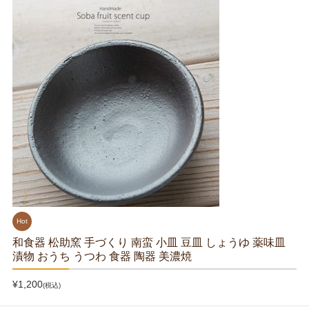
Hot
和食器 松助窯 手づくり 南蛮 小皿 豆皿 しょうゆ 薬味皿
漬物 おうち うつわ 食器 陶器 美濃焼
¥1,200
(税込)