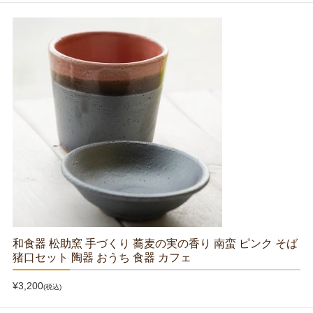
和食器 松助窯 手づくり 蕎麦の実の香り 南蛮 ピンク そば
猪口セット 陶器 おうち 食器 カフェ
¥3,200
(税込)