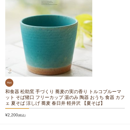
Hot
和食器 松助窯 手づくり 蕎麦の実の香り トルコブルーマ
ット そば猪口 フリーカップ 湯のみ 陶器 おうち 食器 カフ
ェ 夏そば 涼しげ 蕎麦 春日井 軽井沢 【夏そば】
¥2,200
(税込)