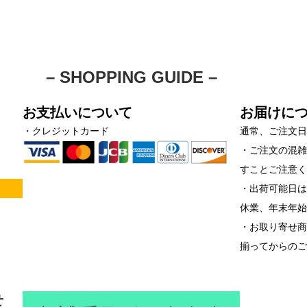
– SHOPPING GUIDE –
お支払いについて
お届けに
・クレジットカード
通常、ご注文日
・ご注文の混
すことご注意
！
・出荷可能日は
休業、年末年
・お取り寄せ
揃ってからの
せ