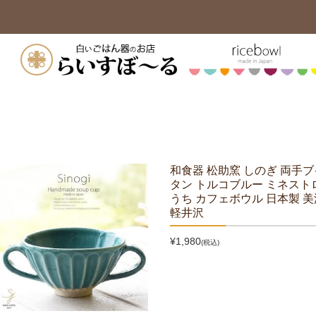
和食器 松助窯 しのぎ 両手
タン トルコブルー ミネスト
うち カフェボウル 日本製 
軽井沢
¥1,980
(税込)