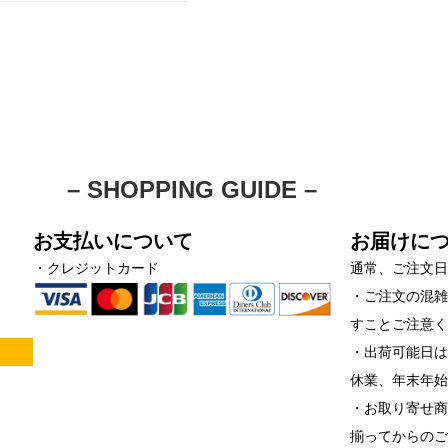
– SHOPPING GUIDE –
お支払いについて
お届けに
・クレジットカード
通常、ご注文日
・ご注文の混
すことご注意
！
・出荷可能日は
休業、年末年
・お取り寄せ
揃ってからの