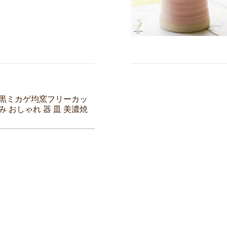
 黒ミカゲ均窯フリーカッ
み おしゃれ 器 皿 美濃焼