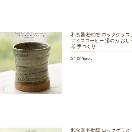
和食器 松助窯 ロックグラス
アイスコーヒー 湯のみ おしゃ
器 手づくり
¥2,000
(税込)
和食器 松助窯 ロックグラス