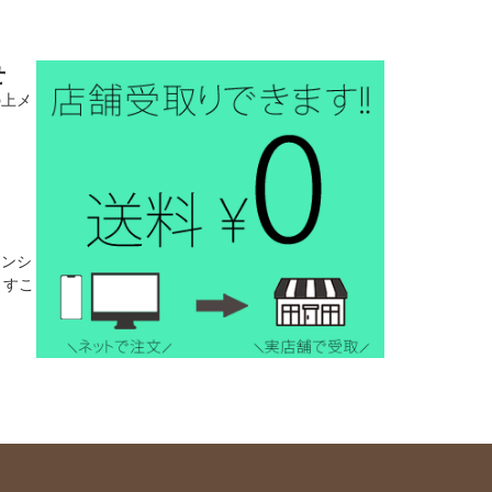
せ
の上メ
。
インシ
ますこ