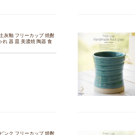
 土灰釉 フリーカップ 焼酎
れ 器 皿 美濃焼 陶器 食
 ピンク フリーカップ 焼酎