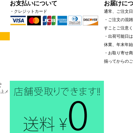
お支払いについて
お届けに
・クレジットカード
通常、ご注文日
・ご注文の混
すことご注意
！
・出荷可能日は
休業、年末年
・お取り寄せ
揃ってからの
せ
の上メ
。