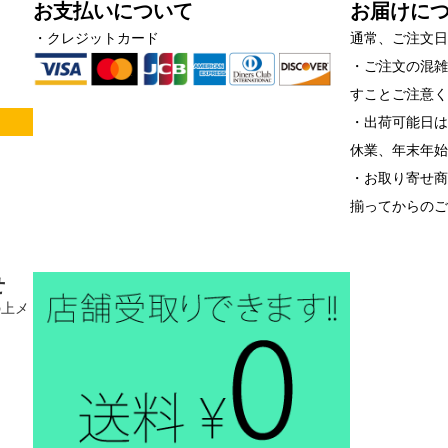
お支払いについて
お届けに
・クレジットカード
通常、ご注文日
・ご注文の混
すことご注意
！
・出荷可能日は
休業、年末年
・お取り寄せ
揃ってからの
せ
の上メ
。