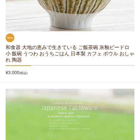
New
和食器 大地の恵みで生きている ご飯茶碗 灰釉ビードロ
小 飯碗 うつわ おうちごはん 日本製 カフェ ボウル おしゃ
れ 陶器
¥3,000
(税込)