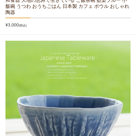
和食器 大地の恵みで生きている ご飯茶碗 藍染ブルー 小
飯碗 うつわ おうちごはん 日本製 カフェ ボウル おしゃれ
陶器
¥3,000
(税込)