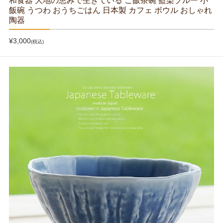
和食器 大地の恵みで生きている ご飯茶碗 藍染ブルー 小
飯碗 うつわ おうちごはん 日本製 カフェ ボウル おしゃれ
陶器
¥3,000
(税込)