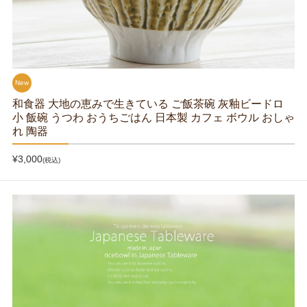
New
和食器 大地の恵みで生きている ご飯茶碗 灰釉ビードロ
小 飯碗 うつわ おうちごはん 日本製 カフェ ボウル おしゃ
れ 陶器
¥3,000
(税込)