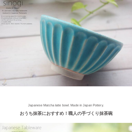
≪軽井沢店オープンしております！≫ 今シーズンも元気に営業
中！実店舗でしか取り扱ってない商品たくさんご用意しておりま
す♪ みなさまのご来店、お待ちしております。
2025/5/9
≪らいすぼ～るのお皿がパッケージに使用されました！≫ 5月7
日（水）に発売『よしもとカレー 北海道こしみず 三種のじゃが
いも編』レトルトカレーのパッケージに、当店のオリジナル商品
【でっかいどー 北の大地パーティーメインプレート】が使用さ
れました！
2025/5/2
≪軽井沢店2025年オープンしました！≫ 今シーズンオープンし
Japanese Matcha latte bowl. Made in Japan Pottery.
ました！新商品もたくさんご用意しております♪ みなさまのご来
おうち抹茶におすすめ！職人の手づくり抹茶碗
店、お待ちしております。