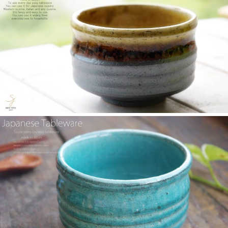
2025/4/16
≪テレビで紹介されました≫ 2025年4月16日～30日 CCNet ケー
ブルテレビ しょぴもる『まちの素敵な歩き方』で 白いごはん器
のお店 らいすぼーる 小牧店が紹介されました。
2025/2/6
≪テレビで紹介されました≫ 2024年2月29日 中京テレビ キャッ
チ！『名鉄小牧線ぶらり旅～味岡駅編～』で 白いごはん器のお
店 らいすぼーる 小牧店が紹介されました。
2025/2/5
らいすぼ～るのYouTube公式チャンネルがスタートしました！ぜ
ひご覧ください。チャンネル登録お願いします♪
2025/2/5
≪テレビで紹介されました≫ 2024年1月21日 大垣ケーブルテレ