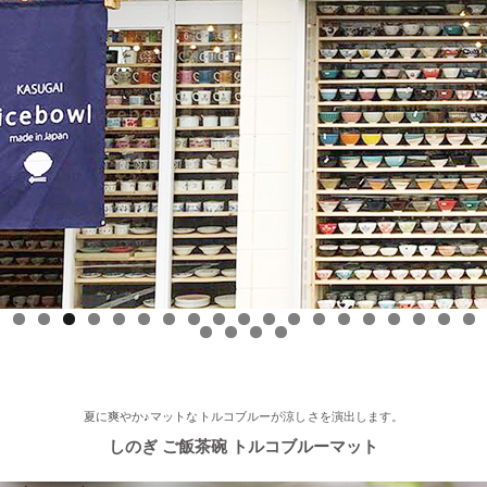
ースONE』 ひとつに特化で差別化！「東海地方の専門店」コー
ナーで白いごはん器のお店 らいすぼーる 春日井店が紹介されま
した！
2025/9/17
≪中日新聞に掲載されました≫ 2025年9月17日 中日新聞朝刊18
面 近郊版 『わが街ぶらり探訪』コーナーにて白いごはん器のお
店 らいすぼーる 小牧店が紹介されました！ 近郊版(犬山、小牧
市、春日井市、豊山町、扶桑町、大口町)の地域の方、ぜひご覧
ください～★
2025/8/17
0
1
2
3
4
5
6
7
8
9
0
1
2
3
≪テレビで紹介されました≫ 2025年8月17日 フジテレビ 『なり
ゆき街道旅』で 白いごはん器のお店 らいすぼーる 軽井沢店が紹
介されました。
夏に爽やか♪マットなトルコブルーが涼しさを演出します。
しのぎ ご飯茶碗 トルコブルーマット
2025/7/23