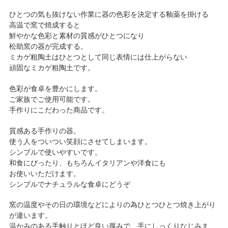
ひとつの気も抜けない作業に器の色彩を決定する釉薬を掛ける
高温で窯で焼成すると
鮮やかな色彩と素材の質感がひとつになり
松助窯の器が完成する。
ミカゲ粗陶土はひとつとして同じ表情には仕上がらない
頑固なミカゲ粗陶土です。
色彩が食卓を豊かにします。
ご家族でご使用可能です。
手作りにこだわった商品です。
質感ある手作りの器。
使う人をついつい笑顔にさせてしまいます。
シンプルで使いやすいです。
和食にぴったり、もちろんイタリアンや洋食にも
お使いいただけます。
シンプルでナチュラルな食卓にどうぞ
窯の温度やその日の環境などによりの為ひとつひとつ焼き上がり
が違います。
温かみのある手触りとほど良い厚みで、手にしっくりなじみま