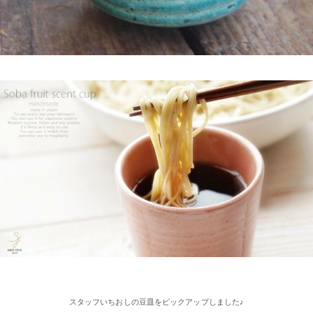
ビ『里見まさとのご町内探訪 おちょぼさんの参道をぶらぶら歩
くふれあい散歩』で 白いごはん器のお店 らいすぼーる 千代保稲
荷神社店が紹介されました。
2025/2/4
≪おすすめ≫ちょこっとがうれしい♪何個あっても便利な手づく
り豆皿
2025/2/4
≪第2弾 公式Youtubeチャンネル お買い物モニターアンバサダー
大募集☆≫ 詳しくはらいすぼ～るインスタグラムをチェッ
ク！！
2025/2/4
≪テレビで紹介されました≫ 2021年11月1日 東海テレビ スイッ
チ！『笑う門には福来る』コーナーで 矢野･兵動の兵動大樹さん
スタッフいちおしの豆皿をピックアップしました♪
が白いごはん器のお店 らいすぼーる 春日井店にいらっしゃいま