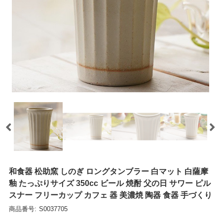
和食器 松助窯 しのぎ ロングタンブラー 白マット 白薩摩
釉 たっぷりサイズ 350cc ビール 焼酎 父の日 サワー ピル
スナー フリーカップ カフェ 器 美濃焼 陶器 食器 手づくり
商品番号:
S0037705