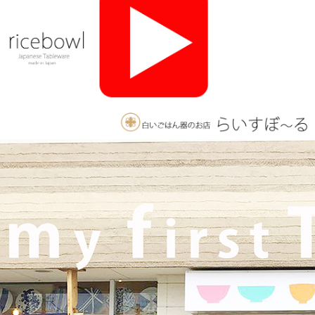
ざいます。軽井沢店2026年オープンしました！新商品をたくさ
んご用意しております。みなさまのご来店をお待ちしております
♪
2025/11/26
≪おすすめ≫ 釉薬のグラデーションが美しい、手づくりの抹茶
碗。実店舗でも手にとっていただけます♪海外発送も承っており
ます！
2025/10/26
≪軽井沢店営業のお知らせ≫ いつもご覧いただきありがとうご
ざいます。軽井沢店2026年はGW頃オープンとなります！ご期待
くださいませ！！ 2025年は11月3日（火）
までの営業となり
ます。
2025/9/26
≪テレビで紹介されました≫ 2025年9月26日 東海テレビ 『ニュ