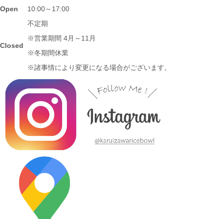
≪マガジンで掲載されました≫ 名鉄グループエリア 魅力発見マ
Open
10:00～17:00
ガジンWind 2021年3月号「田縣神社前駅」に 白いごはん器のお
不定期
店 らいすぼーる 小牧店が掲載されました。
※営業期間 4月～11月
Closed
※冬期間休業
2024/3/12
※諸事情により変更になる場合がございます。
≪テレビで紹介されました≫ 2020年11月6日 中京テレビ ぐっと
『お米特集』コーナーで MAG!C☆PRINCEの平野泰新さんが白
いごはん器のお店 らいすぼーる 春日井店にいらっしゃいまし
た。
2024/3/12
≪テレビで紹介されました≫ 2019年10月14日 、メ～テレ ドデ
スカ！ハピスタ『美味しく見える!?器の選び方』コーナーで 白い
ごはん器のお店 らいすぼーる 春日井店が紹介されました。
2024/3/12