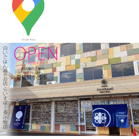
2023/12/22
≪おすすめ≫ 少し大きめで使いやすい！カラフルオーバルボー
ル♪
2023/12/15
≪新着商品≫ 波佐見焼のアップル柄とラフランス柄の小さめテ
ィーポット新入荷しました♪数量限定販売中！！
2023/12/1
≪おすすめ≫ 寒～い朝には、具沢山のあったか～いスープを信
楽焼スープカップでいかがでしょうか？
2023/11/16
≪新着商品≫ 波佐見焼のラフランスとりんごのマグカップ新入