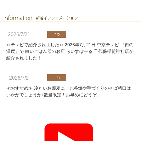
2026/7/21
≪テレビで紹介されました≫ 2026年7月21日 中京テレビ 『街の
温度』で 白いごはん器のお店 らいすぼーる 千代保稲荷神社店が
紹介されました！
2026/7/2
≪おすすめ≫ 冷たいお蕎麦に！九谷焼や手づくりのそば猪口は
いかがでしょうか♪数量限定！お早めにどうぞ。
2026/4/25
≪軽井沢店営業のお知らせ≫ いつもご覧いただきありがとうご
ざいます。軽井沢店2026年オープンしました！新商品をたくさ
んご用意しております。みなさまのご来店をお待ちしております