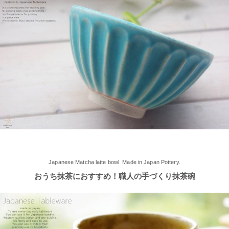
中！実店舗でしか取り扱ってない商品たくさんご用意しておりま
す♪ みなさまのご来店、お待ちしております。
2025/5/9
≪らいすぼ～るのお皿がパッケージに使用されました！≫ 5月7
日（水）に発売『よしもとカレー 北海道こしみず 三種のじゃが
いも編』レトルトカレーのパッケージに、当店のオリジナル商品
【でっかいどー 北の大地パーティーメインプレート】が使用さ
れました！
2025/5/2
≪軽井沢店2025年オープンしました！≫ 今シーズンオープンし
Japanese Matcha latte bowl. Made in Japan Pottery.
ました！新商品もたくさんご用意しております♪ みなさまのご来
おうち抹茶におすすめ！職人の手づくり抹茶碗
店、お待ちしております。
2025/4/16
≪テレビで紹介されました≫ 2025年4月16日～30日 CCNet ケー