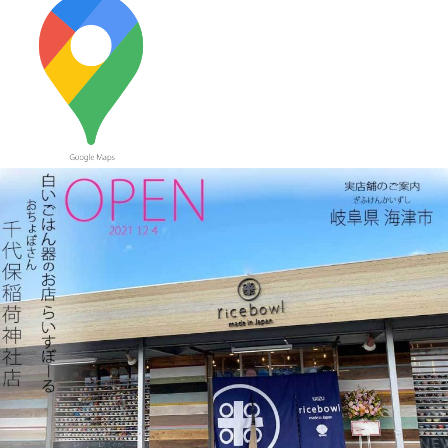
≪新着商品≫ 波佐見焼のアイテム新入荷しました♪ころころぱす
てるボーダーカップなど
2023/9/21
≪おすすめ≫ もうすぐ新米の季節
つやつやお米が映えるお茶
碗、入荷してます♪
2023/9/7
≪おすすめ≫ 食卓華やぐ✿信楽焼 蓮の葉プレート
2023/8/24
≪おすすめ≫ 満腹ッ☆松助窯 変型どんぶり
2023/8/10
≪おすすめ≫ 冷たい麺がすすりたいっ
松助 蕎麦猪口