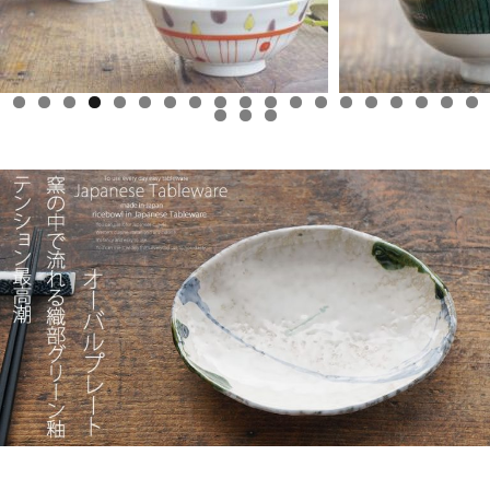
0
1
2
3
4
5
6
7
8
9
0
1
2