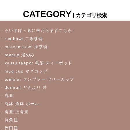
CATEGORY
| カテゴリ検索
・らいすぼ～るに来たらまずこちら！
・ricebowl ご飯茶碗
・matcha bowl 抹茶碗
・teacup 湯のみ
・kyusu teapot 急須 ティーポット
・mug cup マグカップ
・tumbler タンブラー フリーカップ
・donburi どんぶり 丼
・丸皿
・丸鉢 角鉢 ボール
・角皿 正角皿
・長角皿
・楕円皿