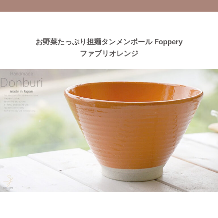
2023/4/13
≪おすすめ≫茶碗にスープ、煮物にも！活躍は無限大
every碗
シリーズ
お野菜たっぷり担麺タンメンボール Foppery
ファブリオレンジ
2023/4/7
≪おすすめ≫自然感じる食卓、今日も美味しくいただきます！大
地の恵みで生きているシリーズ
2023/3/31
≪おすすめ≫ぬくもりカラーでほっこり♪波佐見焼 琥珀シリー
ズ
2023/3/20
≪新着商品≫ 映える食卓
トルコブルーのきれいな器、入荷し
ました♪