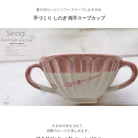
2023/3/1
夏の冷たいビシソワーズスープにおすすめ
手づくり しのぎ 両手スープカップ
≪おすすめ≫春の陽気
かわいい桜のお茶碗♪
2023/2/21
≪おすすめ≫お世話になったあの人に…感謝を伝えるおすすめギ
フト♪
2023/2/16
≪新着商品≫ ほんわかかわいい♡椿の器、入荷しました♪
2023/2/13
≪おすすめ≫ お待たせしました！人気のしのぎ湯飲み窯出し入
荷しました♪
大きめの氷を入れて、
焼酎のロックが楽しめます。