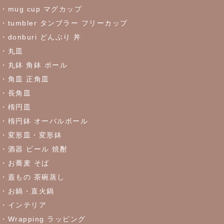
・mug cup マグカップ
・tumbler タンブラー フリーカップ
2023/5/30
・donburi どんぶり 丼
≪おすすめ≫食卓を彩るかわいい器
リーフになった盛鉢
・丸皿
・丸鉢 角鉢 ボール
2023/5/18
・角皿 正角皿
≪おすすめ≫実は万能！？色々使える抹茶碗
・長角皿
・楕円皿
2023/4/27
・楕円鉢 オーバルボール
・変形皿・変形鉢
≪おすすめ≫ちょこっとがうれしい♪松助窯 ちょこっと豆皿シリ
ーズ
・酒器 ビール 焼酎
・お蕎麦 そば
・蓋もの 茶碗蒸し
2023/4/21
・お鍋・直火鍋
≪窯出し再入荷しました！≫どんなお料理にもぴったり♪
・インテリア
・Wrapping ラッピング