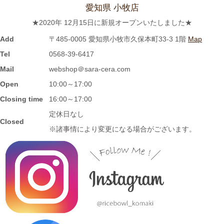
荷しました♪先行販売中！！
愛知県 小牧店
★2020年 12月15日に新規オープンいたしました★
2023/11/1
Add
〒485-0005 愛知県小牧市久保本町33-3 1階
Map
≪再入荷≫窯出し入荷しました♪松助窯 お野菜たっぷり担麺 タン
Tel
0568-39-6417
メン ボール
Mail
webshop＠sara-cera.com
Open
10:00～17:00
2023/10/25
Closing time
16:00～17:00
≪新着商品≫ 波佐見焼の可愛いフルーツ柄平鉢新入荷しました♪
定休日なし
Closed
先行販売中！！
※諸事情により変更になる場合がございます。
2023/10/23
≪おすすめ≫ あったか～いお茶にどうぞ！しのぎの湯飲み再入
荷しました♪焼きたてホヤホヤです★
2023/10/12