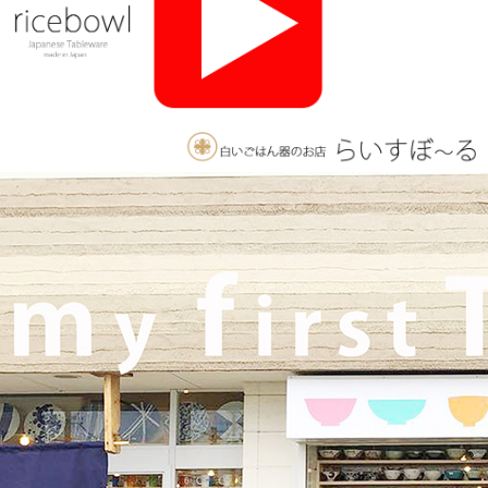
♪
2025/11/26
≪おすすめ≫ 釉薬のグラデーションが美しい、手づくりの抹茶
碗。実店舗でも手にとっていただけます♪海外発送も承っており
ます！
2025/10/26
≪軽井沢店営業のお知らせ≫ いつもご覧いただきありがとうご
ざいます。軽井沢店2026年はGW頃オープンとなります！ご期待
くださいませ！！ 2025年は11月3日（火）
までの営業となり
ます。
2025/9/26
≪テレビで紹介されました≫ 2025年9月26日 東海テレビ 『ニュ
ースONE』 ひとつに特化で差別化！「東海地方の専門店」コー
ナーで白いごはん器のお店 らいすぼーる 春日井店が紹介されま