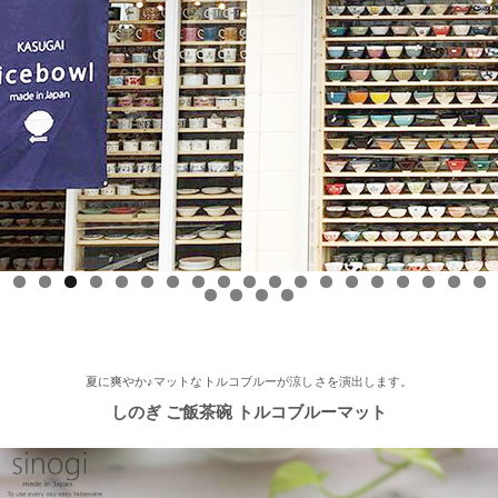
した！
2025/9/17
≪中日新聞に掲載されました≫ 2025年9月17日 中日新聞朝刊18
面 近郊版 『わが街ぶらり探訪』コーナーにて白いごはん器のお
店 らいすぼーる 小牧店が紹介されました！ 近郊版(犬山、小牧
市、春日井市、豊山町、扶桑町、大口町)の地域の方、ぜひご覧
ください～★
2025/8/17
0
1
2
3
4
5
6
7
8
9
0
1
2
3
≪テレビで紹介されました≫ 2025年8月17日 フジテレビ 『なり
ゆき街道旅』で 白いごはん器のお店 らいすぼーる 軽井沢店が紹
介されました。
夏に爽やか♪マットなトルコブルーが涼しさを演出します。
しのぎ ご飯茶碗 トルコブルーマット
2025/7/23
≪軽井沢店オープンしております！≫ 今シーズンも元気に営業