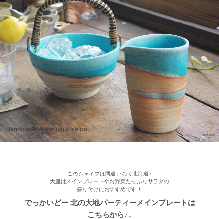
2022/11/09
≪人気商品≫ 焼き魚がおいしい季節ですね♪長角皿はぴったりの
アイテムです！
2022/11/09
≪おすすめ≫ お料理メニューを選ばない すごい和食器セット
光沢ある真っ黒な和モダン食器 ポカポカ春さくらの舞桜 24ピー
ス家族セット
このシェイプは間違いなく北海道♪
大皿はメインプレートやお野菜たっぷりサラダの
盛り付けにおすすめです！
でっかいどー 北の大地パーティーメインプレートは
こちらから♪↓