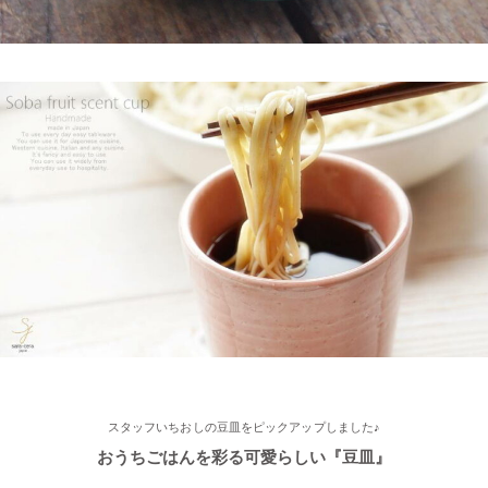
荷神社店が紹介されました。
2025/2/4
≪おすすめ≫ちょこっとがうれしい♪何個あっても便利な手づく
り豆皿
2025/2/4
≪第2弾 公式Youtubeチャンネル お買い物モニターアンバサダー
大募集☆≫ 詳しくはらいすぼ～るインスタグラムをチェッ
ク！！
2025/2/4
≪テレビで紹介されました≫ 2021年11月1日 東海テレビ スイッ
チ！『笑う門には福来る』コーナーで 矢野･兵動の兵動大樹さん
スタッフいちおしの豆皿をピックアップしました♪
が白いごはん器のお店 らいすぼーる 春日井店にいらっしゃいま
した。
おうちごはんを彩る可愛らしい『豆皿』