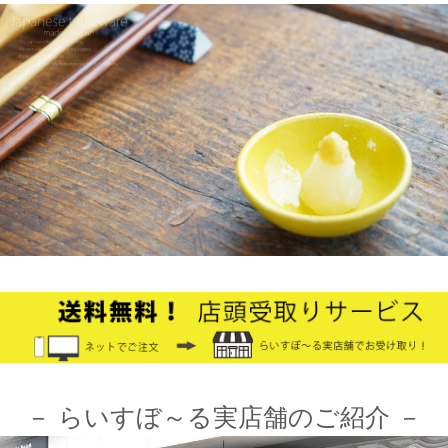
2025/2/4
≪テレビで紹介されました≫ 2021年9月5日 中京テレビ キャッ
チ！『金額当て中継 コレいくらでSHOW！』生放送のコーナー
で 白いごはん器のお店 らいすぼーる 小牧店が出演しました。
2024/12/4
オフィシャルショップがリニューアルしました！お客様により快
適にお買い物をお楽しみいただけるよう、表示速度などを改善し
ました。みなさまのご利用をお待ちしております。
2024/10/26
≪第1弾 公式Youtubeチャンネル お買い物モニターアンバサダー
大募集☆≫ 詳しくはらいすぼ～るインスタグラムをチェッ
ク！！
－ らいすぼ～る実店舗のご紹介 －
2024/3/12