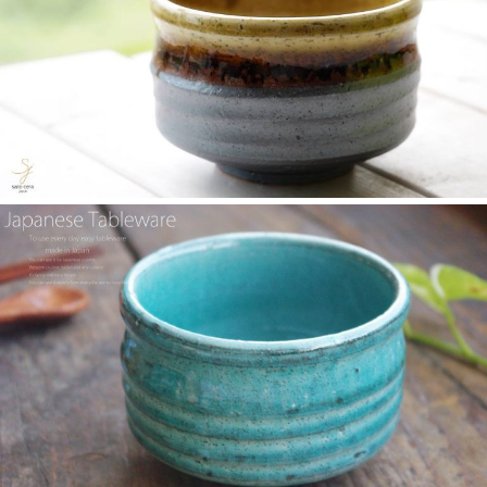
ブルテレビ しょぴもる『まちの素敵な歩き方』で 白いごはん器
のお店 らいすぼーる 小牧店が紹介されました。
2025/2/6
≪テレビで紹介されました≫ 2024年2月29日 中京テレビ キャッ
チ！『名鉄小牧線ぶらり旅～味岡駅編～』で 白いごはん器のお
店 らいすぼーる 小牧店が紹介されました。
2025/2/5
らいすぼ～るのYouTube公式チャンネルがスタートしました！ぜ
ひご覧ください。チャンネル登録お願いします♪
2025/2/5
≪テレビで紹介されました≫ 2024年1月21日 大垣ケーブルテレ
ビ『里見まさとのご町内探訪 おちょぼさんの参道をぶらぶら歩
くふれあい散歩』で 白いごはん器のお店 らいすぼーる 千代保稲