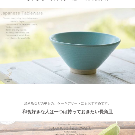
≪おすすめ≫ おうちでカフェ気分♪手作りクープボウル
2022/12/2
≪おすすめ≫ 美味しいおかずと一緒にパクり♪土鍋で炊いたツヤ
ツヤごはん！
2022/11/29
≪おすすめ≫ 小鉢を並べてちょこっと豪華に♪ コロンとかわい
い木ノ葉の小鉢
2022/11/25
≪おすすめ≫ 手作りのあたたかさ♪職人の手でそ〜っとくぼませ
焼き鳥などの串もの、ケーキデザートにもおすすめです。
たマグカップ
和食好きな人は一つは持っておきたい長角皿
2022/11/22