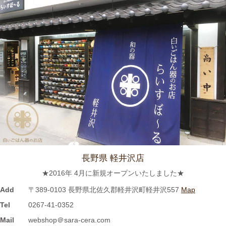
≪テレビで紹介されました≫ 2021年7月12日 CBCテレビ まちイ
チ nice to people『春日井市・専門店』巡りで TKOの木本武宏さ
んが白いごはん器のお店 らいすぼーる 春日井店にいらっしゃい
ました。
2024/3/12
≪ラジオで紹介されました≫ 2021年7月8日 CBCラジオ ドラ魂
キング『レポドラ中継』コーナーに 白いごはん器のお店 らいす
ぼーる 小牧店が出演しました。
2024/3/12
長野県 軽井沢店
≪テレビで紹介されました≫ 2021年5月18日 CBCテレビ チャン
★2016年 4月に新規オープンいたしました★
ト！『食卓を彩る豆皿活用術』コーナーに 白いごはん器のお店
らいすぼーる 小牧店が紹介されました。
Add
〒389-0103 長野県北佐久郡軽井沢町軽井沢557
Map
Tel
0267-41-0352
2024/3/12
Mail
webshop＠sara-cera.com