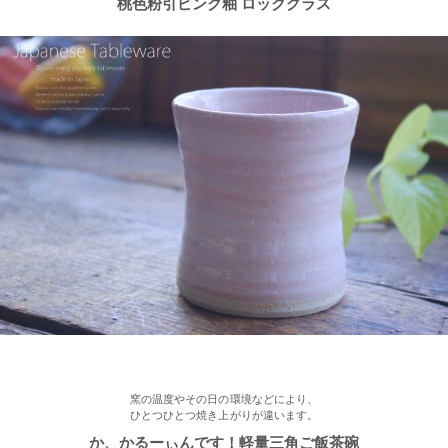
桃色粉引ピンク釉 ロックグラス
2023/2/03
≪新着商品≫ あったか手作りご飯茶碗・湯飲み、入荷しました♪
2023/1/16
≪おすすめ≫ お好み具材の恵方巻♪大きいお皿を囲んで手作りを
楽しみませんか？
2022/12/28
≪再入荷≫ プレゼントにもおすすめ♪ぽってり一珍和花 ご飯茶碗
2022/12/22
≪おすすめ≫ もうすぐお正月！みんなで囲む贅沢おかず♪信楽
焼 山芋の葉パーティープレート
窯の温度やその日の環境などにより、
ひとつひとつ焼き上がりが違います。
2022/12/15
か、かるーぃんです！軽量三角ご飯茶碗