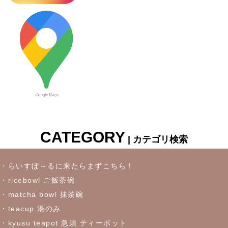
レー
2023/7/6
≪新着商品≫ 波佐見焼♪かわいい小鉢入荷しました✿
2023/6/22
≪再入荷≫ お待たせしました！リーフになったトルコブルーに
吸い込まれそうなパスタプレート
CATEGORY
| カテゴリ検索
2023/6/16
≪おすすめ≫冷たいドリンクいかがです？松助窯ロックグラス
・らいすぼ～るに来たらまずこちら！
・ricebowl ご飯茶碗
2023/6/7
・matcha bowl 抹茶碗
・teacup 湯のみ
これからの季節にぴったりなトルコブルーのお皿が限定入荷しま
した♪お早めにどうぞ！
・kyusu teapot 急須 ティーポット