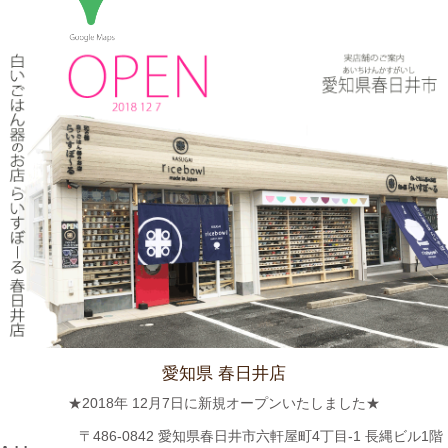
≪マガジンで掲載されました≫ 流行発信MOOK おでかけ春日井
守山小牧2019-2020 2019年4月号に 白いごはん器のお店 らいす
ぼーる 春日井店が掲載されました。
2024/3/12
≪テレビで紹介されました≫ 2019年5月18日 、東海テレビ ぐっ
さん家！『ぐっさん！オレンジと行く春日井Jeep旅！』で 山口
智充さんが白いごはん器のお店 らいすぼーる 春日井店にいらっ
しゃいました。
2024/2/22
≪おすすめ≫今日は猫の日！猫好きにはたまらないおすすめご飯
茶碗いかがでしょうか？
愛知県 春日井店
2024/2/9
★2018年 12月7日に新規オープンいたしました★
≪おすすめ≫ ホントに小さな豆皿！食後の一口デザート、ナッ
〒486-0842 愛知県春日井市六軒屋町4丁目-1 長縄ビル1階
ツを入れたり、薬味皿としてもGOOD★