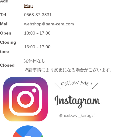
Add
Map
Tel
0568-37-3331
2024/2/2
Mail
webshop＠sara-cera.com
≪おすすめ≫ 信楽焼のモザイクプレート数量限定販売！
Open
10:00～17:00
Closing
2024/1/15
16:00～17:00
time
≪おすすめ≫ 信楽焼のコーヒーカップでほっと一息しません
定休日なし
か？
Closed
※諸事情により変更になる場合がございます。
2024/1/12
≪おすすめ≫ お正月の暴飲暴食。。。ワンプレートで彩りよく
バランスの良い食事を♪
2024/1/3
≪おすすめ≫ 七草粥の準備は出来ましたか？お粥に麺類と色々
使える小どんぶりはいかかでしょうか？