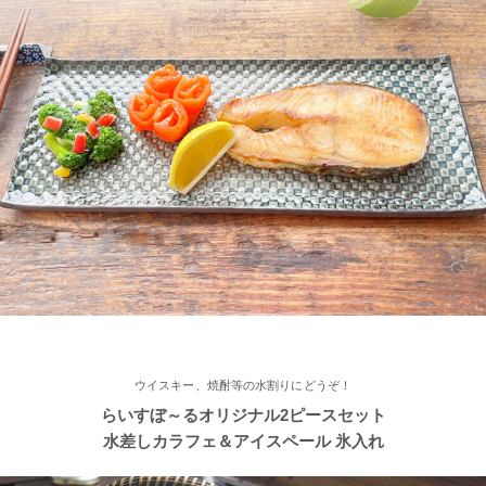
≪再入荷≫ お待たせしました！窯出し入荷しました♪職人の手で
そ～っとくぼませた変型どんぶり 黒釉ブラック
2022/11/15
≪おすすめ≫ さむ～い朝にあったかスープ♪松助窯 しのぎ 片手
スープカップ
2022/11/12
≪おすすめ≫ あったか鍋をお楽しみください♪とんすい小鉢がつ
いたお鍋セットです。
2022/11/09
ウイスキー、焼酎等の水割りにどうぞ！
≪新着商品≫ たっぷりお父さん湯飲み 南蛮カラー♪そろそろ温か
らいすぼ～るオリジナル2ピースセット
い飲み物が欲しくなりますね！
水差しカラフェ＆アイスペール 氷入れ