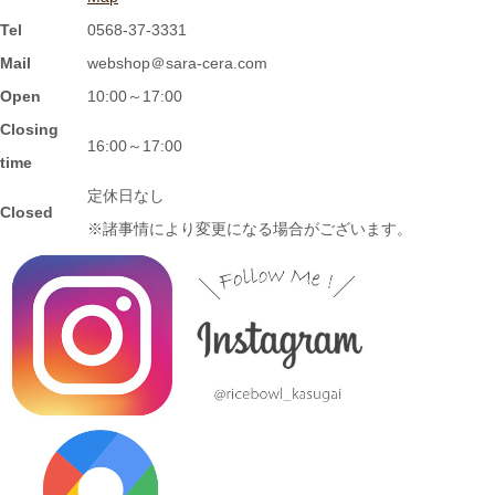
Tel
0568-37-3331
2024/2/2
Mail
webshop＠sara-cera.com
≪おすすめ≫ 信楽焼のモザイクプレート数量限定販売！
Open
10:00～17:00
Closing
2024/1/15
16:00～17:00
time
≪おすすめ≫ 信楽焼のコーヒーカップでほっと一息しません
定休日なし
か？
Closed
※諸事情により変更になる場合がございます。
2024/1/12
≪おすすめ≫ お正月の暴飲暴食。。。ワンプレートで彩りよく
バランスの良い食事を♪
2024/1/3
≪おすすめ≫ 七草粥の準備は出来ましたか？お粥に麺類と色々
使える小どんぶりはいかかでしょうか？