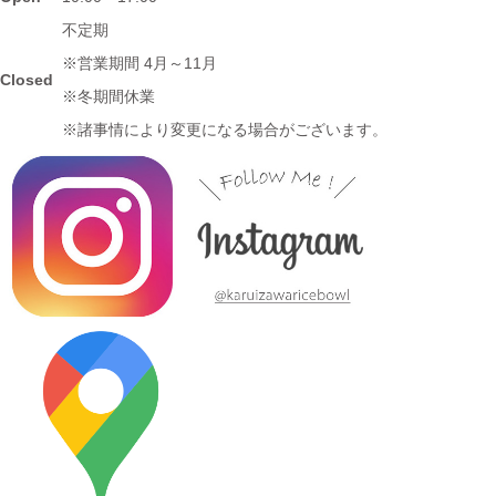
ガジンWind 2021年3月号「田縣神社前駅」に 白いごはん器のお
不定期
店 らいすぼーる 小牧店が掲載されました。
※営業期間 4月～11月
Closed
※冬期間休業
2024/3/12
※諸事情により変更になる場合がございます。
≪テレビで紹介されました≫ 2020年11月6日 中京テレビ ぐっと
『お米特集』コーナーで MAG!C☆PRINCEの平野泰新さんが白
いごはん器のお店 らいすぼーる 春日井店にいらっしゃいまし
た。
2024/3/12
≪テレビで紹介されました≫ 2019年10月14日 、メ～テレ ドデ
スカ！ハピスタ『美味しく見える!?器の選び方』コーナーで 白い
ごはん器のお店 らいすぼーる 春日井店が紹介されました。
2024/3/12
≪マガジンで掲載されました≫ 流行発信MOOK おでかけ春日井