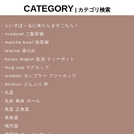
CATEGORY
| カテゴリ検索
・らいすぼ～るに来たらまずこちら！
・ricebowl ご飯茶碗
・matcha bowl 抹茶碗
・teacup 湯のみ
・kyusu teapot 急須 ティーポット
・mug cup マグカップ
・tumbler タンブラー フリーカップ
・donburi どんぶり 丼
・丸皿
・丸鉢 角鉢 ボール
・角皿 正角皿
・長角皿
・楕円皿