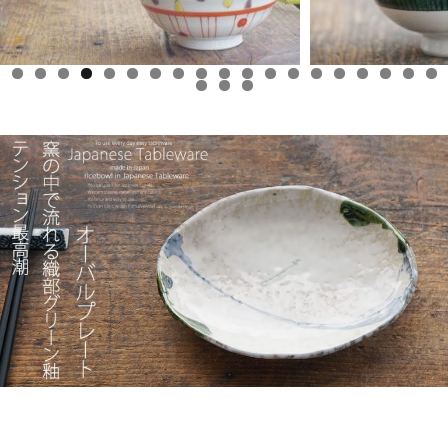
0
1
2
3
4
5
6
7
8
9
0
1
2