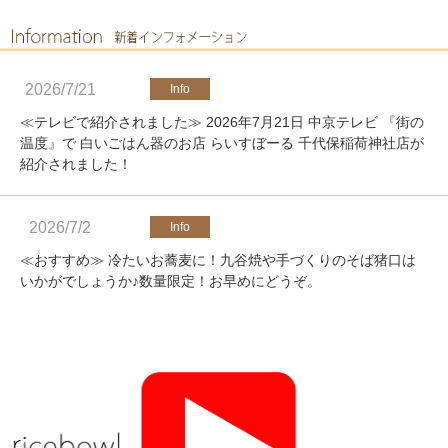
2026/7/21
≪テレビで紹介されました≫ 2026年7月21日 中京テレビ 『街の
温度』で 白いごはん器のお店 らいすぼーる 千代保稲荷神社店が
紹介されました！
2026/7/2
≪おすすめ≫ 冷たいお蕎麦に！九谷焼や手づくりのそば猪口は
いかがでしょうか♪数量限定！お早めにどうぞ。
2026/4/25
≪軽井沢店営業のお知らせ≫ いつもご覧いただきありがとうご
ざいます。軽井沢店2026年オープンしました！新商品をたくさ
んご用意しております。みなさまのご来店をお待ちしております
♪