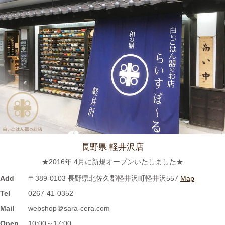
≪テレビで紹介されました≫ 2021年7月12日 CBCテレビ まちイ
チ nice to people『春日井市・専門店』巡りで TKOの木本武宏さ
んが白いごはん器のお店 らいすぼーる 春日井店にいらっしゃい
ました。
2024/3/12
≪ラジオで紹介されました≫ 2021年7月8日 CBCラジオ ドラ魂
キング『レポドラ中継』コーナーに 白いごはん器のお店 らいす
ぼーる 小牧店が出演しました。
2024/3/12
長野県 軽井沢店
≪テレビで紹介されました≫ 2021年5月18日 CBCテレビ チャン
★2016年 4月に新規オープンいたしました★
ト！『食卓を彩る豆皿活用術』コーナーに 白いごはん器のお店
らいすぼーる 小牧店が紹介されました。
Add
〒389-0103 長野県北佐久郡軽井沢町軽井沢557
Map
Tel
0267-41-0352
2024/3/12
Mail
webshop＠sara-cera.com
≪マガジンで掲載されました≫ 名鉄グループエリア 魅力発見マ
Open
10:00～17:00