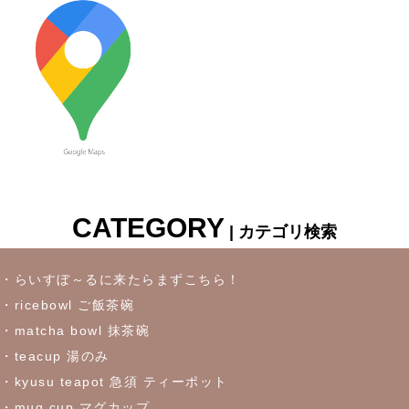
2023/7/6
≪新着商品≫ 波佐見焼♪かわいい小鉢入荷しました✿
2023/6/22
≪再入荷≫ お待たせしました！リーフになったトルコブルーに
吸い込まれそうなパスタプレート
CATEGORY
| カテゴリ検索
2023/6/16
≪おすすめ≫冷たいドリンクいかがです？松助窯ロックグラス
・らいすぼ～るに来たらまずこちら！
・ricebowl ご飯茶碗
2023/6/7
・matcha bowl 抹茶碗
・teacup 湯のみ
これからの季節にぴったりなトルコブルーのお皿が限定入荷しま
した♪お早めにどうぞ！
・kyusu teapot 急須 ティーポット
・mug cup マグカップ