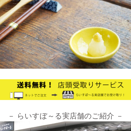
2025/2/4
≪テレビで紹介されました≫ 2021年9月5日 中京テレビ キャッ
チ！『金額当て中継 コレいくらでSHOW！』生放送のコーナー
で 白いごはん器のお店 らいすぼーる 小牧店が出演しました。
2024/12/4
オフィシャルショップがリニューアルしました！お客様により快
適にお買い物をお楽しみいただけるよう、表示速度などを改善し
ました。みなさまのご利用をお待ちしております。
2024/10/26
≪第1弾 公式Youtubeチャンネル お買い物モニターアンバサダー
大募集☆≫ 詳しくはらいすぼ～るインスタグラムをチェッ
ク！！
－ らいすぼ～る実店舗のご紹介 －
2024/3/12