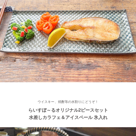
そ～っとくぼませた変型どんぶり 黒釉ブラック
2022/11/15
≪おすすめ≫ さむ～い朝にあったかスープ♪松助窯 しのぎ 片手
スープカップ
2022/11/12
≪おすすめ≫ あったか鍋をお楽しみください♪とんすい小鉢がつ
いたお鍋セットです。
2022/11/09
ウイスキー、焼酎等の水割りにどうぞ！
≪新着商品≫ たっぷりお父さん湯飲み 南蛮カラー♪そろそろ温か
らいすぼ～るオリジナル2ピースセット
い飲み物が欲しくなりますね！
水差しカラフェ＆アイスペール 氷入れ
2022/11/09