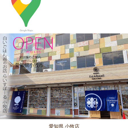
2023/12/22
≪おすすめ≫ 少し大きめで使いやすい！カラフルオーバルボー
ル♪
2023/12/15
≪新着商品≫ 波佐見焼のアップル柄とラフランス柄の小さめテ
ィーポット新入荷しました♪数量限定販売中！！
2023/12/1
≪おすすめ≫ 寒～い朝には、具沢山のあったか～いスープを信
楽焼スープカップでいかがでしょうか？
2023/11/16
≪新着商品≫ 波佐見焼のラフランスとりんごのマグカップ新入
荷しました♪先行販売中！！
愛知県 小牧店