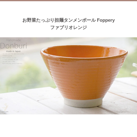
≪おすすめ≫茶碗にスープ、煮物にも！活躍は無限大
every碗
シリーズ
お野菜たっぷり担麺タンメンボール Foppery
ファブリオレンジ
2023/4/7
≪おすすめ≫自然感じる食卓、今日も美味しくいただきます！大
地の恵みで生きているシリーズ
2023/3/31
≪おすすめ≫ぬくもりカラーでほっこり♪波佐見焼 琥珀シリー
ズ
2023/3/20
≪新着商品≫ 映える食卓
トルコブルーのきれいな器、入荷し
ました♪