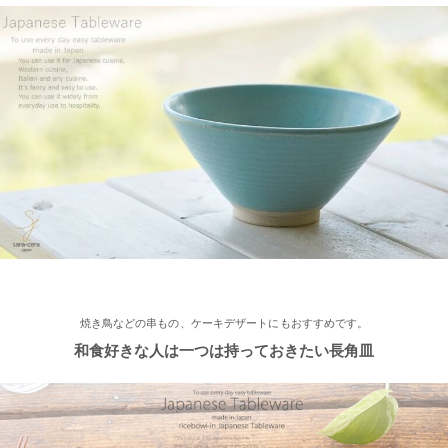
2022/12/2
≪おすすめ≫ 美味しいおかずと一緒にパクり♪土鍋で炊いたツヤ
ツヤごはん！
2022/11/29
≪おすすめ≫ 小鉢を並べてちょこっと豪華に♪ コロンとかわい
い木ノ葉の小鉢
2022/11/25
≪おすすめ≫ 手作りのあたたかさ♪職人の手でそ〜っとくぼませ
焼き鳥などの串もの、ケーキデザートにもおすすめです。
たマグカップ
和食好きな人は一つは持っておきたい長角皿
2022/11/22
≪再入荷≫ お待たせしました！窯出し入荷しました♪職人の手で