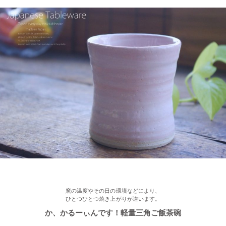
≪新着商品≫ あったか手作りご飯茶碗・湯飲み、入荷しました♪
2023/1/16
≪おすすめ≫ お好み具材の恵方巻♪大きいお皿を囲んで手作りを
楽しみませんか？
2022/12/28
≪再入荷≫ プレゼントにもおすすめ♪ぽってり一珍和花 ご飯茶碗
2022/12/22
≪おすすめ≫ もうすぐお正月！みんなで囲む贅沢おかず♪信楽
焼 山芋の葉パーティープレート
窯の温度やその日の環境などにより、
ひとつひとつ焼き上がりが違います。
2022/12/15
か、かるーぃんです！軽量三角ご飯茶碗
≪おすすめ≫ おうちでカフェ気分♪手作りクープボウル