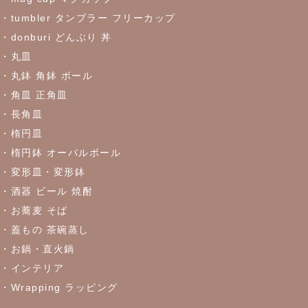
・tumbler タンブラー フリーカップ
2023/5/30
・donburi どんぶり 丼
≪おすすめ≫食卓を彩るかわいい器
リーフになった盛鉢
・丸皿
・丸鉢 角鉢 ボール
2023/5/18
・角皿 正角皿
≪おすすめ≫実は万能！？色々使える抹茶碗
・長角皿
・楕円皿
2023/4/27
・楕円鉢 オーバルボール
・変形皿・変形鉢
≪おすすめ≫ちょこっとがうれしい♪松助窯 ちょこっと豆皿シリ
ーズ
・酒器 ビール 焼酎
・お蕎麦 そば
・蓋もの 茶碗蒸し
2023/4/21
・お鍋・直火鍋
≪窯出し再入荷しました！≫どんなお料理にもぴったり♪
・インテリア
・Wrapping ラッピング
2023/4/13