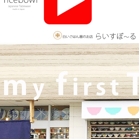
2025/11/26
≪おすすめ≫ 釉薬のグラデーションが美しい、手づくりの抹茶
碗。実店舗でも手にとっていただけます♪海外発送も承っており
ます！
2025/10/26
≪軽井沢店営業のお知らせ≫ いつもご覧いただきありがとうご
ざいます。軽井沢店2026年はGW頃オープンとなります！ご期待
くださいませ！！ 2025年は11月3日（火）
までの営業となり
ます。
2025/9/26
≪テレビで紹介されました≫ 2025年9月26日 東海テレビ 『ニュ
ースONE』 ひとつに特化で差別化！「東海地方の専門店」コー
ナーで白いごはん器のお店 らいすぼーる 春日井店が紹介されま
した！