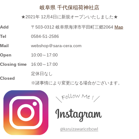
岐阜県 千代保稲荷神社店
2023/8/3
★2021年 12月4日に新規オープンいたしました★
≪おすすめ≫ホカホカご飯をもっとおいしく♪土と炎の香り 信楽
焼のご飯茶碗
Add
〒503-0312 岐阜県海津市平田町三郷2064
Map
Tel
0584-51-2586
2023/7/28
Mail
webshop＠sara-cera.com
Open
10:00～17:00
≪再入荷≫窯出し入荷しました♪松助窯 ストレートミニマグカッ
プ ピンクウェーブ釉
Closing time
16:00～17:00
定休日なし
Closed
2023/7/20
※諸事情により変更になる場合がございます。
≪おすすめ≫暑さに負けない
お腹い～っぱい頂きます♪松助
窯 がっつり小丼
2023/7/13
≪新着商品≫ しのぎのアイテム入荷しました♪オーバルサラダト
レー