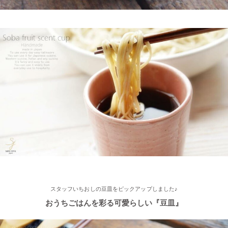
2025/2/4
≪おすすめ≫ちょこっとがうれしい♪何個あっても便利な手づく
り豆皿
2025/2/4
≪第2弾 公式Youtubeチャンネル お買い物モニターアンバサダー
大募集☆≫ 詳しくはらいすぼ～るインスタグラムをチェッ
ク！！
2025/2/4
≪テレビで紹介されました≫ 2021年11月1日 東海テレビ スイッ
チ！『笑う門には福来る』コーナーで 矢野･兵動の兵動大樹さん
スタッフいちおしの豆皿をピックアップしました♪
が白いごはん器のお店 らいすぼーる 春日井店にいらっしゃいま
した。
おうちごはんを彩る可愛らしい『豆皿』