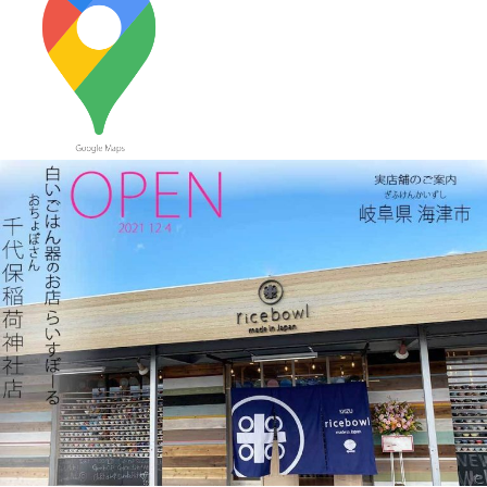
てるボーダーカップなど
2023/9/21
≪おすすめ≫ もうすぐ新米の季節
つやつやお米が映えるお茶
碗、入荷してます♪
2023/9/7
≪おすすめ≫ 食卓華やぐ✿信楽焼 蓮の葉プレート
2023/8/24
≪おすすめ≫ 満腹ッ☆松助窯 変型どんぶり
2023/8/10
≪おすすめ≫ 冷たい麺がすすりたいっ
松助 蕎麦猪口