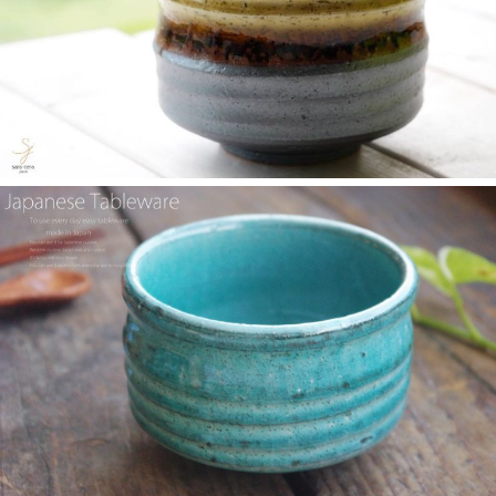
のお店 らいすぼーる 小牧店が紹介されました。
2025/2/6
≪テレビで紹介されました≫ 2024年2月29日 中京テレビ キャッ
チ！『名鉄小牧線ぶらり旅～味岡駅編～』で 白いごはん器のお
店 らいすぼーる 小牧店が紹介されました。
2025/2/5
らいすぼ～るのYouTube公式チャンネルがスタートしました！ぜ
ひご覧ください。チャンネル登録お願いします♪
2025/2/5
≪テレビで紹介されました≫ 2024年1月21日 大垣ケーブルテレ
ビ『里見まさとのご町内探訪 おちょぼさんの参道をぶらぶら歩
くふれあい散歩』で 白いごはん器のお店 らいすぼーる 千代保稲
荷神社店が紹介されました。