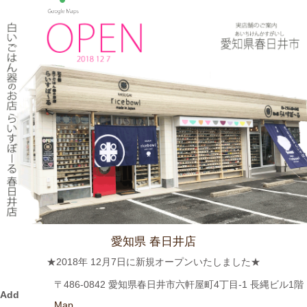
守山小牧2019-2020 2019年4月号に 白いごはん器のお店 らいす
ぼーる 春日井店が掲載されました。
2024/3/12
≪テレビで紹介されました≫ 2019年5月18日 、東海テレビ ぐっ
さん家！『ぐっさん！オレンジと行く春日井Jeep旅！』で 山口
智充さんが白いごはん器のお店 らいすぼーる 春日井店にいらっ
しゃいました。
2024/2/22
≪おすすめ≫今日は猫の日！猫好きにはたまらないおすすめご飯
茶碗いかがでしょうか？
愛知県 春日井店
2024/2/9
★2018年 12月7日に新規オープンいたしました★
≪おすすめ≫ ホントに小さな豆皿！食後の一口デザート、ナッ
〒486-0842 愛知県春日井市六軒屋町4丁目-1 長縄ビル1階
ツを入れたり、薬味皿としてもGOOD★
Add
Map