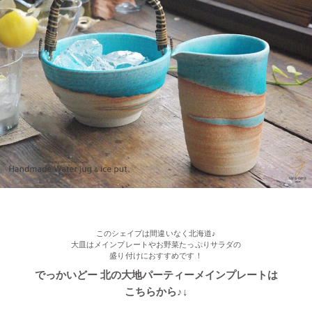
≪人気商品≫ 焼き魚がおいしい季節ですね♪長角皿はぴったりの
アイテムです！
2022/11/09
≪おすすめ≫ お料理メニューを選ばない すごい和食器セット
光沢ある真っ黒な和モダン食器 ポカポカ春さくらの舞桜 24ピー
ス家族セット
このシェイプは間違いなく北海道♪
大皿はメインプレートやお野菜たっぷりサラダの
盛り付けにおすすめです！
でっかいどー 北の大地パーティーメインプレートは
こちらから♪↓