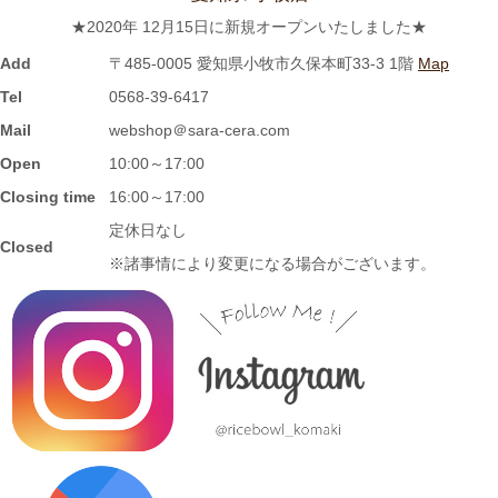
★2020年 12月15日に新規オープンいたしました★
2023/11/1
Add
〒485-0005 愛知県小牧市久保本町33-3 1階
Map
≪再入荷≫窯出し入荷しました♪松助窯 お野菜たっぷり担麺 タン
Tel
0568-39-6417
メン ボール
Mail
webshop＠sara-cera.com
Open
10:00～17:00
2023/10/25
Closing time
16:00～17:00
≪新着商品≫ 波佐見焼の可愛いフルーツ柄平鉢新入荷しました♪
定休日なし
Closed
先行販売中！！
※諸事情により変更になる場合がございます。
2023/10/23
≪おすすめ≫ あったか～いお茶にどうぞ！しのぎの湯飲み再入
荷しました♪焼きたてホヤホヤです★
2023/10/12
≪新着商品≫ 波佐見焼のアイテム新入荷しました♪ころころぱす