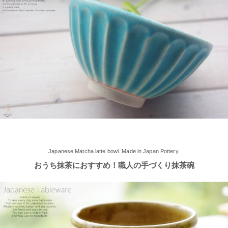
す♪ みなさまのご来店、お待ちしております。
2025/5/9
≪らいすぼ～るのお皿がパッケージに使用されました！≫ 5月7
日（水）に発売『よしもとカレー 北海道こしみず 三種のじゃが
いも編』レトルトカレーのパッケージに、当店のオリジナル商品
【でっかいどー 北の大地パーティーメインプレート】が使用さ
れました！
2025/5/2
≪軽井沢店2025年オープンしました！≫ 今シーズンオープンし
Japanese Matcha latte bowl. Made in Japan Pottery.
ました！新商品もたくさんご用意しております♪ みなさまのご来
おうち抹茶におすすめ！職人の手づくり抹茶碗
店、お待ちしております。
2025/4/16
≪テレビで紹介されました≫ 2025年4月16日～30日 CCNet ケー
ブルテレビ しょぴもる『まちの素敵な歩き方』で 白いごはん器