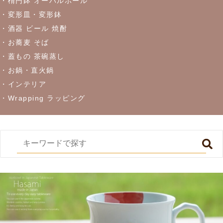
・楕円鉢 オーバルボール
・変形皿・変形鉢
・酒器 ビール 焼酎
・お蕎麦 そば
・蓋もの 茶碗蒸し
・お鍋・直火鍋
・インテリア
・Wrapping ラッピング