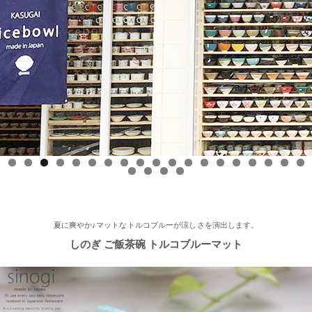
2025/9/17
≪中日新聞に掲載されました≫ 2025年9月17日 中日新聞朝刊18
面 近郊版 『わが街ぶらり探訪』コーナーにて白いごはん器のお
店 らいすぼーる 小牧店が紹介されました！ 近郊版(犬山、小牧
市、春日井市、豊山町、扶桑町、大口町)の地域の方、ぜひご覧
ください～★
2025/8/17
0
1
2
3
4
5
6
7
8
9
0
1
2
3
≪テレビで紹介されました≫ 2025年8月17日 フジテレビ 『なり
ゆき街道旅』で 白いごはん器のお店 らいすぼーる 軽井沢店が紹
介されました。
夏に爽やか♪マットなトルコブルーが涼しさを演出します。
しのぎ ご飯茶碗 トルコブルーマット
2025/7/23
≪軽井沢店オープンしております！≫ 今シーズンも元気に営業
中！実店舗でしか取り扱ってない商品たくさんご用意しておりま