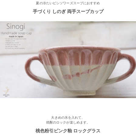
2023/3/1
夏の冷たいビシソワーズスープにおすすめ
手づくり しのぎ 両手スープカップ
≪おすすめ≫春の陽気
かわいい桜のお茶碗♪
2023/2/21
≪おすすめ≫お世話になったあの人に…感謝を伝えるおすすめギ
フト♪
2023/2/16
≪新着商品≫ ほんわかかわいい♡椿の器、入荷しました♪
2023/2/13
≪おすすめ≫ お待たせしました！人気のしのぎ湯飲み窯出し入
荷しました♪
大きめの氷を入れて、
焼酎のロックが楽しめます。
桃色粉引ピンク釉 ロックグラス
2023/2/03