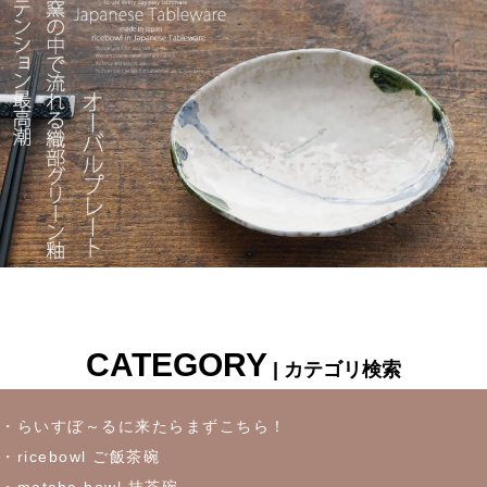
CATEGORY
| カテゴリ検索
・らいすぼ～るに来たらまずこちら！
・ricebowl ご飯茶碗
・matcha bowl 抹茶碗