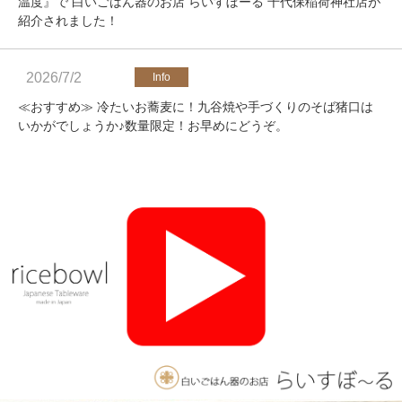
温度』で 白いごはん器のお店 らいすぼーる 千代保稲荷神社店が
紹介されました！
2026/7/2
≪おすすめ≫ 冷たいお蕎麦に！九谷焼や手づくりのそば猪口は
いかがでしょうか♪数量限定！お早めにどうぞ。
2026/4/25
≪軽井沢店営業のお知らせ≫ いつもご覧いただきありがとうご
ざいます。軽井沢店2026年オープンしました！新商品をたくさ
んご用意しております。みなさまのご来店をお待ちしております
♪
2025/11/26
≪おすすめ≫ 釉薬のグラデーションが美しい、手づくりの抹茶
碗。実店舗でも手にとっていただけます♪海外発送も承っており
ます！