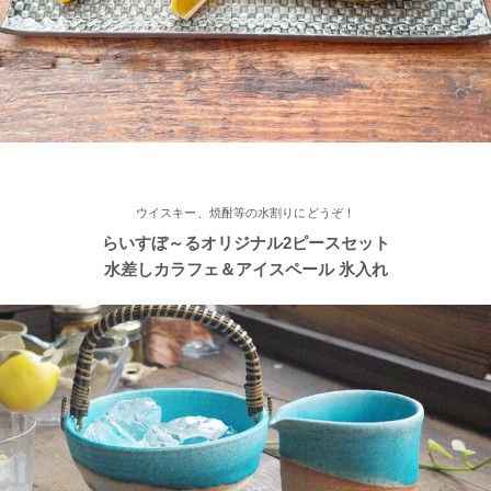
2022/11/12
≪おすすめ≫ あったか鍋をお楽しみください♪とんすい小鉢がつ
いたお鍋セットです。
2022/11/09
ウイスキー、焼酎等の水割りにどうぞ！
≪新着商品≫ たっぷりお父さん湯飲み 南蛮カラー♪そろそろ温か
らいすぼ～るオリジナル2ピースセット
い飲み物が欲しくなりますね！
水差しカラフェ＆アイスペール 氷入れ
2022/11/09
≪人気商品≫ 焼き魚がおいしい季節ですね♪長角皿はぴったりの
アイテムです！
2022/11/09
≪おすすめ≫ お料理メニューを選ばない すごい和食器セット