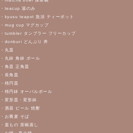
・teacup 湯のみ
・kyusu teapot 急須 ティーポット
・mug cup マグカップ
・tumbler タンブラー フリーカップ
・donburi どんぶり 丼
・丸皿
・丸鉢 角鉢 ボール
・角皿 正角皿
・長角皿
・楕円皿
・楕円鉢 オーバルボール
・変形皿・変形鉢
・酒器 ビール 焼酎
・お蕎麦 そば
・蓋もの 茶碗蒸し
・お鍋・直火鍋