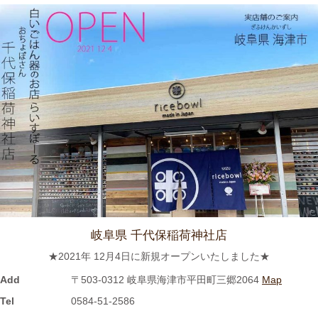
2023/9/7
≪おすすめ≫ 食卓華やぐ✿信楽焼 蓮の葉プレート
2023/8/24
≪おすすめ≫ 満腹ッ☆松助窯 変型どんぶり
2023/8/10
≪おすすめ≫ 冷たい麺がすすりたいっ
松助 蕎麦猪口
岐阜県 千代保稲荷神社店
2023/8/3
★2021年 12月4日に新規オープンいたしました★
≪おすすめ≫ホカホカご飯をもっとおいしく♪土と炎の香り 信楽
焼のご飯茶碗
Add
〒503-0312 岐阜県海津市平田町三郷2064
Map
Tel
0584-51-2586