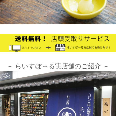
2024/12/4
オフィシャルショップがリニューアルしました！お客様により快
適にお買い物をお楽しみいただけるよう、表示速度などを改善し
ました。みなさまのご利用をお待ちしております。
2024/10/26
≪第1弾 公式Youtubeチャンネル お買い物モニターアンバサダー
大募集☆≫ 詳しくはらいすぼ～るインスタグラムをチェッ
ク！！
－ らいすぼ～る実店舗のご紹介 －
2024/3/12
≪テレビで紹介されました≫ 2021年7月12日 CBCテレビ まちイ
チ nice to people『春日井市・専門店』巡りで TKOの木本武宏さ
んが白いごはん器のお店 らいすぼーる 春日井店にいらっしゃい
ました。
2024/3/12