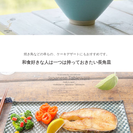
2022/11/29
≪おすすめ≫ 小鉢を並べてちょこっと豪華に♪ コロンとかわい
い木ノ葉の小鉢
2022/11/25
≪おすすめ≫ 手作りのあたたかさ♪職人の手でそ〜っとくぼませ
焼き鳥などの串もの、ケーキデザートにもおすすめです。
たマグカップ
和食好きな人は一つは持っておきたい長角皿
2022/11/22
≪再入荷≫ お待たせしました！窯出し入荷しました♪職人の手で
そ～っとくぼませた変型どんぶり 黒釉ブラック
2022/11/15
≪おすすめ≫ さむ～い朝にあったかスープ♪松助窯 しのぎ 片手
スープカップ