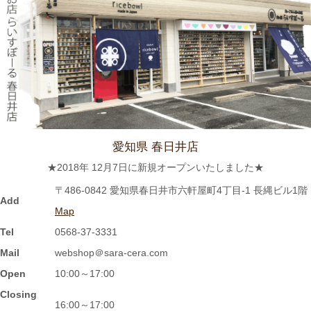
さん家！『ぐっさん！オレンジと行く春日井Jeep旅！』で 山口
智充さんが白いごはん器のお店 らいすぼーる 春日井店にいらっ
しゃいました。
2024/2/22
≪おすすめ≫今日は猫の日！猫好きにはたまらないおすすめご飯
茶碗いかがでしょうか？
愛知県 春日井店
2024/2/9
★2018年 12月7日に新規オープンいたしました★
≪おすすめ≫ ホントに小さな豆皿！食後の一口デザート、ナッ
〒486-0842 愛知県春日井市六軒屋町4丁目-1 長縄ビル1階
ツを入れたり、薬味皿としてもGOOD★
Add
Map
Tel
0568-37-3331
2024/2/2
Mail
webshop＠sara-cera.com
≪おすすめ≫ 信楽焼のモザイクプレート数量限定販売！
Open
10:00～17:00
Closing
2024/1/15
16:00～17:00