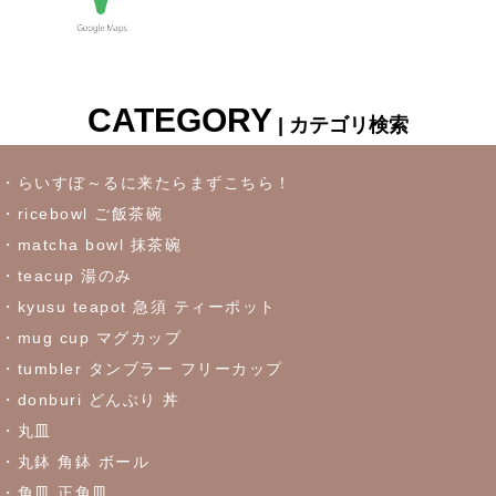
2023/6/22
≪再入荷≫ お待たせしました！リーフになったトルコブルーに
吸い込まれそうなパスタプレート
CATEGORY
| カテゴリ検索
2023/6/16
≪おすすめ≫冷たいドリンクいかがです？松助窯ロックグラス
・らいすぼ～るに来たらまずこちら！
・ricebowl ご飯茶碗
2023/6/7
・matcha bowl 抹茶碗
・teacup 湯のみ
これからの季節にぴったりなトルコブルーのお皿が限定入荷しま
した♪お早めにどうぞ！
・kyusu teapot 急須 ティーポット
・mug cup マグカップ
・tumbler タンブラー フリーカップ
2023/5/30
・donburi どんぶり 丼
≪おすすめ≫食卓を彩るかわいい器
リーフになった盛鉢
・丸皿
・丸鉢 角鉢 ボール
2023/5/18
・角皿 正角皿