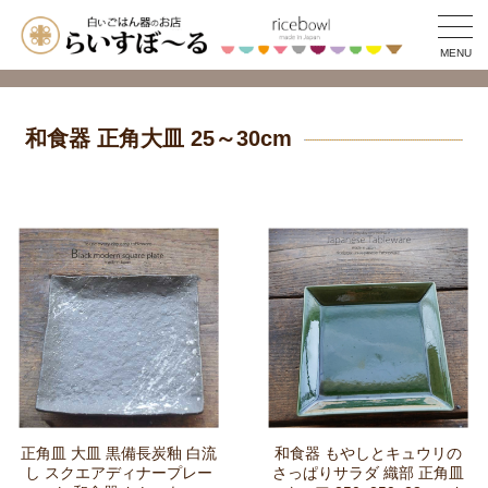
MENU
和食器 正角大皿 25～30cm
正角皿 大皿 黒備長炭釉 白流
和食器 もやしとキュウリの
し スクエアディナープレー
さっぱりサラダ 織部 正角皿