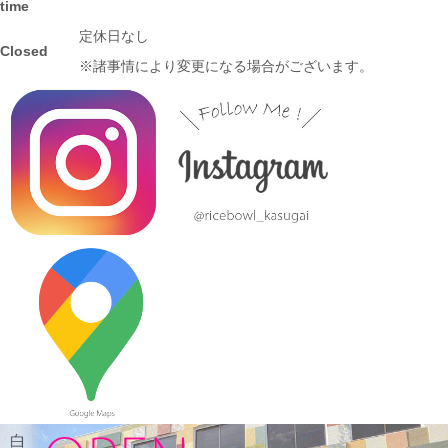
time
≪おすすめ≫ 信楽焼のコーヒーカップでほっと一息しません
定休日なし
か？
Closed
※諸事情により変更になる場合がございます。
2024/1/12
≪おすすめ≫ お正月の暴飲暴食。。。ワンプレートで彩りよく
バランスの良い食事を♪
2024/1/3
≪おすすめ≫ 七草粥の準備は出来ましたか？お粥に麺類と色々
使える小どんぶりはいかかでしょうか？
2023/12/22
≪おすすめ≫ 少し大きめで使いやすい！カラフルオーバルボー
ル♪