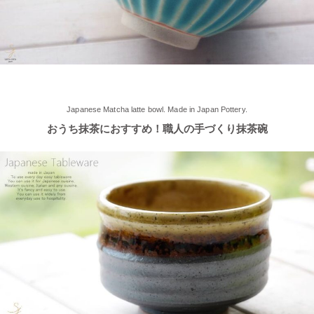
いも編』レトルトカレーのパッケージに、当店のオリジナル商品
【でっかいどー 北の大地パーティーメインプレート】が使用さ
れました！
2025/5/2
≪軽井沢店2025年オープンしました！≫ 今シーズンオープンし
Japanese Matcha latte bowl. Made in Japan Pottery.
ました！新商品もたくさんご用意しております♪ みなさまのご来
おうち抹茶におすすめ！職人の手づくり抹茶碗
店、お待ちしております。
2025/4/16
≪テレビで紹介されました≫ 2025年4月16日～30日 CCNet ケー
ブルテレビ しょぴもる『まちの素敵な歩き方』で 白いごはん器
のお店 らいすぼーる 小牧店が紹介されました。
2025/2/6
≪テレビで紹介されました≫ 2024年2月29日 中京テレビ キャッ
チ！『名鉄小牧線ぶらり旅～味岡駅編～』で 白いごはん器のお