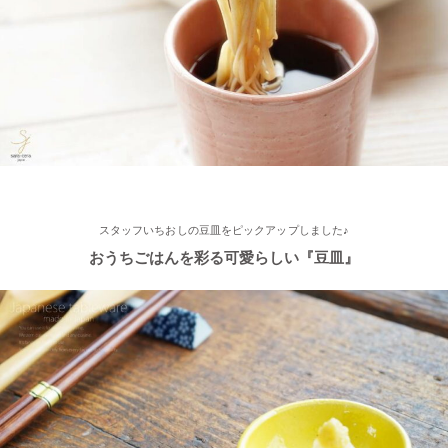
2025/2/4
≪第2弾 公式Youtubeチャンネル お買い物モニターアンバサダー
大募集☆≫ 詳しくはらいすぼ～るインスタグラムをチェッ
ク！！
2025/2/4
≪テレビで紹介されました≫ 2021年11月1日 東海テレビ スイッ
チ！『笑う門には福来る』コーナーで 矢野･兵動の兵動大樹さん
スタッフいちおしの豆皿をピックアップしました♪
が白いごはん器のお店 らいすぼーる 春日井店にいらっしゃいま
した。
おうちごはんを彩る可愛らしい『豆皿』
2025/2/4
≪テレビで紹介されました≫ 2021年9月5日 中京テレビ キャッ
チ！『金額当て中継 コレいくらでSHOW！』生放送のコーナー
で 白いごはん器のお店 らいすぼーる 小牧店が出演しました。