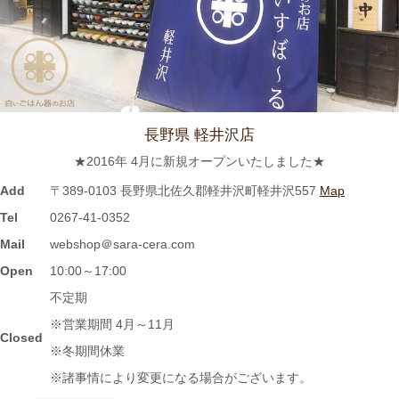
≪ラジオで紹介されました≫ 2021年7月8日 CBCラジオ ドラ魂
キング『レポドラ中継』コーナーに 白いごはん器のお店 らいす
ぼーる 小牧店が出演しました。
2024/3/12
長野県 軽井沢店
≪テレビで紹介されました≫ 2021年5月18日 CBCテレビ チャン
★2016年 4月に新規オープンいたしました★
ト！『食卓を彩る豆皿活用術』コーナーに 白いごはん器のお店
らいすぼーる 小牧店が紹介されました。
Add
〒389-0103 長野県北佐久郡軽井沢町軽井沢557
Map
Tel
0267-41-0352
2024/3/12
Mail
webshop＠sara-cera.com
≪マガジンで掲載されました≫ 名鉄グループエリア 魅力発見マ
Open
10:00～17:00
ガジンWind 2021年3月号「田縣神社前駅」に 白いごはん器のお
不定期
店 らいすぼーる 小牧店が掲載されました。
※営業期間 4月～11月
Closed
※冬期間休業
2024/3/12
※諸事情により変更になる場合がございます。
≪テレビで紹介されました≫ 2020年11月6日 中京テレビ ぐっと