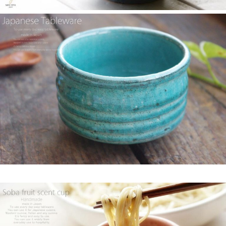
店 らいすぼーる 小牧店が紹介されました。
2025/2/5
らいすぼ～るのYouTube公式チャンネルがスタートしました！ぜ
ひご覧ください。チャンネル登録お願いします♪
2025/2/5
≪テレビで紹介されました≫ 2024年1月21日 大垣ケーブルテレ
ビ『里見まさとのご町内探訪 おちょぼさんの参道をぶらぶら歩
くふれあい散歩』で 白いごはん器のお店 らいすぼーる 千代保稲
荷神社店が紹介されました。
2025/2/4
≪おすすめ≫ちょこっとがうれしい♪何個あっても便利な手づく
り豆皿