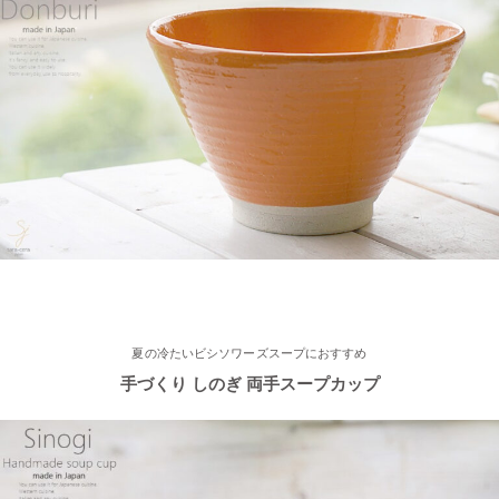
地の恵みで生きているシリーズ
2023/3/31
≪おすすめ≫ぬくもりカラーでほっこり♪波佐見焼 琥珀シリー
ズ
2023/3/20
≪新着商品≫ 映える食卓
トルコブルーのきれいな器、入荷し
ました♪
2023/3/1
夏の冷たいビシソワーズスープにおすすめ
手づくり しのぎ 両手スープカップ
≪おすすめ≫春の陽気
かわいい桜のお茶碗♪
2023/2/21
≪おすすめ≫お世話になったあの人に…感謝を伝えるおすすめギ