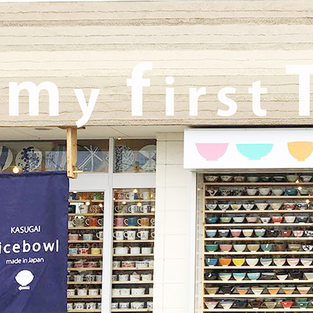
2025/10/26
≪軽井沢店営業のお知らせ≫ いつもご覧いただきありがとうご
ざいます。軽井沢店2026年はGW頃オープンとなります！ご期待
くださいませ！！ 2025年は11月3日（火）
までの営業となり
ます。
2025/9/26
≪テレビで紹介されました≫ 2025年9月26日 東海テレビ 『ニュ
ースONE』 ひとつに特化で差別化！「東海地方の専門店」コー
ナーで白いごはん器のお店 らいすぼーる 春日井店が紹介されま
した！
2025/9/17
≪中日新聞に掲載されました≫ 2025年9月17日 中日新聞朝刊18
面 近郊版 『わが街ぶらり探訪』コーナーにて白いごはん器のお
店 らいすぼーる 小牧店が紹介されました！ 近郊版(犬山、小牧