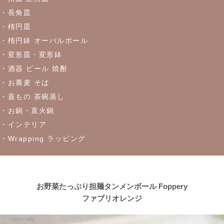
≪おすすめ≫実は万能！？色々使える抹茶碗
・長角皿
・楕円皿
2023/4/27
・楕円鉢 オーバルボール
・変形皿・変形鉢
≪おすすめ≫ちょこっとがうれしい♪松助窯 ちょこっと豆皿シリ
ーズ
・酒器 ビール 焼酎
・お蕎麦 そば
・蓋もの 茶碗蒸し
2023/4/21
・お鍋・直火鍋
≪窯出し再入荷しました！≫どんなお料理にもぴったり♪
・インテリア
・Wrapping ラッピング
2023/4/13
≪おすすめ≫茶碗にスープ、煮物にも！活躍は無限大
every碗
シリーズ
お野菜たっぷり担麺タンメンボール Foppery
ファブリオレンジ
2023/4/7
≪おすすめ≫自然感じる食卓、今日も美味しくいただきます！大