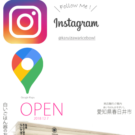
『お米特集』コーナーで MAG!C☆PRINCEの平野泰新さんが白
いごはん器のお店 らいすぼーる 春日井店にいらっしゃいまし
た。
2024/3/12
≪テレビで紹介されました≫ 2019年10月14日 、メ～テレ ドデ
スカ！ハピスタ『美味しく見える!?器の選び方』コーナーで 白い
ごはん器のお店 らいすぼーる 春日井店が紹介されました。
2024/3/12
≪マガジンで掲載されました≫ 流行発信MOOK おでかけ春日井
守山小牧2019-2020 2019年4月号に 白いごはん器のお店 らいす
ぼーる 春日井店が掲載されました。
2024/3/12
≪テレビで紹介されました≫ 2019年5月18日 、東海テレビ ぐっ