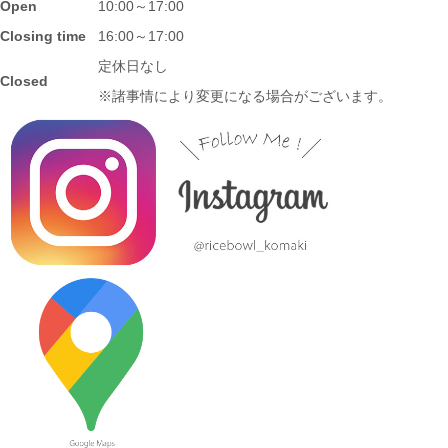
Open
10:00～17:00
2023/10/25
Closing time
16:00～17:00
≪新着商品≫ 波佐見焼の可愛いフルーツ柄平鉢新入荷しました♪
定休日なし
Closed
先行販売中！！
※諸事情により変更になる場合がございます。
2023/10/23
≪おすすめ≫ あったか～いお茶にどうぞ！しのぎの湯飲み再入
荷しました♪焼きたてホヤホヤです★
2023/10/12
≪新着商品≫ 波佐見焼のアイテム新入荷しました♪ころころぱす
てるボーダーカップなど
2023/9/21
≪おすすめ≫ もうすぐ新米の季節
つやつやお米が映えるお茶
碗、入荷してます♪