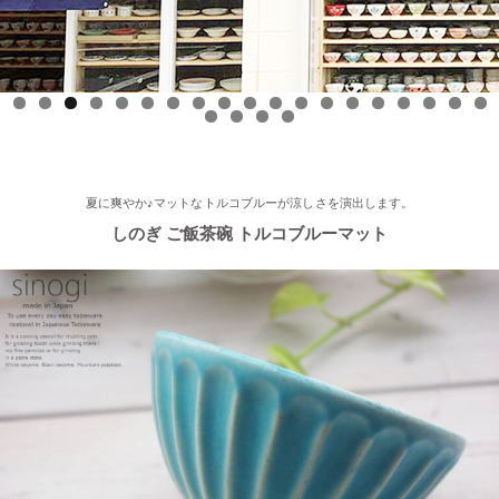
市、春日井市、豊山町、扶桑町、大口町)の地域の方、ぜひご覧
ください～★
2025/8/17
0
1
2
3
4
5
6
7
8
9
0
1
2
3
≪テレビで紹介されました≫ 2025年8月17日 フジテレビ 『なり
ゆき街道旅』で 白いごはん器のお店 らいすぼーる 軽井沢店が紹
介されました。
夏に爽やか♪マットなトルコブルーが涼しさを演出します。
しのぎ ご飯茶碗 トルコブルーマット
2025/7/23
≪軽井沢店オープンしております！≫ 今シーズンも元気に営業
中！実店舗でしか取り扱ってない商品たくさんご用意しておりま
す♪ みなさまのご来店、お待ちしております。
2025/5/9
≪らいすぼ～るのお皿がパッケージに使用されました！≫ 5月7
日（水）に発売『よしもとカレー 北海道こしみず 三種のじゃが