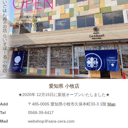
2023/12/15
≪新着商品≫ 波佐見焼のアップル柄とラフランス柄の小さめテ
ィーポット新入荷しました♪数量限定販売中！！
2023/12/1
≪おすすめ≫ 寒～い朝には、具沢山のあったか～いスープを信
楽焼スープカップでいかがでしょうか？
2023/11/16
≪新着商品≫ 波佐見焼のラフランスとりんごのマグカップ新入
荷しました♪先行販売中！！
愛知県 小牧店
★2020年 12月15日に新規オープンいたしました★
2023/11/1
Add
〒485-0005 愛知県小牧市久保本町33-3 1階
Map
≪再入荷≫窯出し入荷しました♪松助窯 お野菜たっぷり担麺 タン
Tel
0568-39-6417
メン ボール
Mail
webshop＠sara-cera.com