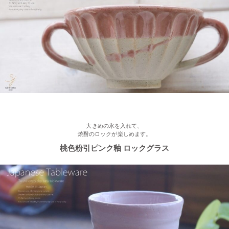
フト♪
2023/2/16
≪新着商品≫ ほんわかかわいい♡椿の器、入荷しました♪
2023/2/13
≪おすすめ≫ お待たせしました！人気のしのぎ湯飲み窯出し入
荷しました♪
大きめの氷を入れて、
焼酎のロックが楽しめます。
桃色粉引ピンク釉 ロックグラス
2023/2/03
≪新着商品≫ あったか手作りご飯茶碗・湯飲み、入荷しました♪
2023/1/16
≪おすすめ≫ お好み具材の恵方巻♪大きいお皿を囲んで手作りを
楽しみませんか？