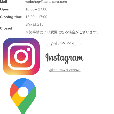
2023/7/28
Mail
webshop＠sara-cera.com
Open
10:00～17:00
≪再入荷≫窯出し入荷しました♪松助窯 ストレートミニマグカッ
プ ピンクウェーブ釉
Closing time
16:00～17:00
定休日なし
Closed
2023/7/20
※諸事情により変更になる場合がございます。
≪おすすめ≫暑さに負けない
お腹い～っぱい頂きます♪松助
窯 がっつり小丼
2023/7/13
≪新着商品≫ しのぎのアイテム入荷しました♪オーバルサラダト
レー
2023/7/6
≪新着商品≫ 波佐見焼♪かわいい小鉢入荷しました✿