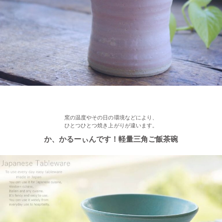
2022/12/28
≪再入荷≫ プレゼントにもおすすめ♪ぽってり一珍和花 ご飯茶碗
2022/12/22
≪おすすめ≫ もうすぐお正月！みんなで囲む贅沢おかず♪信楽
焼 山芋の葉パーティープレート
窯の温度やその日の環境などにより、
ひとつひとつ焼き上がりが違います。
2022/12/15
か、かるーぃんです！軽量三角ご飯茶碗
≪おすすめ≫ おうちでカフェ気分♪手作りクープボウル
2022/12/2
≪おすすめ≫ 美味しいおかずと一緒にパクり♪土鍋で炊いたツヤ
ツヤごはん！