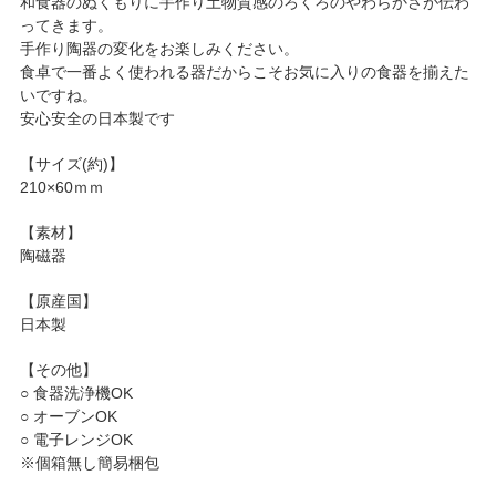
和食器のぬくもりに手作り土物質感のろくろのやわらかさが伝わ
ってきます。
手作り陶器の変化をお楽しみください。
食卓で一番よく使われる器だからこそお気に入りの食器を揃えた
いですね。
安心安全の日本製です
【サイズ(約)】
210×60ｍｍ
【素材】
陶磁器
【原産国】
日本製
【その他】
○ 食器洗浄機OK
○ オーブンOK
○ 電子レンジOK
※個箱無し簡易梱包