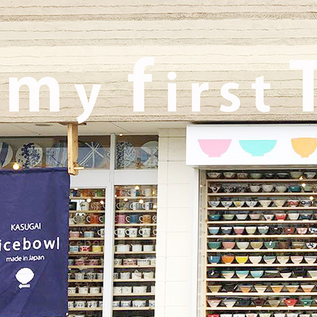
2025/10/26
≪軽井沢店営業のお知らせ≫ いつもご覧いただきありがとうご
ざいます。軽井沢店2026年はGW頃オープンとなります！ご期待
くださいませ！！ 2025年は11月3日（火）
までの営業となり
ます。
2025/9/26
≪テレビで紹介されました≫ 2025年9月26日 東海テレビ 『ニュ
ースONE』 ひとつに特化で差別化！「東海地方の専門店」コー
ナーで白いごはん器のお店 らいすぼーる 春日井店が紹介されま
した！
2025/9/17
≪中日新聞に掲載されました≫ 2025年9月17日 中日新聞朝刊18
面 近郊版 『わが街ぶらり探訪』コーナーにて白いごはん器のお
店 らいすぼーる 小牧店が紹介されました！ 近郊版(犬山、小牧