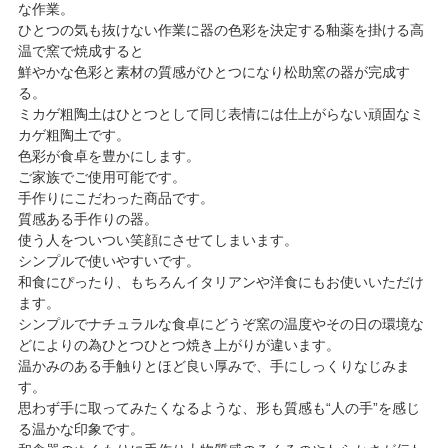
な作業。
ひとつの気も抜けない作業に器の色彩を決定する釉薬を掛ける高
温で窯で焼成すると
鮮やかな色彩と素材の質感がひとつになり松助窯の器が完成す
る。
ミカゲ粗陶土はひとつとして同じ表情には仕上がらない頑固なミ
カゲ粗陶土です。
色彩が食卓を豊かにします。
ご家族でご使用可能です。
手作りにこだわった商品です。
質感ある手作りの器。
使う人をついつい笑顔にさせてしまいます。
シンプルで使いやすいです。
和食にぴったり、もちろんイタリアンや洋食にもお使いいただけ
ます。
シンプルでナチュラルな食卓にどうぞ窯の温度やその日の環境な
どによりの為ひとつひとつ焼き上がりが違います。
温かみのある手触りとほど良い厚みで、手にしっくりなじみま
す。
思わず手に取ってみたくなるような、形も質感も“人の手”を感じ
る温かな印象です。