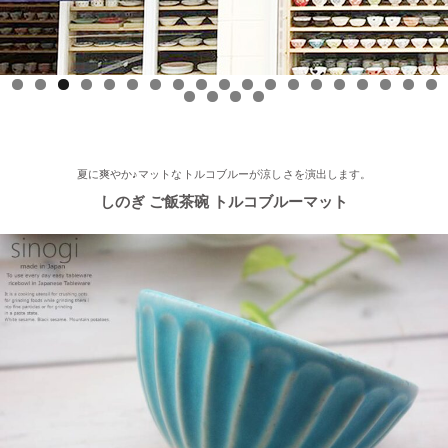
市、春日井市、豊山町、扶桑町、大口町)の地域の方、ぜひご覧
ください～★
2025/8/17
0
1
2
3
4
5
6
7
8
9
0
1
2
3
≪テレビで紹介されました≫ 2025年8月17日 フジテレビ 『なり
ゆき街道旅』で 白いごはん器のお店 らいすぼーる 軽井沢店が紹
介されました。
夏に爽やか♪マットなトルコブルーが涼しさを演出します。
しのぎ ご飯茶碗 トルコブルーマット
2025/7/23
≪軽井沢店オープンしております！≫ 今シーズンも元気に営業
中！実店舗でしか取り扱ってない商品たくさんご用意しておりま
す♪ みなさまのご来店、お待ちしております。
2025/5/9
≪らいすぼ～るのお皿がパッケージに使用されました！≫ 5月7
日（水）に発売『よしもとカレー 北海道こしみず 三種のじゃが
いも編』レトルトカレーのパッケージに、当店のオリジナル商品