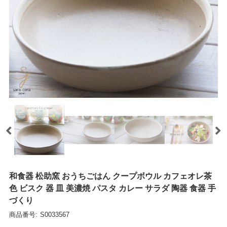
和食器 松助窯 おうちごはん クープボウル カフェオレ茶
色 ビスク 器 皿 美濃焼 パスタ カレー サラダ 陶器 食器 手
づくり
商品番号:
S0033567