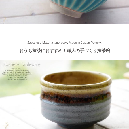
【でっかいどー 北の大地パーティーメインプレート】が使用さ
れました！
2025/5/2
≪軽井沢店2025年オープンしました！≫ 今シーズンオープンし
Japanese Matcha latte bowl. Made in Japan Pottery.
ました！新商品もたくさんご用意しております♪ みなさまのご来
おうち抹茶におすすめ！職人の手づくり抹茶碗
店、お待ちしております。
2025/4/16
≪テレビで紹介されました≫ 2025年4月16日～30日 CCNet ケー
ブルテレビ しょぴもる『まちの素敵な歩き方』で 白いごはん器
のお店 らいすぼーる 小牧店が紹介されました。
2025/2/6
≪テレビで紹介されました≫ 2024年2月29日 中京テレビ キャッ
チ！『名鉄小牧線ぶらり旅～味岡駅編～』で 白いごはん器のお