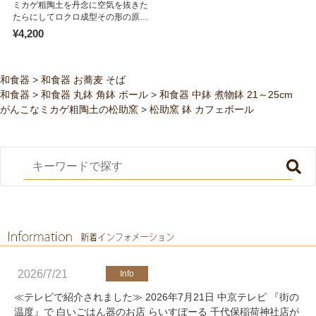
皿 美濃焼 パスタ カレー サラダ
ミカゲ粗陶土を丹念に空気を抜きた
陶器 食器 手づくり
たらにしてロクロ成型その形の原型
が出来上がる。 […]
¥4,200
和食器
>
和食器 お蕎麦 そば
和食器
>
和食器 丸鉢 角鉢 ボール
>
和食器 中鉢 煮物鉢 21～25cm
がんこなミカゲ粗陶土の松助窯
>
松助窯 鉢 カフェボール
2026/7/21
≪テレビで紹介されました≫ 2026年7月21日 中京テレビ 『街の
温度』で 白いごはん器のお店 らいすぼーる 千代保稲荷神社店が