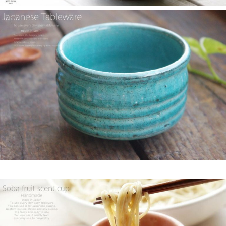
店 らいすぼーる 小牧店が紹介されました。
2025/2/5
らいすぼ～るのYouTube公式チャンネルがスタートしました！ぜ
ひご覧ください。チャンネル登録お願いします♪
2025/2/5
≪テレビで紹介されました≫ 2024年1月21日 大垣ケーブルテレ
ビ『里見まさとのご町内探訪 おちょぼさんの参道をぶらぶら歩
くふれあい散歩』で 白いごはん器のお店 らいすぼーる 千代保稲
荷神社店が紹介されました。
2025/2/4
≪おすすめ≫ちょこっとがうれしい♪何個あっても便利な手づく
り豆皿