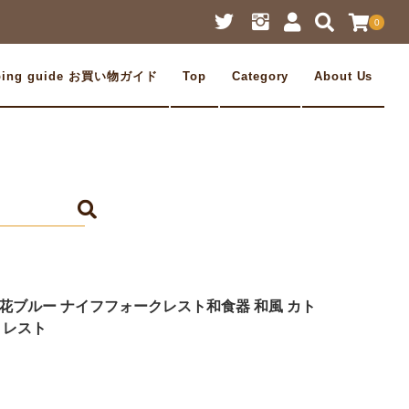
0
ping guide お買い物ガイド
Top
Category
About Us
花ブルー ナイフフォークレスト和食器 和風 カト
s レスト