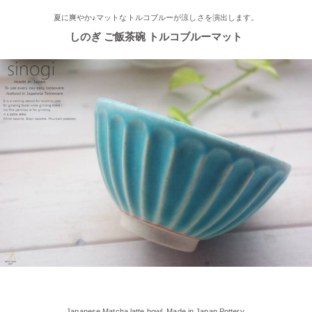
介されました。
夏に爽やか♪マットなトルコブルーが涼しさを演出します。
しのぎ ご飯茶碗 トルコブルーマット
2025/7/23
≪軽井沢店オープンしております！≫ 今シーズンも元気に営業
中！実店舗でしか取り扱ってない商品たくさんご用意しておりま
す♪ みなさまのご来店、お待ちしております。
2025/5/9
≪らいすぼ～るのお皿がパッケージに使用されました！≫ 5月7
日（水）に発売『よしもとカレー 北海道こしみず 三種のじゃが
いも編』レトルトカレーのパッケージに、当店のオリジナル商品
【でっかいどー 北の大地パーティーメインプレート】が使用さ
れました！
2025/5/2
≪軽井沢店2025年オープンしました！≫ 今シーズンオープンし
Japanese Matcha latte bowl. Made in Japan Pottery.