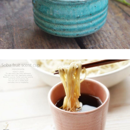
2025/2/5
≪テレビで紹介されました≫ 2024年1月21日 大垣ケーブルテレ
ビ『里見まさとのご町内探訪 おちょぼさんの参道をぶらぶら歩
くふれあい散歩』で 白いごはん器のお店 らいすぼーる 千代保稲
荷神社店が紹介されました。
2025/2/4
≪おすすめ≫ちょこっとがうれしい♪何個あっても便利な手づく
り豆皿
2025/2/4
≪第2弾 公式Youtubeチャンネル お買い物モニターアンバサダー
大募集☆≫ 詳しくはらいすぼ～るインスタグラムをチェッ
ク！！