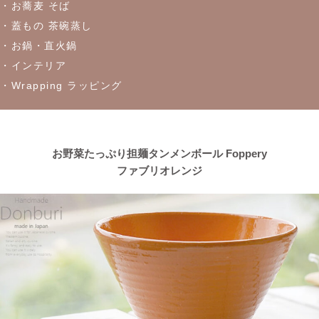
・お蕎麦 そば
・蓋もの 茶碗蒸し
2023/4/21
・お鍋・直火鍋
≪窯出し再入荷しました！≫どんなお料理にもぴったり♪
・インテリア
・Wrapping ラッピング
2023/4/13
≪おすすめ≫茶碗にスープ、煮物にも！活躍は無限大
every碗
シリーズ
お野菜たっぷり担麺タンメンボール Foppery
ファブリオレンジ
2023/4/7
≪おすすめ≫自然感じる食卓、今日も美味しくいただきます！大
地の恵みで生きているシリーズ
2023/3/31
≪おすすめ≫ぬくもりカラーでほっこり♪波佐見焼 琥珀シリー
ズ