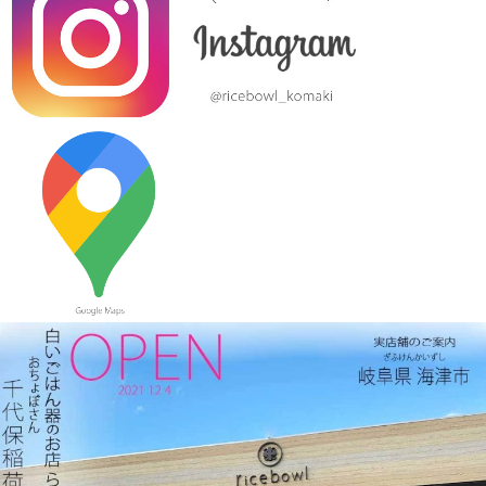
≪おすすめ≫ あったか～いお茶にどうぞ！しのぎの湯飲み再入
荷しました♪焼きたてホヤホヤです★
2023/10/12
≪新着商品≫ 波佐見焼のアイテム新入荷しました♪ころころぱす
てるボーダーカップなど
2023/9/21
≪おすすめ≫ もうすぐ新米の季節
つやつやお米が映えるお茶
碗、入荷してます♪
2023/9/7
≪おすすめ≫ 食卓華やぐ✿信楽焼 蓮の葉プレート
2023/8/24