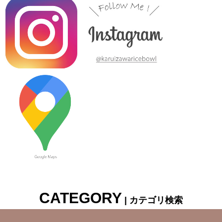
窯 がっつり小丼
2023/7/13
≪新着商品≫ しのぎのアイテム入荷しました♪オーバルサラダト
レー
2023/7/6
≪新着商品≫ 波佐見焼♪かわいい小鉢入荷しました✿
2023/6/22
≪再入荷≫ お待たせしました！リーフになったトルコブルーに
吸い込まれそうなパスタプレート
CATEGORY
| カテゴリ検索
2023/6/16
≪おすすめ≫冷たいドリンクいかがです？松助窯ロックグラス