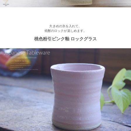
2023/2/13
≪おすすめ≫ お待たせしました！人気のしのぎ湯飲み窯出し入
荷しました♪
大きめの氷を入れて、
焼酎のロックが楽しめます。
桃色粉引ピンク釉 ロックグラス
2023/2/03
≪新着商品≫ あったか手作りご飯茶碗・湯飲み、入荷しました♪
2023/1/16
≪おすすめ≫ お好み具材の恵方巻♪大きいお皿を囲んで手作りを
楽しみませんか？
2022/12/28
≪再入荷≫ プレゼントにもおすすめ♪ぽってり一珍和花 ご飯茶碗
2022/12/22