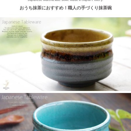
ました！新商品もたくさんご用意しております♪ みなさまのご来
おうち抹茶におすすめ！職人の手づくり抹茶碗
店、お待ちしております。
2025/4/16
≪テレビで紹介されました≫ 2025年4月16日～30日 CCNet ケー
ブルテレビ しょぴもる『まちの素敵な歩き方』で 白いごはん器
のお店 らいすぼーる 小牧店が紹介されました。
2025/2/6
≪テレビで紹介されました≫ 2024年2月29日 中京テレビ キャッ
チ！『名鉄小牧線ぶらり旅～味岡駅編～』で 白いごはん器のお
店 らいすぼーる 小牧店が紹介されました。
2025/2/5
らいすぼ～るのYouTube公式チャンネルがスタートしました！ぜ
ひご覧ください。チャンネル登録お願いします♪