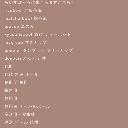
・らいすぼ～るに来たらまずこちら！
・ricebowl ご飯茶碗
2023/6/7
・matcha bowl 抹茶碗
・teacup 湯のみ
これからの季節にぴったりなトルコブルーのお皿が限定入荷しま
した♪お早めにどうぞ！
・kyusu teapot 急須 ティーポット
・mug cup マグカップ
・tumbler タンブラー フリーカップ
2023/5/30
・donburi どんぶり 丼
≪おすすめ≫食卓を彩るかわいい器
リーフになった盛鉢
・丸皿
・丸鉢 角鉢 ボール
2023/5/18
・角皿 正角皿
≪おすすめ≫実は万能！？色々使える抹茶碗
・長角皿
・楕円皿
2023/4/27
・楕円鉢 オーバルボール
・変形皿・変形鉢
≪おすすめ≫ちょこっとがうれしい♪松助窯 ちょこっと豆皿シリ
ーズ
・酒器 ビール 焼酎