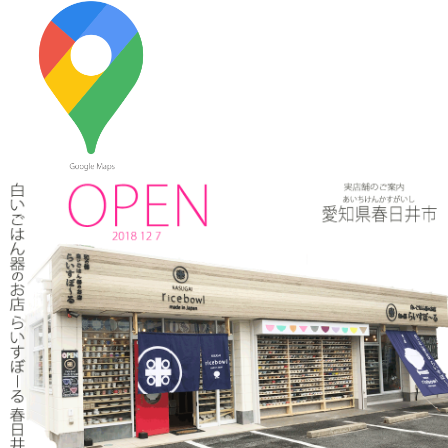
スカ！ハピスタ『美味しく見える!?器の選び方』コーナーで 白い
ごはん器のお店 らいすぼーる 春日井店が紹介されました。
2024/3/12
≪マガジンで掲載されました≫ 流行発信MOOK おでかけ春日井
守山小牧2019-2020 2019年4月号に 白いごはん器のお店 らいす
ぼーる 春日井店が掲載されました。
2024/3/12
≪テレビで紹介されました≫ 2019年5月18日 、東海テレビ ぐっ
さん家！『ぐっさん！オレンジと行く春日井Jeep旅！』で 山口
智充さんが白いごはん器のお店 らいすぼーる 春日井店にいらっ
しゃいました。
2024/2/22
≪おすすめ≫今日は猫の日！猫好きにはたまらないおすすめご飯