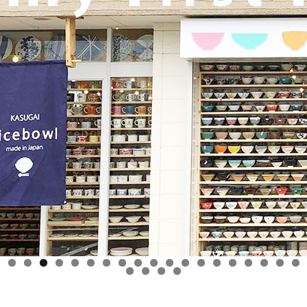
2025/9/26
≪テレビで紹介されました≫ 2025年9月26日 東海テレビ 『ニュ
ースONE』 ひとつに特化で差別化！「東海地方の専門店」コー
ナーで白いごはん器のお店 らいすぼーる 春日井店が紹介されま
した！
2025/9/17
≪中日新聞に掲載されました≫ 2025年9月17日 中日新聞朝刊18
面 近郊版 『わが街ぶらり探訪』コーナーにて白いごはん器のお
店 らいすぼーる 小牧店が紹介されました！ 近郊版(犬山、小牧
市、春日井市、豊山町、扶桑町、大口町)の地域の方、ぜひご覧
ください～★
2025/8/17
0
1
2
3
4
5
6
7
8
9
0
1
2
3
≪テレビで紹介されました≫ 2025年8月17日 フジテレビ 『なり
ゆき街道旅』で 白いごはん器のお店 らいすぼーる 軽井沢店が紹