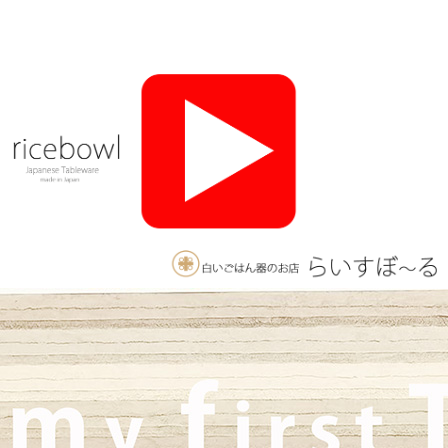
2026/4/25
≪軽井沢店営業のお知らせ≫ いつもご覧いただきありがとうご
ざいます。軽井沢店2026年オープンしました！新商品をたくさ
んご用意しております。みなさまのご来店をお待ちしております
♪
2025/11/26
≪おすすめ≫ 釉薬のグラデーションが美しい、手づくりの抹茶
碗。実店舗でも手にとっていただけます♪海外発送も承っており
ます！
2025/10/26
≪軽井沢店営業のお知らせ≫ いつもご覧いただきありがとうご
ざいます。軽井沢店2026年はGW頃オープンとなります！ご期待
くださいませ！！ 2025年は11月3日（火）
までの営業となり
ます。