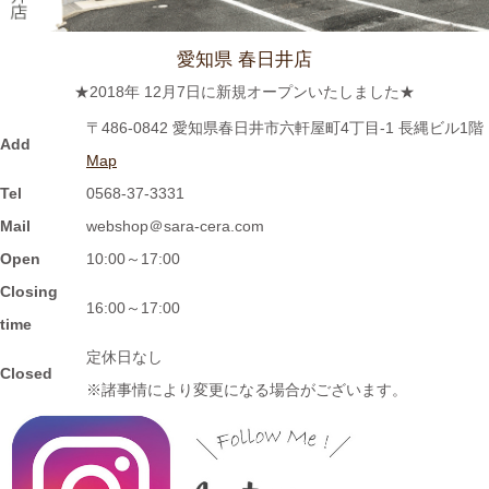
茶碗いかがでしょうか？
愛知県 春日井店
2024/2/9
★2018年 12月7日に新規オープンいたしました★
≪おすすめ≫ ホントに小さな豆皿！食後の一口デザート、ナッ
〒486-0842 愛知県春日井市六軒屋町4丁目-1 長縄ビル1階
ツを入れたり、薬味皿としてもGOOD★
Add
Map
Tel
0568-37-3331
2024/2/2
Mail
webshop＠sara-cera.com
≪おすすめ≫ 信楽焼のモザイクプレート数量限定販売！
Open
10:00～17:00
Closing
2024/1/15
16:00～17:00
time
≪おすすめ≫ 信楽焼のコーヒーカップでほっと一息しません
定休日なし
か？
Closed
※諸事情により変更になる場合がございます。
2024/1/12
≪おすすめ≫ お正月の暴飲暴食。。。ワンプレートで彩りよく