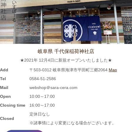
≪おすすめ≫ 満腹ッ☆松助窯 変型どんぶり
2023/8/10
≪おすすめ≫ 冷たい麺がすすりたいっ
松助 蕎麦猪口
岐阜県 千代保稲荷神社店
2023/8/3
★2021年 12月4日に新規オープンいたしました★
≪おすすめ≫ホカホカご飯をもっとおいしく♪土と炎の香り 信楽
焼のご飯茶碗
Add
〒503-0312 岐阜県海津市平田町三郷2064
Map
Tel
0584-51-2586
2023/7/28
Mail
webshop＠sara-cera.com
Open
10:00～17:00
≪再入荷≫窯出し入荷しました♪松助窯 ストレートミニマグカッ
プ ピンクウェーブ釉
Closing time
16:00～17:00
定休日なし
Closed
2023/7/20
※諸事情により変更になる場合がございます。
≪おすすめ≫暑さに負けない
お腹い～っぱい頂きます♪松助