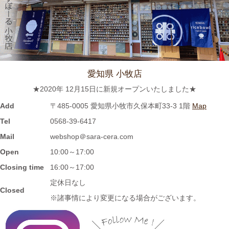
≪おすすめ≫ 寒～い朝には、具沢山のあったか～いスープを信
楽焼スープカップでいかがでしょうか？
2023/11/16
≪新着商品≫ 波佐見焼のラフランスとりんごのマグカップ新入
荷しました♪先行販売中！！
愛知県 小牧店
★2020年 12月15日に新規オープンいたしました★
2023/11/1
Add
〒485-0005 愛知県小牧市久保本町33-3 1階
Map
≪再入荷≫窯出し入荷しました♪松助窯 お野菜たっぷり担麺 タン
Tel
0568-39-6417
メン ボール
Mail
webshop＠sara-cera.com
Open
10:00～17:00
2023/10/25
Closing time
16:00～17:00
≪新着商品≫ 波佐見焼の可愛いフルーツ柄平鉢新入荷しました♪
定休日なし
Closed
先行販売中！！
※諸事情により変更になる場合がございます。
2023/10/23