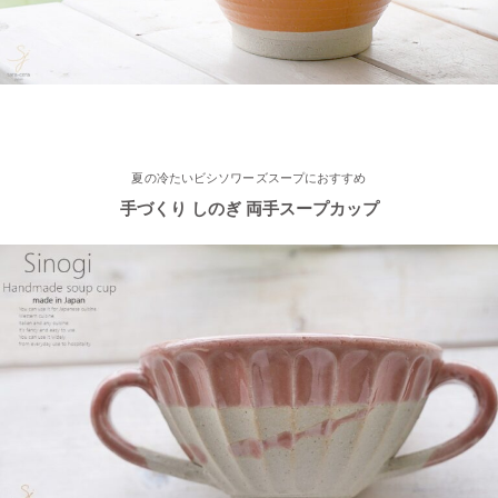
2023/3/20
≪新着商品≫ 映える食卓
トルコブルーのきれいな器、入荷し
ました♪
2023/3/1
夏の冷たいビシソワーズスープにおすすめ
手づくり しのぎ 両手スープカップ
≪おすすめ≫春の陽気
かわいい桜のお茶碗♪
2023/2/21
≪おすすめ≫お世話になったあの人に…感謝を伝えるおすすめギ
フト♪
2023/2/16
≪新着商品≫ ほんわかかわいい♡椿の器、入荷しました♪