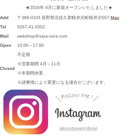
≪テレビで紹介されました≫ 2021年5月18日 CBCテレビ チャン
★2016年 4月に新規オープンいたしました★
ト！『食卓を彩る豆皿活用術』コーナーに 白いごはん器のお店
らいすぼーる 小牧店が紹介されました。
Add
〒389-0103 長野県北佐久郡軽井沢町軽井沢557
Map
Tel
0267-41-0352
2024/3/12
Mail
webshop＠sara-cera.com
≪マガジンで掲載されました≫ 名鉄グループエリア 魅力発見マ
Open
10:00～17:00
ガジンWind 2021年3月号「田縣神社前駅」に 白いごはん器のお
不定期
店 らいすぼーる 小牧店が掲載されました。
※営業期間 4月～11月
Closed
※冬期間休業
2024/3/12
※諸事情により変更になる場合がございます。
≪テレビで紹介されました≫ 2020年11月6日 中京テレビ ぐっと
『お米特集』コーナーで MAG!C☆PRINCEの平野泰新さんが白
いごはん器のお店 らいすぼーる 春日井店にいらっしゃいまし
た。
2024/3/12
≪テレビで紹介されました≫ 2019年10月14日 、メ～テレ ドデ