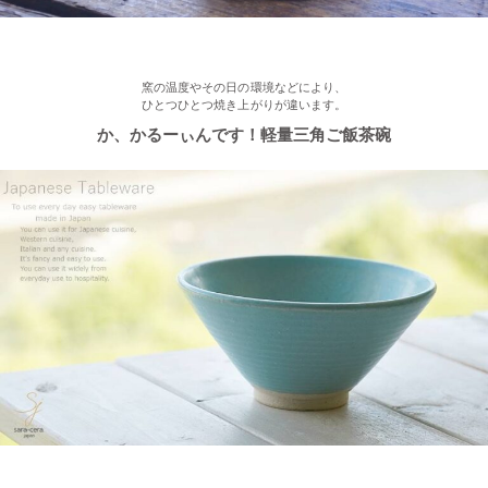
≪おすすめ≫ もうすぐお正月！みんなで囲む贅沢おかず♪信楽
焼 山芋の葉パーティープレート
窯の温度やその日の環境などにより、
ひとつひとつ焼き上がりが違います。
2022/12/15
か、かるーぃんです！軽量三角ご飯茶碗
≪おすすめ≫ おうちでカフェ気分♪手作りクープボウル
2022/12/2
≪おすすめ≫ 美味しいおかずと一緒にパクり♪土鍋で炊いたツヤ
ツヤごはん！
2022/11/29
≪おすすめ≫ 小鉢を並べてちょこっと豪華に♪ コロンとかわい
い木ノ葉の小鉢
2022/11/25