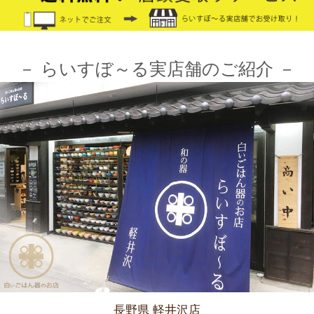
≪第1弾 公式Youtubeチャンネル お買い物モニターアンバサダー
大募集☆≫ 詳しくはらいすぼ～るインスタグラムをチェッ
ク！！
－ らいすぼ～る実店舗のご紹介 －
2024/3/12
≪テレビで紹介されました≫ 2021年7月12日 CBCテレビ まちイ
チ nice to people『春日井市・専門店』巡りで TKOの木本武宏さ
んが白いごはん器のお店 らいすぼーる 春日井店にいらっしゃい
ました。
2024/3/12
≪ラジオで紹介されました≫ 2021年7月8日 CBCラジオ ドラ魂
キング『レポドラ中継』コーナーに 白いごはん器のお店 らいす
ぼーる 小牧店が出演しました。
2024/3/12
長野県 軽井沢店