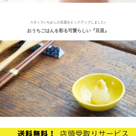
2025/2/4
≪テレビで紹介されました≫ 2021年11月1日 東海テレビ スイッ
チ！『笑う門には福来る』コーナーで 矢野･兵動の兵動大樹さん
スタッフいちおしの豆皿をピックアップしました♪
が白いごはん器のお店 らいすぼーる 春日井店にいらっしゃいま
した。
おうちごはんを彩る可愛らしい『豆皿』
2025/2/4
≪テレビで紹介されました≫ 2021年9月5日 中京テレビ キャッ
チ！『金額当て中継 コレいくらでSHOW！』生放送のコーナー
で 白いごはん器のお店 らいすぼーる 小牧店が出演しました。
2024/12/4
オフィシャルショップがリニューアルしました！お客様により快
適にお買い物をお楽しみいただけるよう、表示速度などを改善し
ました。みなさまのご利用をお待ちしております。
2024/10/26