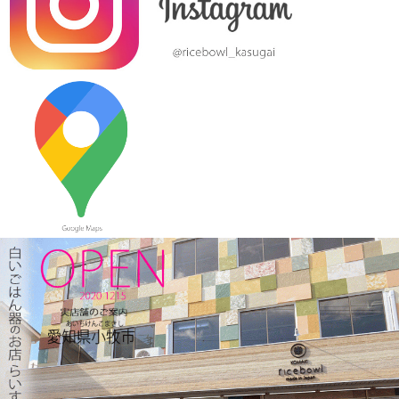
バランスの良い食事を♪
2024/1/3
≪おすすめ≫ 七草粥の準備は出来ましたか？お粥に麺類と色々
使える小どんぶりはいかかでしょうか？
2023/12/22
≪おすすめ≫ 少し大きめで使いやすい！カラフルオーバルボー
ル♪
2023/12/15
≪新着商品≫ 波佐見焼のアップル柄とラフランス柄の小さめテ
ィーポット新入荷しました♪数量限定販売中！！
2023/12/1